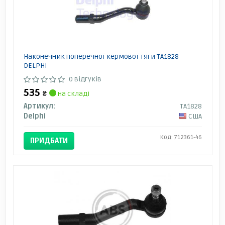
Наконечник поперечної кермової тяги TA1828
DELPHI
0 відгуків
535
₴
на складі
Артикул:
TA1828
Delphi
США
Код: 712361-46
ПРИДБАТИ