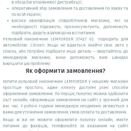
в обхід багаторівневої дистрибуції;
оперативний збір замовлення та доставлення по Києву та
по всій Україні;
висока кваліфікація співробітників магазину, які за
необхідності підкажуть, проконсультують, допоможуть
підібрати, дадуть відповіді на всі питання.
Рульовий наконечник LEMFORDER 37427 01 підходить для
автомобілів: Citroen. Якщо не вдається знайти своє авто у
списку, або потрібно підібрати іншу деталь – звертайтесь до
менеджерів магазину, вони допоможуть вам швидко
вирішити цю проблему.
Як оформити замовлення?
Купити рульовий наконечник LEMFORDER у нашому магазині
простіше простого, адже клієнту доступні різні способи
оформлення замовлення. По-перше, покупку можна здійснити
24/7 онлайн, оформивши замовлення на сайті у зручний для
вас час. У робочі години менеджери неодмінно зв'яжуться з
вами для уточнення замовлення, умов оплати та доставлення.
Якщо ж ви не можете оформляти покупку онлайн, маєте
питання до фахівців, телефонуйте за вказаним на сайті