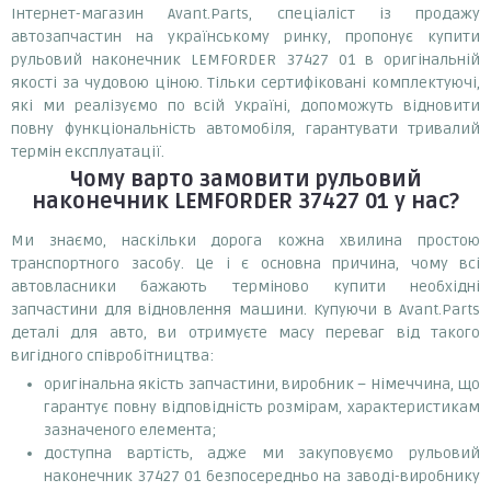
Інтернет-магазин Avant.Parts, спеціаліст із продажу
автозапчастин на українському ринку, пропонує купити
рульовий наконечник LEMFORDER 37427 01 в оригінальній
якості за чудовою ціною. Тільки сертифіковані комплектуючі,
які ми реалізуємо по всій Україні, допоможуть відновити
повну функціональність автомобіля, гарантувати тривалий
термін експлуатації.
Чому варто замовити
рульовий
наконечник LEMFORDER 37427 01
у нас?
Ми знаємо, наскільки дорога кожна хвилина простою
транспортного засобу. Це і є основна причина, чому всі
автовласники бажають терміново купити необхідні
запчастини для відновлення машини. Купуючи в Avant.Parts
деталі для авто, ви отримуєте масу переваг від такого
вигідного співробітництва:
оригінальна якість запчастини, виробник – Німеччина, що
гарантує повну відповідність розмірам, характеристикам
зазначеного елемента;
доступна вартість, адже ми закуповуємо рульовий
наконечник 37427 01 безпосередньо на заводі-виробнику