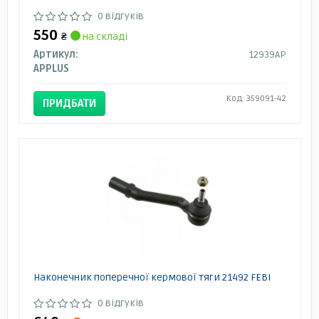
0 відгуків
550
₴
на складі
Артикул:
12939AP
APPLUS
Код: 359091-42
ПРИДБАТИ
Наконечник поперечної кермової тяги 21492 FEBI
0 відгуків