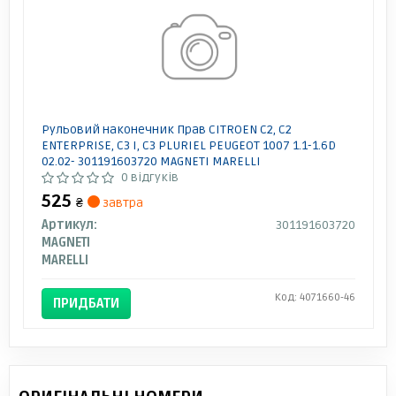
Рульовий наконечник Прав CITROEN C2, C2
ENTERPRISE, C3 I, C3 PLURIEL PEUGEOT 1007 1.1-1.6D
02.02- 301191603720 MAGNETI MARELLI
0 відгуків
525
₴
завтра
Артикул:
301191603720
MAGNETI
MARELLI
Код: 4071660-46
ПРИДБАТИ