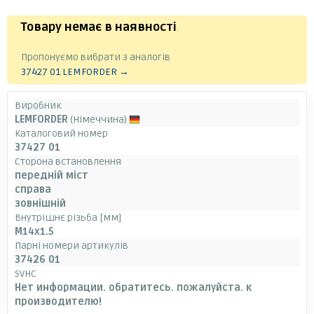
Товару немає в наявності
.
Пропонуємо вибрати з аналогів
37427 01 LEMFORDER →
Виробник
LEMFORDER
(Німеччина)
Каталоговий номер
37427 01
Сторона встановлення
передній міст
справа
зовнішній
Внутрішнє різьба [мм]
M14x1.5
Парні номери артикулів
37426 01
SVHC
Нет информации. обратитесь. пожалуйста. к
производителю!