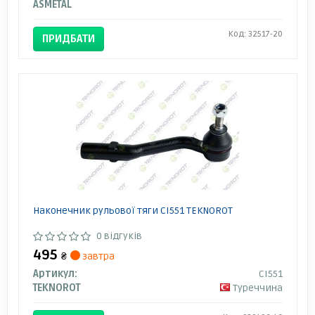
ASMETAL
Код: 32517-20
ПРИДБАТИ
Наконечник рульової тяги CI551 TEKNOROT
0 відгуків
495
₴
завтра
Артикул:
CI551
TEKNOROT
Туреччина