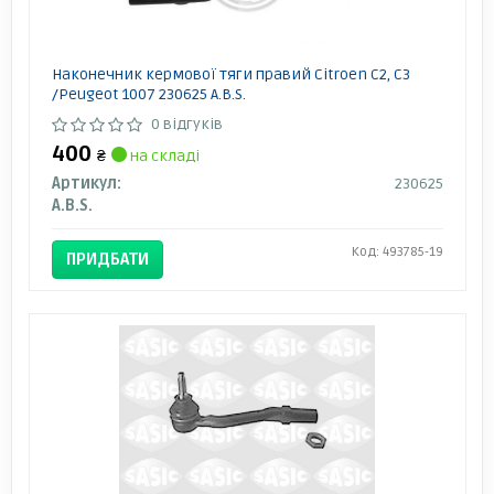
Наконечник кермової тяги правий Citroen C2, C3
/Peugeot 1007 230625 A.B.S.
0 відгуків
400
₴
на складі
Артикул:
230625
A.B.S.
Код: 493785-19
ПРИДБАТИ