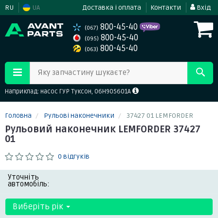
RU
UA
Доставка і оплата
Контакти
Вхід
800-45-40
(067)
800-45-40
(095)
800-45-40
(063)
Яку запчастину шукаєте?
Наприклад: насос ГУР Туксон, 06H905601A
Головна
Рульові наконечники
37427 01 LEMFORDER
Рульовий наконечник LEMFORDER 37427
01
0 відгуків
Уточніть
автомобіль:
Виберіть рік