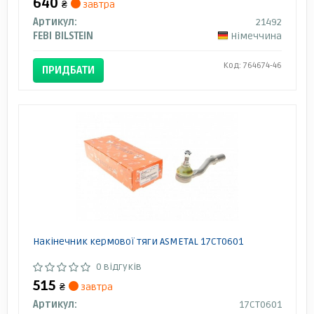
640
₴
завтра
Артикул:
21492
FEBI BILSTEIN
Німеччина
Код: 764674-46
ПРИДБАТИ
Накінечник кермової тяги ASMETAL 17CT0601
0 відгуків
515
₴
завтра
Артикул:
17CT0601