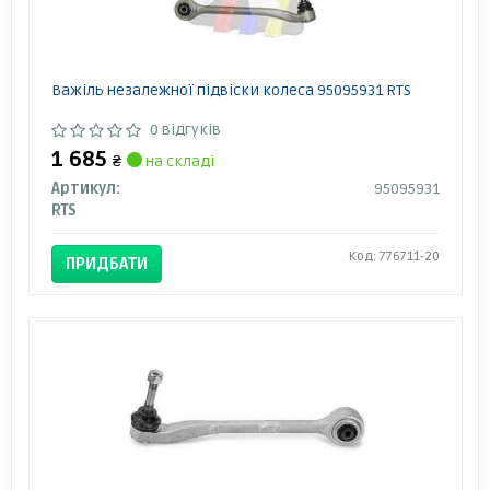
Важіль незалежної підвіски колеса 95095931 RTS
0 відгуків
1 685
₴
на складі
Артикул:
95095931
RTS
Код: 776711-20
ПРИДБАТИ