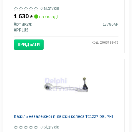
0 відгуків
1 630
₴
на складі
Артикул:
13786AP
APPLUS
Код: 2063799-75
ПРИДБАТИ
Важіль незалежної підвіски колеса TC1227 DELPHI
0 відгуків