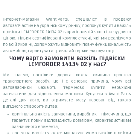
Інтернет-магазин Avant.Parts, спеціаліст із продажу
автозапчастин на українському ринку, пропонує купити важіль
підвіски LEMFORDER 14134 02 в оригінальній якості за чудовою
ціною. Тільки сертифіковані комплектуючі, які ми реалізуємо
по всій Україні, допоможуть відновити повну функціональність
автомобіля, гарантувати тривалий термін експлуатації.
Чому варто замовити
важіль підвіски
LEMFORDER 14134 02
у нас?
Ми знаємо, наскільки дорога кожна хвилина простою
транспортного засобу. Це і є основна причина, чому всі
автовласники бажають терміново купити необхідні
запчастини для відновлення машини. Купуючи в Avant.Parts
деталі для авто, ви отримуєте масу переваг від такого
вигідного співробітництва:
оригінальна якість запчастини, виробник – Німеччина, що
гарантує повну відповідність розмірам, характеристикам
зазначеного елемента;
доступна вартість, адже ми закуповуємо важіль підвіски