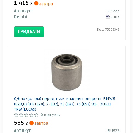
1 415
₴
завтра
Артикул:
TC1227
Delphi
США
Код: 757553-6
ПРИДБАТИ
С/блок(алюм) перед. ниж. важеля поперечн. BMW 5
(E28,E34) 6 (E24), 7 (E32), X3 (E83), X5 (E53) 81- JBU622
TRW (LUCAS)
0 відгуків
585
₴
завтра
Артикул:
JBU622