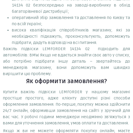
14134 02 безпосередньо на заводі-виробнику в обхід
багаторівневої дистрибуції;
оперативний збір замовлення та доставлення по Києву та
по всій Україні;
висока кваліфікація співробітників магазину, які за
необхідності підкажуть, проконсультують, допоможуть
підібрати, дадуть відповіді на всі питання.
Важіль підвіски LEMFORDER 14134 02 підходить для
автомобілів: BMW. Якщо не вдається знайти своє авто у списку,
або потрібно підібрати іншу деталь – звертайтесь до
менеджерів магазину, вони допоможуть вам швидко
вирішити цю проблему.
Як оформити замовлення?
Купити важіль підвіски LEMFORDER у нашому магазині
простіше простого, адже клієнту доступні різні способи
оформлення замовлення. По-перше, покупку можна здійснити
24/7 онлайн, оформивши замовлення на сайті у зручний для
вас час. У робочі години менеджери неодмінно зв'яжуться з
вами для уточнення замовлення, умов оплати та доставлення.
Якщо ж ви не можете оформляти покупку онлайн, маєте