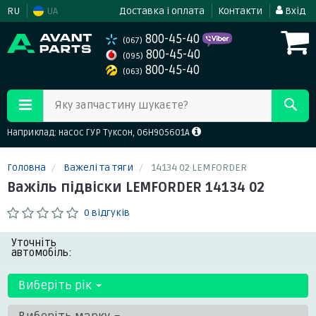
RU
UA
Доставка і оплата
Контакти
Вхід
800-45-40
(067)
800-45-40
(095)
800-45-40
(063)
Яку запчастину шукаєте?
Наприклад: насос ГУР Туксон, 06H905601A
Головна
Важелі та тяги
14134 02 LEMFORDER
Важіль підвіски LEMFORDER 14134 02
0 відгуків
Уточніть
автомобіль:
Виберіть рік