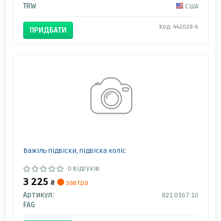
TRW
США
Код: 442028-6
ПРИДБАТИ
Важіль підвіски, підвіска коліс
0 відгуків
3 225
₴
завтра
Артикул:
821 0167 10
FAG