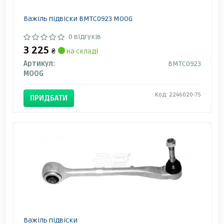
Важіль підвіски BMTC0923 MOOG
0 відгуків
3 225
₴
на складі
Артикул:
BMTC0923
MOOG
Код: 2246020-75
ПРИДБАТИ
Важіль підвіски