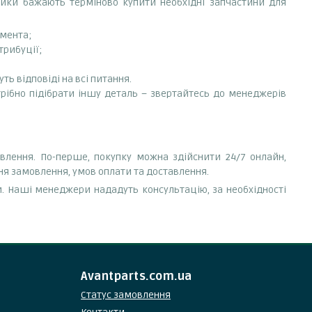
сники бажають терміново купити необхідні запчастини для
емента;
трибуції;
ть відповіді на всі питання.
трібно підібрати іншу деталь – звертайтесь до менеджерів
овлення. По-перше, покупку можна здійснити 24/7 онлайн,
ня замовлення, умов оплати та доставлення.
. Наші менеджери нададуть консультацію, за необхідності
Avantparts.com.ua
Статус замовлення