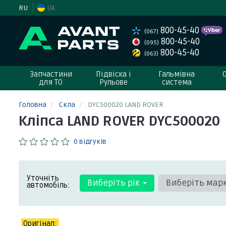
RU
UA
800-45-40
(067)
800-45-40
(095)
800-45-40
(063)
Запчастини
Підвіска і
Гальмівна
для ТО
Рульове
система
Головна
Скла
DYC500020 LAND ROVER
Кліпса LAND ROVER DYC500020
0 відгуків
Уточніть
Виберіть рік
Виберіть мар
автомобіль:
Оригінал: