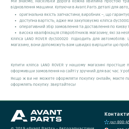
Ми знаємо, наскільки дорога кожна хвилина простою тран
відновлення машини. Купуючи в Avant.Parts деталі для авто,
оригінальна якість запчастини, виробник –, що гаранту
доступна вартість, адже ми закуповуємо кліпса dyc5000
оперативний збір замовлення та доставлення по Києву та
висока кваліфікація співробітників магазину, які за нео
Кліпса LAND ROVER dyc500020 підходить для автомобілів: 
магазину, вони допоможуть вам швидко вирішити цю проб
Купити кліпса LAND ROVER у нашому магазині простіше пр
оформивши замовлення на сайті у зручний для вас час. У р
Якщо ж ви не можете оформляти покупку онлайн, маєте пи
оформлять покупку. Звертайтесь!
Контакт
800-4
(067)
© 2019 «Avant.Parts» - Автозапчастини