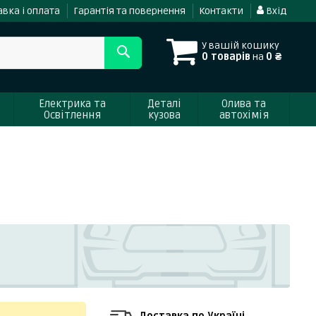
вка і оплата
Гарантія та повернення
Контакти
Вхід
У вашій кошику
0 товарів
на
0 ₴
Електрика та
Деталі
Олива та
Освітлення
кузова
автохімія