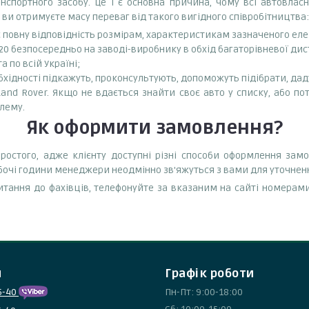
спортного засобу. Це і є основна причина, чому всі автовла
 ви отримуєте масу переваг від такого вигідного співробітництва:
є повну відповідність розмірам, характеристикам зазначеного ел
20 безпосередньо на заводі-виробнику в обхід багаторівневої дис
 по всій Україні;
бхідності підкажуть, проконсультують, допоможуть підібрати, даду
Land Rover. Якщо не вдається знайти своє авто у списку, або по
лему.
Як оформити замовлення?
остого, адже клієнту доступні різні способи оформлення зам
обочі години менеджери неодмінно зв'яжуться з вами для уточнен
тання до фахівців, телефонуйте за вказаним на сайті номерами
и
Графік роботи
5-40
Пн-Пт: 9:00-18:00