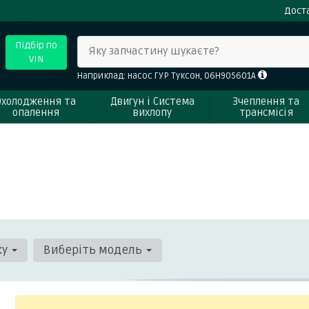
Доста
Підбір по
Яку запчастину шукаєте?
VIN
Наприклад: насос ГУР Туксон, 06H905601A
Охолодження та
Двигун і Система
Зчеплення та
опалення
вихлопу
трансмісія
ку
Виберіть модель