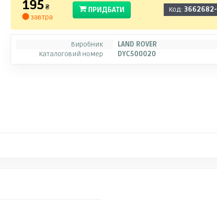
195
₴
ПРИДБАТИ
Код:
3662682
завтра
Виробник
LAND ROVER
Каталоговий номер
DYC500020