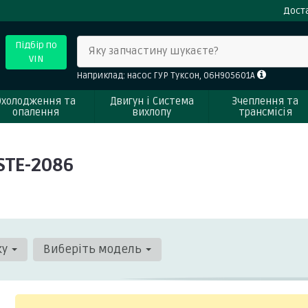
Доста
Підбір по
Яку запчастину шукаєте?
VIN
Наприклад: насос ГУР Туксон, 06H905601A
Охолодження та
Двигун і Система
Зчеплення та
опалення
вихлопу
трансмісія
STE-2086
ку
Виберіть модель