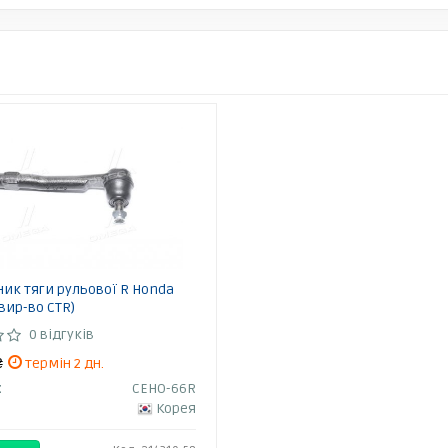
ик тяги рульової R Honda
(вир-во CTR)
0 відгуків
₴
термін 2 дн.
:
CEHO-66R
Корея