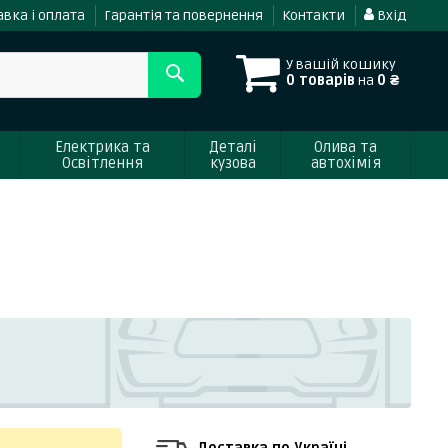
вка і оплата
Гарантія та повернення
Контакти
Вхід
У вашій кошику
0 товарів
на
0 ₴
Електрика та
Деталі
Олива та
Освітлення
кузова
автохімія