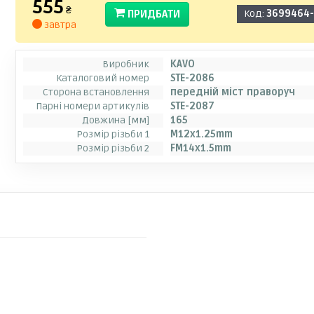
555
₴
ПРИДБАТИ
Код:
3699464
завтра
Виробник
KAVO
Каталоговий номер
STE-2086
Сторона встановлення
передній міст праворуч
Парні номери артикулів
STE-2087
Довжина [мм]
165
Розмір різьби 1
M12x1.25mm
Розмір різьби 2
FM14x1.5mm