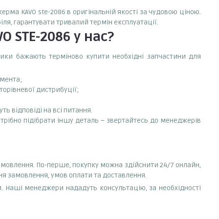
керма KAVO ste-2086 в оригінальній якості за чудовою ціною.
іля, гарантувати тривалий термін експлуатації.
O STE-2086
у нас?
сники бажають терміново купити необхідні запчастини для
емента;
торівневої дистрибуції;
ть відповіді на всі питання.
отрібно підібрати іншу деталь – звертайтесь до менеджерів
амовлення. По-перше, покупку можна здійснити 24/7 онлайн,
ня замовлення, умов оплати та доставлення.
. Наші менеджери нададуть консультацію, за необхідності