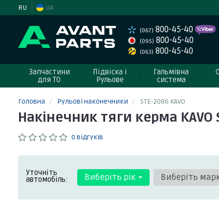
RU
UA
800-45-40
(067)
800-45-40
(095)
800-45-40
(063)
Запчастини
Підвіска і
Гальмівна
для ТО
Рульове
система
Головна
Рульові наконечники
STE-2086 KAVO
Накінечник тяги керма KAVO 
0 відгуків
Уточніть
Виберіть рік
Виберіть мар
автомобіль: