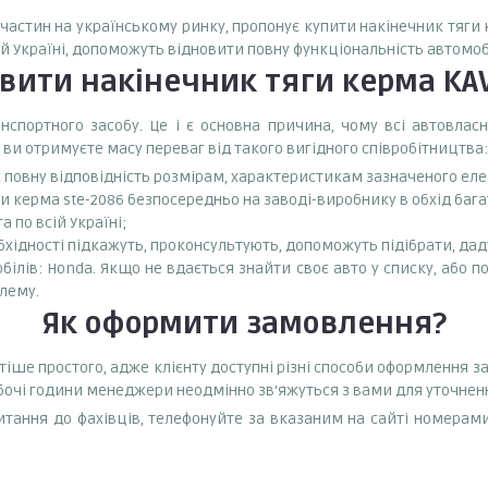
пчастин на українському ринку, пропонує купити накінечник тяги 
ій Україні, допоможуть відновити повну функціональність автомоб
овити
накінечник тяги керма KAV
спортного засобу. Це і є основна причина, чому всі автовла
 ви отримуєте масу переваг від такого вигідного співробітництва:
є повну відповідність розмірам, характеристикам зазначеного ел
и керма ste-2086 безпосередньо на заводі-виробнику в обхід бага
 по всій Україні;
бхідності підкажуть, проконсультують, допоможуть підібрати, даду
білів: Honda. Якщо не вдається знайти своє авто у списку, або п
лему.
Як оформити замовлення?
тіше простого, адже клієнту доступні різні способи оформлення з
обочі години менеджери неодмінно зв'яжуться з вами для уточнен
тання до фахівців, телефонуйте за вказаним на сайті номерами