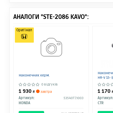
АНАЛОГИ "STE-2086 KAVO":
Оригінал
Наконечн
Наконечник керм.
HR-V 15- 
0 відгуків
1 930
1 170
₴
завтра
Артикул:
53540T7J003
Артикул
HONDA
CTR