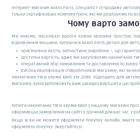
Інтернет-магазин Avant.Parts, спеціаліст із продажу автоза
Тільки сертифіковані комплектуючі, які ми реалізуємо по вс
Чому варто зам
Ми знаємо, наскільки дорога кожна хвилина простою тран
відновлення машини. Купуючи в Avant.Parts деталі для авто,
оригінальна якість запчастини, виробник –, що гаранту
доступна вартість, адже ми закуповуємо накінечник тяг
оперативний збір замовлення та доставлення по Києву та
висока кваліфікація співробітників магазину, які за нео
Накінечник тяги керма KAVO ste-2086 підходить для автомо
магазину, вони допоможуть вам швидко вирішити цю проб
Купити накінечник тяги керма KAVO у нашому магазині прос
оформивши замовлення на сайті у зручний для вас час. У р
Якщо ж ви не можете оформляти покупку онлайн, маєте пи
оформлять покупку. Звертайтесь!