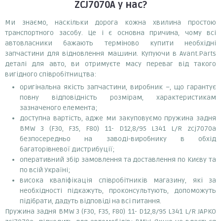
ZCJ7070A
у нас?
Ми знаємо, наскільки дорога кожна хвилина простою
транспортного засобу. Це і є основна причина, чому всі
автовласники бажають терміново купити необхідні
запчастини для відновлення машини. Купуючи в Avant.Parts
деталі для авто, ви отримуєте масу переваг від такого
вигідного співробітництва:
оригінальна якість запчастини, виробник –, що гарантує
повну відповідність розмірам, характеристикам
зазначеного елемента;
доступна вартість, адже ми закуповуємо пружина задня
BMW 3 (F30, F35, F80) 11- D12,8/95 L341 L/R zcj7070a
безпосередньо на заводі-виробнику в обхід
багаторівневої дистрибуції;
оперативний збір замовлення та доставлення по Києву та
по всій Україні;
висока кваліфікація співробітників магазину, які за
необхідності підкажуть, проконсультують, допоможуть
підібрати, дадуть відповіді на всі питання.
Пружина задня BMW 3 (F30, F35, F80) 11- D12,8/95 L341 L/R JAPKO