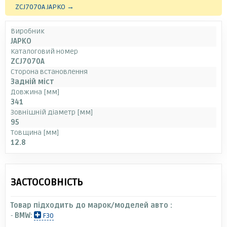
ZCJ7070A JAPKO →
Виробник
JAPKO
Каталоговий номер
ZCJ7070A
Сторона встановлення
Задній міст
Довжина [мм]
341
Зовнішній діаметр [мм]
95
Товщина [мм]
12.8
ЗАСТОСОВНІСТЬ
Товар підходить до марок/моделей авто :
-
BMW:
F30