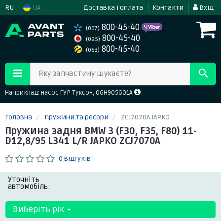
RU
UA
Доставка і оплата
Контакти
Вхід
800-45-40
(067)
800-45-40
(095)
800-45-40
(063)
Яку запчастину шукаєте?
Наприклад: насос ГУР Туксон, 06H905601A
Головна
Пружини та ресори
ZCJ7070A JAPKO
Пружина задня BMW 3 (F30, F35, F80) 11-
D12,8/95 L341 L/R JAPKO ZCJ7070A
0 відгуків
Уточніть
автомобіль:
Виберіть рік