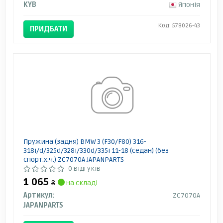
KYB
Японія
Код: 578026-43
ПРИДБАТИ
Пружина (задня) BMW 3 (F30/F80) 316-
318i/d/325d/328i/330d/335i 11-18 (седан) (без
спорт.х.ч.) ZC7070A JAPANPARTS
0 відгуків
1 065
₴
на складі
Артикул:
ZC7070A
JAPANPARTS