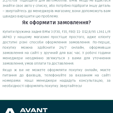
zcj7070a підходить для автомобілів: BMW. Якщо не вдається
знайти своє авто у списку, або потрібно підібрати іншу деталь
– звертайтесь до менеджерів магазину, вони допоможуть вам
швидко вирішити цю проблему.
Як оформити замовлення?
Купити пружина задня BMW 3 (F30, F35, F80) 11- D12,8/95 L341 L/R
JAPKO у нашому магазині простіше простого, адже клієнту
доступні різні способи оформлення замовлення. По-перше,
покупку можна здійснити 24/7 онлайн, оформивши
замовлення на сайті у зручний для вас час. У робочі години
менеджери неодмінно зв'яжуться з вами для уточнення
замовлення, умов оплати та доставлення.
Якщо ж ви не можете оформляти покупку онлайн, маєте
питання до фахівців, телефонуйте за вказаним на сайті
номерами. Наші менеджери нададуть консультацію, за
необхідності оформлять покупку. Звертайтесь!