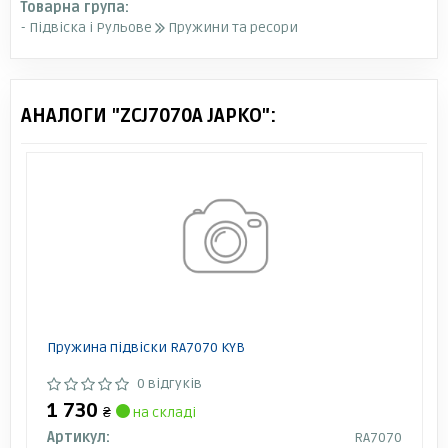
Товарна група:
- Підвіска і Рульове
Пружини та ресори
АНАЛОГИ "ZCJ7070A JAPKO":
Пружина підвіски RA7070 KYB
0 відгуків
1 730
₴
на складі
Артикул:
RA7070