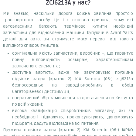
ZCJ6213A
у нас?
Ми знаємо, наскільки дорога кожна хвилина простою
транспортного засобу. Це і є основна причина, чому всі
автовласники бажають терміново купити необхідні
запчастини для відновлення машини. Купуючи в Avant.Parts
деталі для авто, ви отримуєте масу переваг від такого
вигідного співробітництва:
оригінальна якість запчастини, виробник –, що гарантує
повну відповідність розмірам, характеристикам
зазначеного елемента;
доступна вартість, адже ми закуповуємо пружина
підвіски задня (кратно 2) KIA Sorento (06-) zcj6213a
безпосередньо на заводі-виробнику в обхід
багаторівневої дистрибуції;
оперативний збір замовлення та доставлення по Києву та
по всій Україні;
висока кваліфікація співробітників магазину, які за
необхідності підкажуть, проконсультують, допоможуть
підібрати, дадуть відповіді на всі питання.
Пружина підвіски задня (кратно 2) KIA Sorento (06-) JAPKO