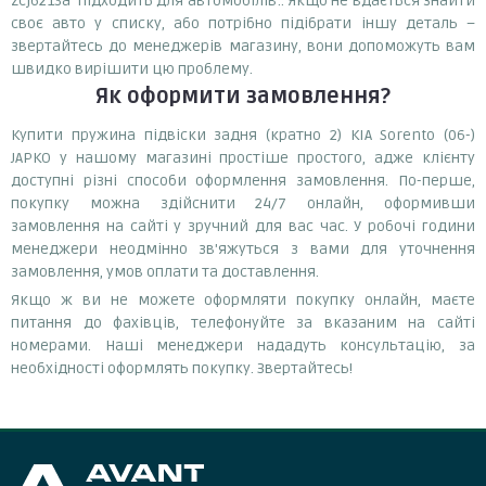
zcj6213a підходить для автомобілів:. Якщо не вдається знайти
своє авто у списку, або потрібно підібрати іншу деталь –
звертайтесь до менеджерів магазину, вони допоможуть вам
швидко вирішити цю проблему.
Як оформити замовлення?
Купити пружина підвіски задня (кратно 2) KIA Sorento (06-)
JAPKO у нашому магазині простіше простого, адже клієнту
доступні різні способи оформлення замовлення. По-перше,
покупку можна здійснити 24/7 онлайн, оформивши
замовлення на сайті у зручний для вас час. У робочі години
менеджери неодмінно зв'яжуться з вами для уточнення
замовлення, умов оплати та доставлення.
Якщо ж ви не можете оформляти покупку онлайн, маєте
питання до фахівців, телефонуйте за вказаним на сайті
номерами. Наші менеджери нададуть консультацію, за
необхідності оформлять покупку. Звертайтесь!