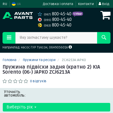
RU
UA
Доставка і оплата
Контакти
Вхід
800-45-40
(067)
800-45-40
(095)
800-45-40
(063)
Яку запчастину шукаєте?
Наприклад: насос ГУР Туксон, 06H905601A
Головна
Пружини та ресори
ZCJ6213A JAPKO
Пружина підвіски задня (кратно 2) KIA
Sorento (06-) JAPKO ZCJ6213A
0 відгуків
Уточніть
автомобіль:
Виберіть рік