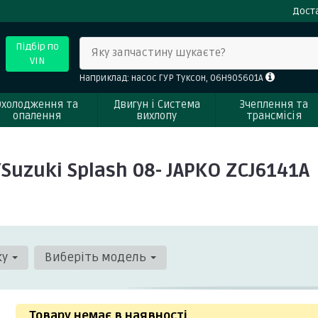
Доста
Підбір по
Яку запчастину шукаєте?
VIN
Наприклад: насос ГУР Туксон, 06H905601A
Охолодження та
Двигун і Система
Зчеплення та
опалення
вихлопу
трансмісія
Suzuki Splash 08- JAPKO ZCJ6141A
ку
Виберіть модель
Товару немає в наявності
.