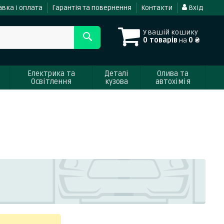
вка і оплата
Гарантія та повернення
Контакти
Вхід
У вашій кошику
0 товарів
на
0 ₴
Електрика та
Деталі
Олива та
Освітлення
кузова
автохімія