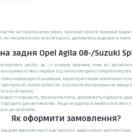
пчастин на українському ринку, пропонує купити пружина задня Ope
і, які ми реалізуємо по всій Україні, допоможуть відновити повн
а задня Opel Agila 08-/Suzuki Sp
спортного засобу. Це і є основна причина, чому всі автовла
 ви отримуєте масу переваг від такого вигідного співробітництва:
є повну відповідність розмірам, характеристикам зазначеного ел
pel Agila 08-/Suzuki Splash 08- zcj6141a безпосередньо на заводі
 по всій Україні;
бхідності підкажуть, проконсультують, допоможуть підібрати, даду
1a підходить для автомобілів:. Якщо не вдається знайти своє авто у
ити цю проблему.
Як оформити замовлення?
KO у нашому магазині простіше простого, адже клієнту доступні рі