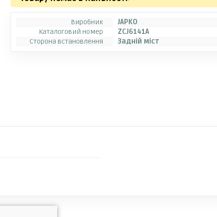
Виробник
JAPKO
Каталоговий номер
ZCJ6141A
Сторона встановлення
Задній міст