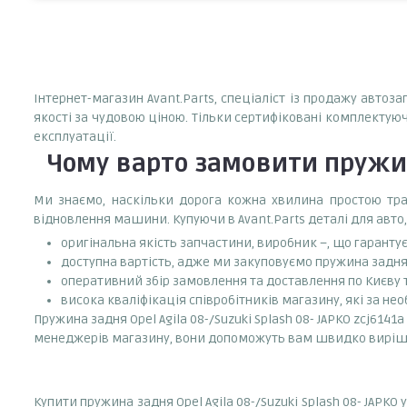
Інтернет-магазин Avant.Parts, спеціаліст із продажу автоза
якості за чудовою ціною. Тільки сертифіковані комплектуюч
експлуатації.
Чому варто замовити
пружин
Ми знаємо, наскільки дорога кожна хвилина простою тран
відновлення машини. Купуючи в Avant.Parts деталі для авто,
оригінальна якість запчастини, виробник –, що гаранту
доступна вартість, адже ми закуповуємо пружина задня O
оперативний збір замовлення та доставлення по Києву та
висока кваліфікація співробітників магазину, які за нео
Пружина задня Opel Agila 08-/Suzuki Splash 08- JAPKO zcj614
менеджерів магазину, вони допоможуть вам швидко виріш
Купити пружина задня Opel Agila 08-/Suzuki Splash 08- JAP