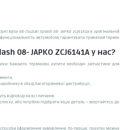
l Agila 08-/Suzuki Splash 08- JAPKO zcj6141a в оригінальній
у функціональність автомобіля, гарантувати тривалий термін
lash 08- JAPKO ZCJ6141A
у нас?
сники бажають терміново купити необхідні запчастини для
емента;
-виробнику в обхід багаторівневої дистрибуції;
ть відповіді на всі питання.
 списку, або потрібно підібрати іншу деталь – звертайтесь до
зні способи оформлення замовлення. По-перше, покупку можна