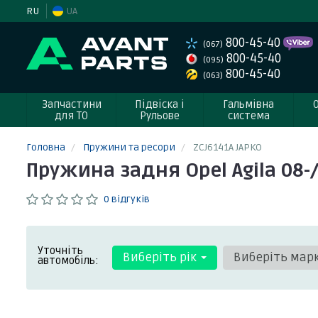
RU
UA
800-45-40
(067)
800-45-40
(095)
800-45-40
(063)
Запчастини
Підвіска і
Гальмівна
для ТО
Рульове
система
Головна
Пружини та ресори
ZCJ6141A JAPKO
Пружина задня Opel Agila 08-/
0 відгуків
Уточніть
Виберіть рік
Виберіть мар
автомобіль: