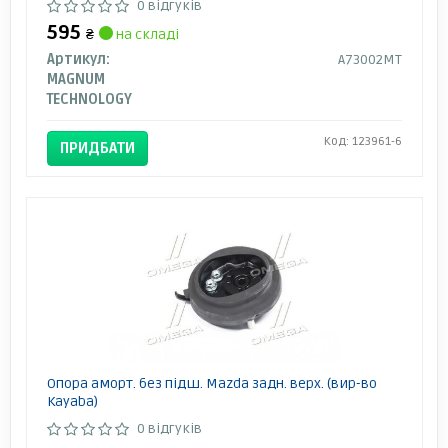
0 відгуків
595
₴
на складі
Артикул:
A73002MT
MAGNUM
TECHNOLOGY
Код: 123961-6
ПРИДБАТИ
Опора аморт. без підш. Mazda задн. верх. (вир-во
Kayaba)
0 відгуків