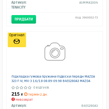
Артикул:
ASMMA1004
TENACITY
Код: 3960002-73
ПРИДБАТИ
Оригінал
Підкладка гумова пружини підвіски передн MAZDA
323 F IV, MX-3 1.6/1.8 08.89-09.98 B455280A3 MAZDA
0 відгуків
215
₴
термін 2 дн.
Невозврат
Артикул:
B455280A3