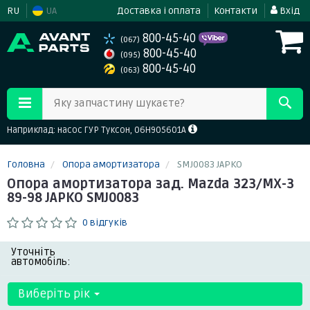
RU
UA
Доставка і оплата
Контакти
Вхід
800-45-40
(067)
800-45-40
(095)
800-45-40
(063)
Яку запчастину шукаєте?
Наприклад: насос ГУР Туксон, 06H905601A
Головна
Опора амортизатора
SMJ0083 JAPKO
Опора амортизатора зад. Mazda 323/MX-3
89-98 JAPKO SMJ0083
0 відгуків
Уточніть
автомобіль:
Виберіть рік