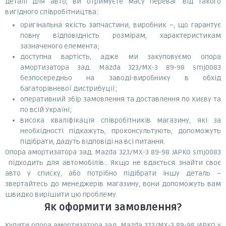
деталі для авто, ви отримуєте масу переваг від такого
вигідного співробітництва:
оригінальна якість запчастини, виробник –, що гарантує
повну відповідність розмірам, характеристикам
зазначеного елемента;
доступна вартість, адже ми закуповуємо опора
амортизатора зад. Mazda 323/MX-3 89-98 smj0083
безпосередньо на заводі-виробнику в обхід
багаторівневої дистрибуції;
оперативний збір замовлення та доставлення по Києву та
по всій Україні;
висока кваліфікація співробітників магазину, які за
необхідності підкажуть, проконсультують, допоможуть
підібрати, дадуть відповіді на всі питання.
Опора амортизатора зад. Mazda 323/MX-3 89-98 JAPKO smj0083
підходить для автомобілів:. Якщо не вдається знайти своє
авто у списку, або потрібно підібрати іншу деталь –
звертайтесь до менеджерів магазину, вони допоможуть вам
швидко вирішити цю проблему.
Як оформити замовлення?
Купити опора амортизатора зад. Mazda 323/MX-3 89-98 JAPKO у