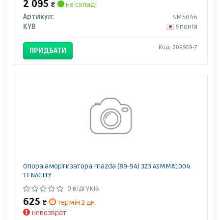
2 095
₴
на складі
Артикул:
SM5046
KYB
Японія
Код: 209959-7
ПРИДБАТИ
Опора амортизатора mazda (89-94) 323 ASMMA1004
TENACITY
0 відгуків
625
₴
термін 2 дн.
Невозврат