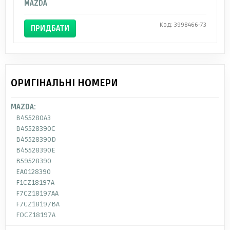
MAZDA
Код: 3998466-73
ПРИДБАТИ
ОРИГІНАЛЬНІ НОМЕРИ
MAZDA:
B455280A3
B45528390C
B45528390D
B45528390E
B59528390
EA0128390
F1CZ18197A
F7CZ18197AA
F7CZ18197BA
FOCZ18197A