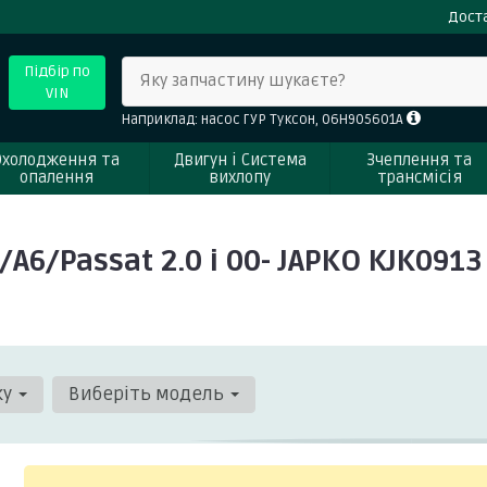
Доста
Підбір по
Яку запчастину шукаєте?
VIN
Наприклад: насос ГУР Туксон, 06H905601A
Охолодження та
Двигун і Система
Зчеплення та
опалення
вихлопу
трансмісія
A6/Passat 2.0 i 00- JAPKO KJK0913
ку
Виберіть модель