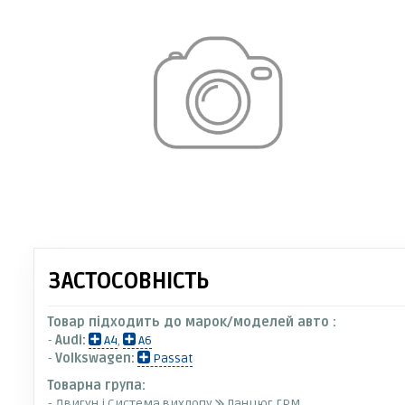
ЗАСТОСОВНІСТЬ
Товар підходить до марок/моделей авто :
-
Audi:
A4
,
A6
-
Volkswagen:
Passat
Товарна група:
- Двигун і Система вихлопу
Ланцюг ГРМ