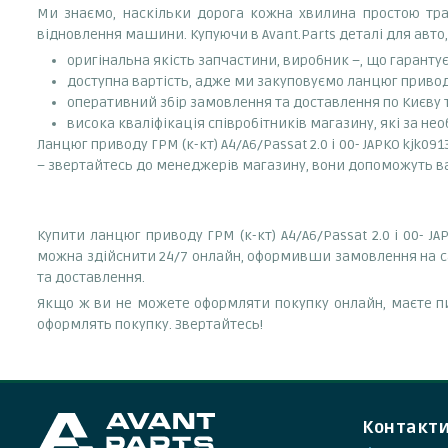
Ми знаємо, наскільки дорога кожна хвилина простою тран
відновлення машини. Купуючи в Avant.Parts деталі для авто,
оригінальна якість запчастини, виробник –, що гаранту
доступна вартість, адже ми закуповуємо ланцюг приводу 
оперативний збір замовлення та доставлення по Києву та
висока кваліфікація співробітників магазину, які за нео
Ланцюг приводу ГРМ (к-кт) A4/A6/Passat 2.0 i 00- JAPKO kjk09
– звертайтесь до менеджерів магазину, вони допоможуть 
Купити ланцюг приводу ГРМ (к-кт) A4/A6/Passat 2.0 i 00- 
можна здійснити 24/7 онлайн, оформивши замовлення на са
та доставлення.
Якщо ж ви не можете оформляти покупку онлайн, маєте пи
оформлять покупку. Звертайтесь!
Контакт