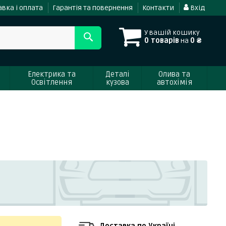
вка і оплата
Гарантія та повернення
Контакти
Вхід
У вашій кошику
0 товарів
на
0 ₴
Електрика та
Деталі
Олива та
Освітлення
кузова
автохімія