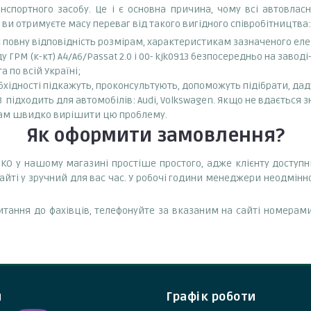
спортного засобу. Це і є основна причина, чому всі автовла
 ви отримуєте масу переваг від такого вигідного співробітництва:
є повну відповідність розмірам, характеристикам зазначеного ел
ГРМ (к-кт) A4/A6/Passat 2.0 i 00- kjk0913 безпосередньо на заводі
 по всій Україні;
бхідності підкажуть, проконсультують, допоможуть підібрати, даду
13 підходить для автомобілів: Audi, Volkswagen. Якщо не вдається 
вам швидко вирішити цю проблему.
Як оформити замовлення?
JAPKO у нашому магазині простіше простого, адже клієнту доступ
йті у зручний для вас час. У робочі години менеджери неодмінно
тання до фахівців, телефонуйте за вказаним на сайті номерами
и
Графік роботи