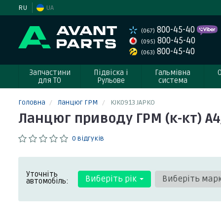
RU
UA
800-45-40
(067)
800-45-40
(095)
800-45-40
(063)
Запчастини
Підвіска і
Гальмівна
для ТО
Рульове
система
Головна
Ланцюг ГРМ
KJK0913 JAPKO
Ланцюг приводу ГРМ (к-кт) A4/
0 відгуків
Уточніть
Виберіть рік
Виберіть мар
автомобіль: