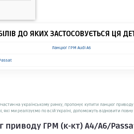
ІЛІВ ДО ЯКИХ ЗАСТОСОВУЄТЬСЯ ЦЯ ДЕ
Ланцюг ГРМ Audi A6
Passat
пчастин на українському ринку, пропонує купити ланцюг приводу ГРМ
і, які ми реалізуємо по всій Україні, допоможуть відновити повн
 приводу ГРМ (к-кт) A4/A6/Passat 