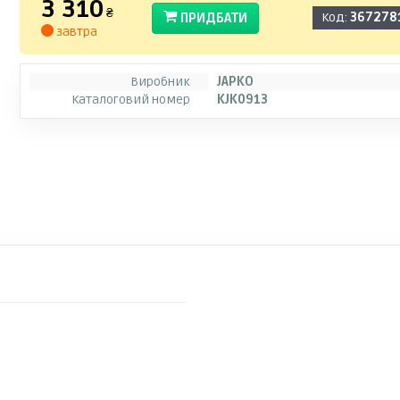
3 310
₴
ПРИДБАТИ
Код:
367278
завтра
Виробник
JAPKO
Каталоговий номер
KJK0913