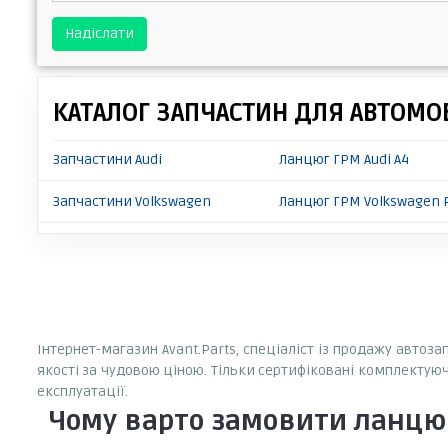
Надіслати
КАТАЛОГ ЗАПЧАСТИН ДЛЯ АВТОМОБ
Запчастини Audi
Ланцюг ГРМ Audi A4
Запчастини Volkswagen
Ланцюг ГРМ Volkswagen 
Інтернет-магазин Avant.Parts, спеціаліст із продажу автоза
якості за чудовою ціною. Тільки сертифіковані комплектуюч
експлуатації.
Чому варто замовити
ланцюг