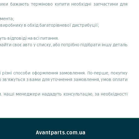
сники бажають терміново купити необхідні запчастини для
емента;
-виробнику в обхід багаторівневої дистрибуції;
ть відповіді на всі питання.
знайти своє авто у списку, або потрібно підібрати іншу деталь
ні різні способи оформлення замовлення. По-перше, покупку
 зв'яжуться з вами для уточнення замовлення, умов оплати
. Наші менеджери нададуть консультацію, за необхідності
Avantparts.com.ua