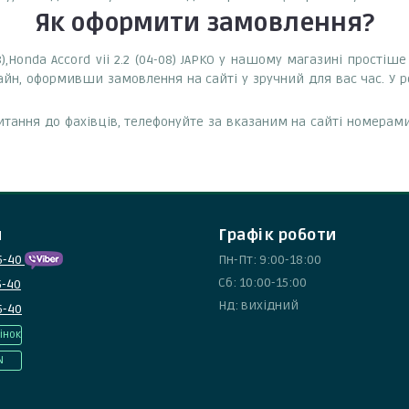
Як оформити замовлення?
8),Honda Accord vii 2.2 (04-08) JAPKO у нашому магазині простіш
айн, оформивши замовлення на сайті у зручний для вас час. У 
тання до фахівців, телефонуйте за вказаним на сайті номерами
и
Графік роботи
5-40
Пн-Пт: 9:00-18:00
Сб: 10:00-15:00
5-40
Нд: вихідний
5-40
інок
N