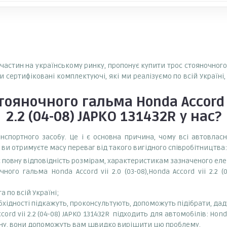
астин на українському ринку, пропонує купити трос стояночного гал
ьки сертифіковані комплектуючі, які ми реалізуємо по всій Україн
тояночного гальма Honda Accord vi
2.2 (04-08) JAPKO 131432R
у нас?
спортного засобу. Це і є основна причина, чому всі автовла
 ви отримуєте масу переваг від такого вигідного співробітництва:
є повну відповідність розмірам, характеристикам зазначеного ел
ого гальма Honda Accord vii 2.0 (03-08),Honda Accord vii 2.2 
 по всій Україні;
бхідності підкажуть, проконсультують, допоможуть підібрати, даду
ccord vii 2.2 (04-08) JAPKO 131432R підходить для автомобілів: Ho
ину, вони допоможуть вам швидко вирішити цю проблему.