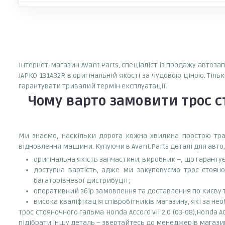
Інтернет-магазин Avant.Parts, спеціаліст із продажу автозапч
JAPKO 131432R в оригінальній якості за чудовою ціною. Тіл
гарантувати тривалий термін експлуатації.
Чому варто замовити
трос с
Ми знаємо, наскільки дорога кожна хвилина простою тран
відновлення машини. Купуючи в Avant.Parts деталі для авто,
оригінальна якість запчастини, виробник –, що гаранту
доступна вартість, адже ми закуповуємо трос стояночн
багаторівневої дистрибуції;
оперативний збір замовлення та доставлення по Києву та
висока кваліфікація співробітників магазину, які за нео
Трос стояночного гальма Honda Accord vii 2.0 (03-08),Honda A
підібрати іншу деталь – звертайтесь до менеджерів магаз