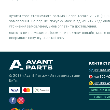
Купити трос стояночного гальма Honda Accord vii 2.0 (03-0
замовлення. По-перше, покупку можна здійснити 24/7 онл
уточнення замовлення, умов оплати та доставлення.
Якщо ж ви не можете оформляти покупку онлайн, маєте пи
оформлять покупку. Звертайтесь!
Контакт
800-4
(067)
© 2019 «Avant.Parts» - Автозапчастини
800-4
(095)
Київ.
800-4
(063)
Замовити дзв
Запит по VI