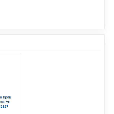
дн Прав
RD VII
482927