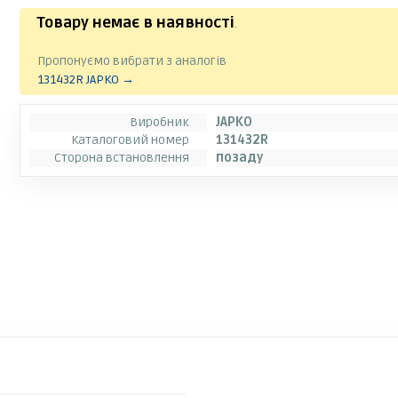
Товару немає в наявності
.
Пропонуємо вибрати з аналогів
131432R JAPKO →
Виробник
JAPKO
Каталоговий номер
131432R
Сторона встановлення
позаду