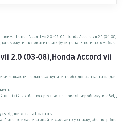
ьма Honda Accord vii 2.0 (03-08),Honda Accord vii 2.2 (04-08)
і, допоможуть відновити повну функціональність автомобіля,
i 2.0 (03-08),Honda Accord vii
сники бажають терміново купити необхідні запчастини для
емента;
(04-08) 131432R безпосередньо на заводі-виробнику в обхід
ть відповіді на всі питання.
nda. Якщо не вдається знайти своє авто у списку, або потрібно