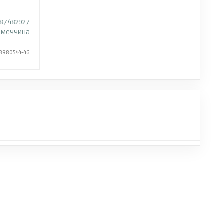
87482927
імеччина
 3980544-46