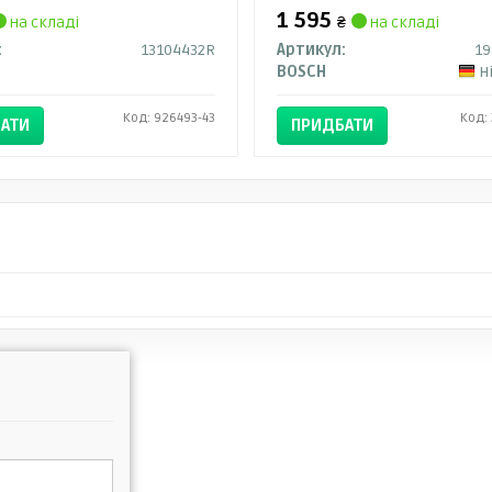
1 595
на складі
₴
на складі
:
13104432R
Артикул:
19
BOSCH
Н
Код: 926493-43
Код:
АТИ
ПРИДБАТИ