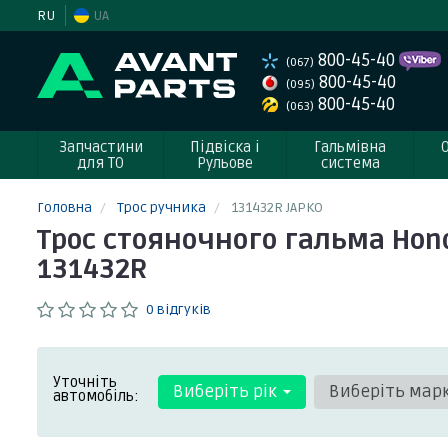
RU
UA
800-45-40
(067)
800-45-40
(095)
800-45-40
(063)
Запчастини
Підвіска і
Гальмівна
для ТО
Рульове
система
Головна
Трос ручника
131432R JAPKO
Трос стояночного гальма Honda A
131432R
0 відгуків
Уточніть
Виберіть рік
Виберіть мар
автомобіль: