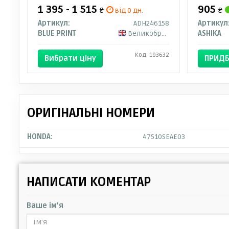
1 395 - 1 515
905
₴
від 0 дн.
₴
Артикул:
ADH246158
Артикул
BLUE PRINT
Великобританія
ASHIKA
Код: 193632
Вибрати ціну
ПРИДБ
ОРИГІНАЛЬНІ НОМЕРИ
HONDA:
47510SEAE03
НАПИСАТИ КОМЕНТАР
Ваше ім'я