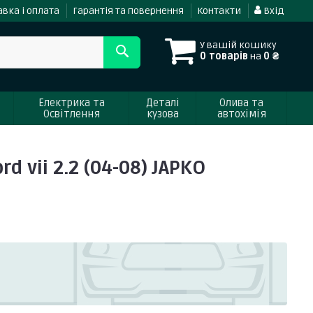
вка і оплата
Гарантія та повернення
Контакти
Вхід
У вашій кошику
0 товарів
на
0 ₴
Електрика та
Деталі
Олива та
Освітлення
кузова
автохімія
d vii 2.2 (04-08) JAPKO