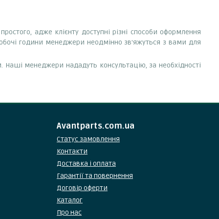
е простого, адже клієнту доступні різні способи оформлення
робочі години менеджери неодмінно зв'яжуться з вами для
. Наші менеджери нададуть консультацію, за необхідності
Avantparts.com.ua
Статус замовлення
Контакти
Доставка і оплата
Гарантії та повернення
Договір оферти
Каталог
Про нас