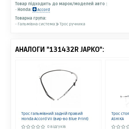
Товар підходить до марок/моделей авто :
-
Honda:
Accord
Товарна група:
- Гальмівна система
Трос ручника
АНАЛОГИ "131432R JAPKO":
Трос гальмівний задній правий
Трос сто
Honda Accord VII (вир-во Blue Print)
ASHIKA
0 відгуків