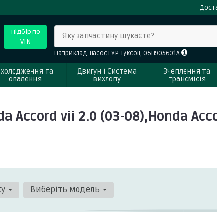
Доста
Підбір по
Яку запчастину шукаєте?
VIN
Наприклад: насос ГУР Туксон, 06H905601A
Охолодження та
Двигун і Система
Зчеплення та
опалення
вихлопу
трансмісія
ccord vii 2.0 (03-08),Honda Accor
ку
Виберіть модель