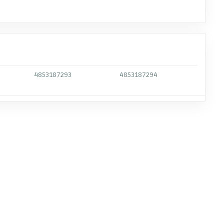
4853187293
4853187294