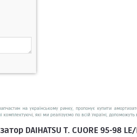
тозапчастин на українському ринку, пропонує купити амортиз
ні комплектуючі, які ми реалізуємо по всій Україні, допоможуть
атор DAIHATSU T. CUORE 95-98 L