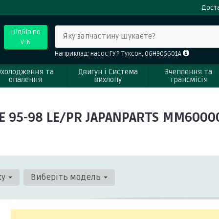
Доста
Підбір по
Яку запчастину шукаєте?
VIN
Наприклад: насос ГУР Туксон, 06H905601A
Охолодження та
Двигун і Система
Зчеплення та
опалення
вихлопу
трансмісія
E 95-98 LE/PR JAPANPARTS MM6000
ку
Виберіть модель