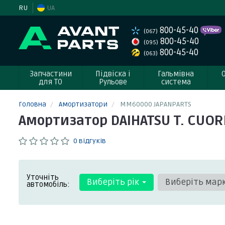
RU
UA
800-45-40
(067)
800-45-40
(095)
800-45-40
(063)
Запчастини
Підвіска і
Гальмівна
для ТО
Рульове
система
Головна
Амортизатори
MM60000 JAPANPARTS
Амортизатор DAIHATSU T. CUOR
0 відгуків
Уточніть
Виберіть рік
Виберіть мар
автомобіль: