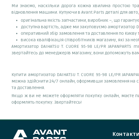
Ми знаємо, наскільки дорога кожна хвилина простою тран
відновлення машини. Купуючи в Avant.Parts деталі для авто,
оригінальна якість запчастини, виробник –, що гаранту
доступна вартість, адже ми закуповуємо амортизатор D
оперативний збір замовлення та доставлення по Києву та
висока кваліфікація співробітників магазину, які за нео
Амортизатор DAIHATSU T. CUORE 95-98 LE/PR JAPANPARTS m
звертайтесь до менеджерів магазину, вони допоможуть в
Купити амортизатор DAIHATSU T. CUORE 95-98 LE/PR JAPANP
можна здійснити 24/7 онлайн, оформивши замовлення на са
та доставлення.
Якщо ж ви не можете оформляти покупку онлайн, маєте пи
оформлять покупку. Звертайтесь!
Контакт