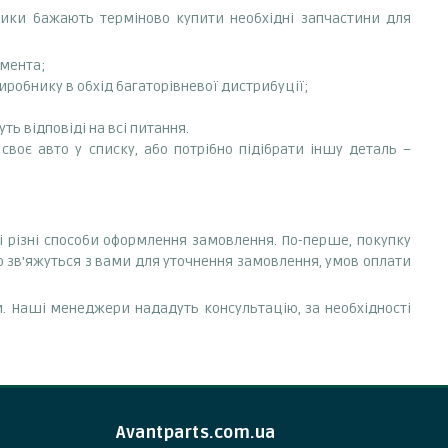
сники бажають терміново купити необхідні запчастини для
емента;
робнику в обхід багаторівневої дистрибуції;
ть відповіді на всі питання.
воє авто у списку, або потрібно підібрати іншу деталь –
і різні способи оформлення замовлення. По-перше, покупку
 зв'яжуться з вами для уточнення замовлення, умов оплати
. Наші менеджери нададуть консультацію, за необхідності
Avantparts.com.ua