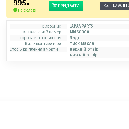
995
₴
ПРИДБАТИ
Код:
179601
на складі
Виробник
JAPANPARTS
Каталоговий номер
MM60000
Сторона встановлення
Задні
Вид амортизатора
тиск масла
Спосіб кріплення амортизатора
верхній отвір
нижній отвір