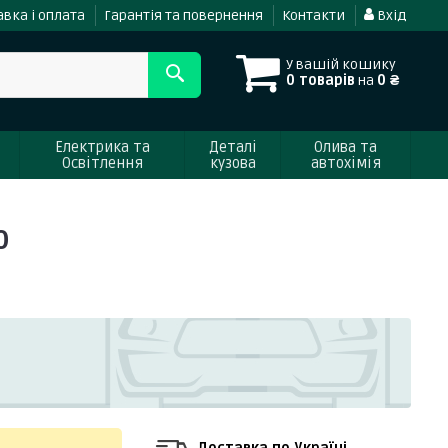
вка і оплата
Гарантія та повернення
Контакти
Вхід
У вашій кошику
0 товарів
на
0 ₴
Електрика та
Деталі
Олива та
Освітлення
кузова
автохімія
0