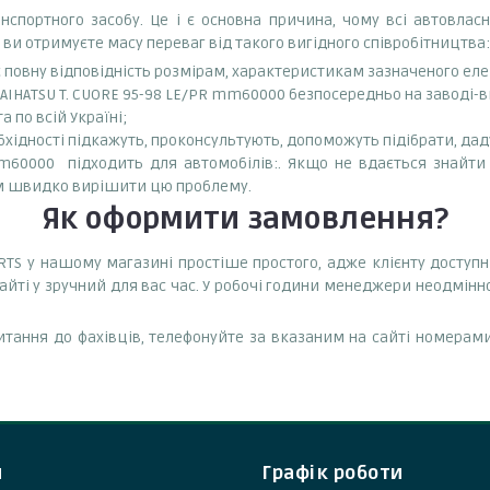
спортного засобу. Це і є основна причина, чому всі автовла
 ви отримуєте масу переваг від такого вигідного співробітництва:
є повну відповідність розмірам, характеристикам зазначеного ел
AIHATSU T. CUORE 95-98 LE/PR mm60000 безпосередньо на заводі-ви
 по всій Україні;
бхідності підкажуть, проконсультують, допоможуть підібрати, даду
m60000 підходить для автомобілів:. Якщо не вдається знайти с
ам швидко вирішити цю проблему.
Як оформити замовлення?
ARTS у нашому магазині простіше простого, адже клієнту доступн
йті у зручний для вас час. У робочі години менеджери неодмінно
тання до фахівців, телефонуйте за вказаним на сайті номерами
и
Графік роботи