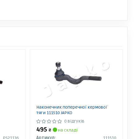
Наконечник поперечної кермової
тяги 111510 JAPKO
0 відгуків
495
₴
на складі
PS21136
Артикул:
111510