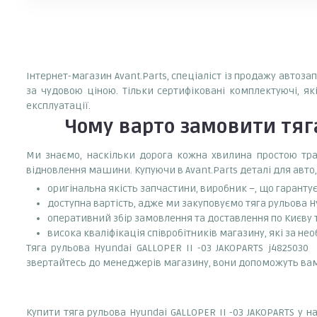
Інтернет-магазин Avant.Parts, спеціаліст із продажу автоза
за чудовою ціною. Тільки сертифіковані комплектуючі, як
експлуатації.
Чому варто замовити
тяг
Ми знаємо, наскільки дорога кожна хвилина простою тран
відновлення машини. Купуючи в Avant.Parts деталі для авто,
оригінальна якість запчастини, виробник –, що гаранту
доступна вартість, адже ми закуповуємо тяга рульова Hy
оперативний збір замовлення та доставлення по Києву та
висока кваліфікація співробітників магазину, які за нео
Тяга рульова Hyundai GALLOPER II -03 JAKOPARTS j4825030
звертайтесь до менеджерів магазину, вони допоможуть в
Купити тяга рульова Hyundai GALLOPER II -03 JAKOPARTS у