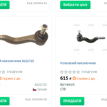
Код: 681654-43
К
АТИ
Вибрати ціну
 наконечник 8222725
Рульовий наконечник
0 відгуків
0 відгуків
615
термін 2 дн.
₴
термін 2 дн.
:
8222725
Артикул:
Чехия
CTR
Код: 1034249-58
Код
АТИ
ПРИДБАТИ