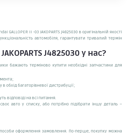
ai GALLOPER II -03 JAKOPARTS j4825030 в оригінальній якості
функціональність автомобіля, гарантувати тривалий термін
3 JAKOPARTS J4825030
у нас?
сники бажають терміново купити необхідні запчастини для
емента;
у в обхід багаторівневої дистрибуції;
ть відповіді на всі питання.
своє авто у списку, або потрібно підібрати іншу деталь –
і способи оформлення замовлення. По-перше, покупку можна