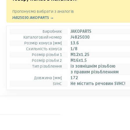
Пропонуємо вибрати з аналогів
J4825030 JAKOPARTS →
Виробник
JAKOPARTS
Каталоговий номер
J4825030
Розмір конуса [мм]
13.6
Схильність конуса
1/8
Розмір різьби 1
M12x1.25
Розмір різьби 2
M16x1.5
Тип різьблення
із зовнішнім різьбою
з правим різьбленням
Довжина [мм]
172
SVHC
Не містить речовин SVHC!