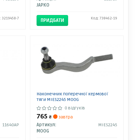
JAPKO
: 3219458-7
Код: 738462-19
ПРИДБАТИ
Наконечник поперечної кермової
тяги MIES2245 MOOG
0 відгуків
765
₴
завтра
11640AP
Артикул:
MIES2245
MOOG