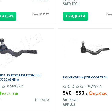
SATO TECH
Код: 503327
Код
ти ціну
ПРИДБАТИ
ик поперечної кермової
Наконечник рульової тяги
05510 ASHIKA
0 відгуків
0 відгуків
540 - 550
на складі
₴
від 0 дн.
:
11105510
Артикул:
APPLUS