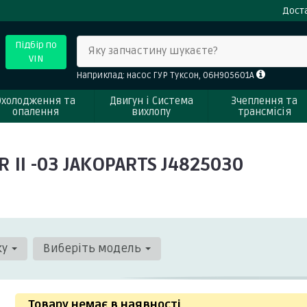
Доста
Підбір по
Яку запчастину шукаєте?
VIN
Наприклад: насос ГУР Туксон, 06H905601A
Охолодження та
Двигун і Система
Зчеплення та
опалення
вихлопу
трансмісія
 II -03 JAKOPARTS J4825030
ку
Виберіть модель
Товару немає в наявності
.