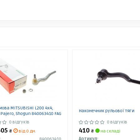
мова MITSUBISHI L200 4x4,
Наконечник рульової тяги
 Pajero, Shogun 840063410 FAG
0 відгуків
0 відгуків
605
410
₴
від 0 дн.
₴
на складі
:
840063410
Артикул: