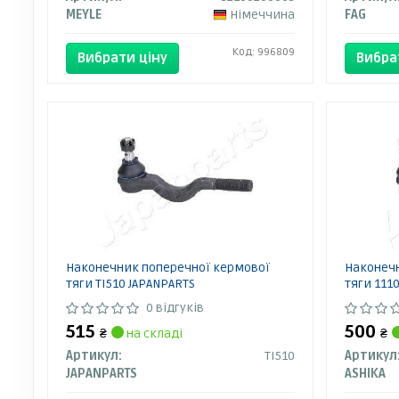
MEYLE
Німеччина
FAG
Код: 996809
Вибрати ціну
Вибра
Наконечник поперечної кермової
Наконечн
тяги TI510 JAPANPARTS
тяги 111
0 відгуків
515
500
₴
на складі
₴
Артикул:
TI510
Артикул
JAPANPARTS
ASHIKA