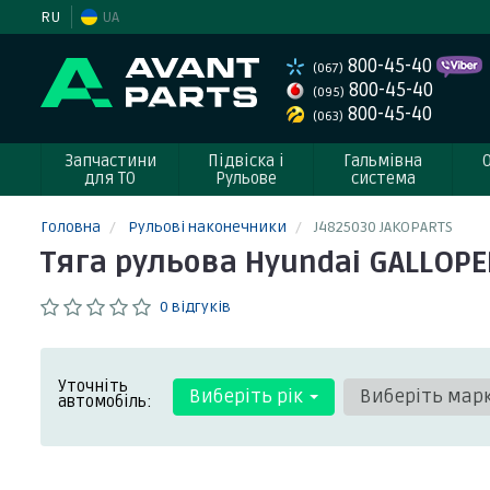
RU
UA
800-45-40
(067)
800-45-40
(095)
800-45-40
(063)
Запчастини
Підвіска і
Гальмівна
для ТО
Рульове
система
Головна
Рульові наконечники
J4825030 JAKOPARTS
Тяга рульова Hyundai GALLOPER
0 відгуків
Уточніть
Виберіть рік
Виберіть мар
автомобіль: