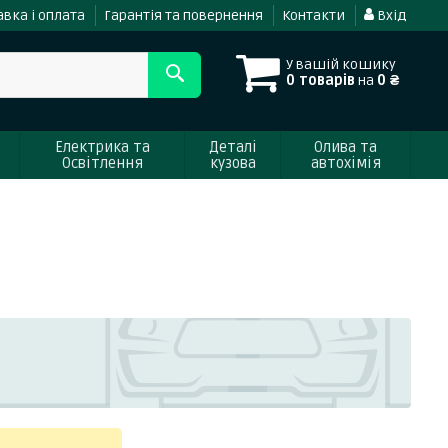
вка і оплата
Гарантія та повернення
Контакти
Вхід
У вашій кошику
0 товарів
на
0 ₴
Електрика та
Деталі
Олива та
Освітлення
кузова
автохімія