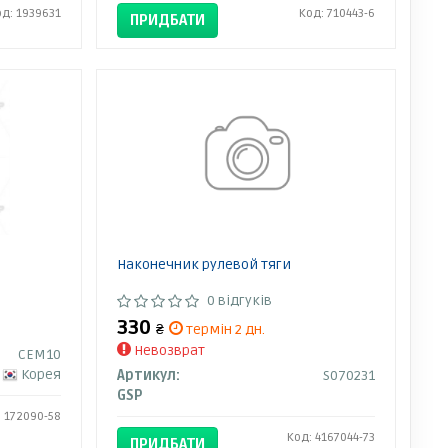
од: 1939631
Код: 710443-6
ПРИДБАТИ
Наконечник рулевой тяги
0 відгуків
330
₴
термін 2 дн.
Невозврат
CEM10
Корея
Артикул:
S070231
GSP
: 172090-58
Код: 4167044-73
ПРИДБАТИ