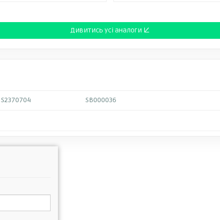
Дивитись усі аналоги ↓
S2370704
SB000036