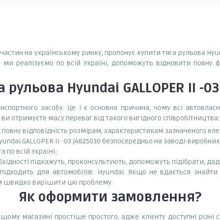
пчастин на українському ринку, пропонує купити тяга рульова Hyund
і ми реалізуємо по всій Україні, допоможуть відновити повну 
а рульова Hyundai GALLOPER II -0
спортного засобу. Це і є основна причина, чому всі автовла
 ви отримуєте масу переваг від такого вигідного співробітництва:
є повну відповідність розмірам, характеристикам зазначеного ел
undai GALLOPER II -03 j4825030 безпосередньо на заводі-виробник
 по всій Україні;
бхідності підкажуть, проконсультують, допоможуть підібрати, даду
 підходить для автомобілів: Hyundai. Якщо не вдається знайти 
ам швидко вирішити цю проблему.
Як оформити замовлення?
 нашому магазині простіше простого, адже клієнту доступні різн