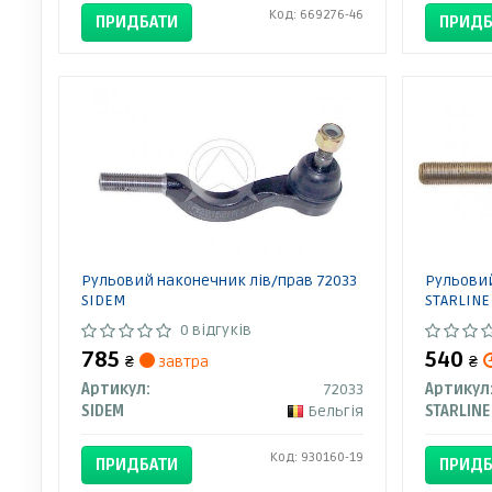
Код: 669276-46
ПРИДБАТИ
ПРИДБ
Рульовий наконечник лів/прав 72033
Рульовий
SIDEM
STARLINE
0 відгуків
785
540
₴
завтра
₴
Артикул:
72033
Артикул
SIDEM
Бельгія
STARLINE
Код: 930160-19
ПРИДБАТИ
ПРИДБ