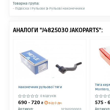
Товарна група:
- Підвіска і Рульове
Рульові наконечники
АНАЛОГИ "J4825030 JAKOPARTS":
Тяга кер
Наконечник рульової тяги
Montero,
0 відгуків
690 - 720
575 - 
₴
від 0 дн.
Артикул:
32160200003
Артикул