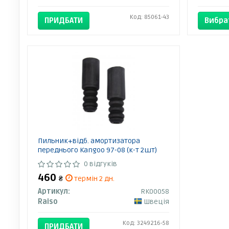
Код: 85061-43
ПРИДБАТИ
Вибра
Пильник+відб. амортизатора
переднього Kangoo 97-08 (к-т 2шт)
0 відгуків
460
₴
термін 2 дн.
Артикул:
RK00058
Raiso
Швеція
Код: 3249216-58
ПРИДБАТИ