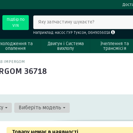
Доста
Підбір по
Яку запчастину шукаєте?
VIN
Наприклад: насос ГУР Туксон, 06H905601A
Охолодження та
Двигун і Система
Зчеплення та
опалення
вихлопу
трансмісія
18 IMPERGOM
ERGOM 36718
ку
Виберіть модель
Товару немає в наявності
.