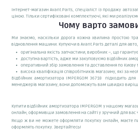
Інтернет-магазин Avant.Parts, спеціаліст із продажу авто
ціною. Тільки сертифіковані комплектуючі, які ми реалізуєм
Чому варто замов
Ми знаємо, наскільки дорога кожна хвилина простою тран
відновлення машини. Купуючи в Avant.Parts деталі для авто,
оригінальна якість запчастини, виробник –, що гаранту
доступна вартість, адже ми закуповуємо відбійник амор
оперативний збір замовлення та доставлення по Києву та
висока кваліфікація співробітників магазину, які за нео
Відбійник амортизатора IMPERGOM 36718 підходить для ав
менеджерів магазину, вони допоможуть вам швидко виріш
Купити відбійник амортизатора IMPERGOM у нашому магазин
онлайн, оформивши замовлення на сайті у зручний для вас 
Якщо ж ви не можете оформляти покупку онлайн, маєте пи
оформлять покупку. Звертайтесь!