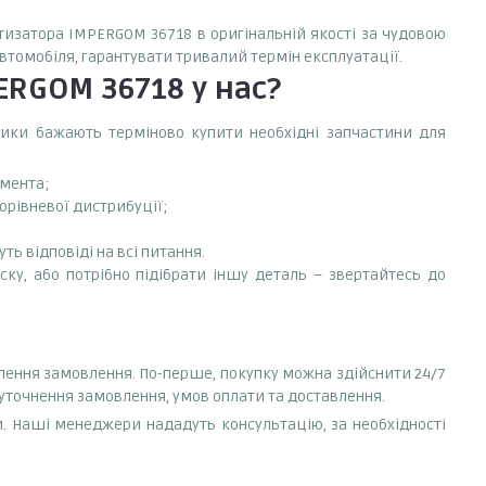
ртизатора IMPERGOM 36718 в оригінальній якості за чудовою
автомобіля, гарантувати тривалий термін експлуатації.
PERGOM 36718
у нас?
сники бажають терміново купити необхідні запчастини для
емента;
орівневої дистрибуції;
ть відповіді на всі питання.
ку, або потрібно підібрати іншу деталь – звертайтесь до
лення замовлення. По-перше, покупку можна здійснити 24/7
 уточнення замовлення, умов оплати та доставлення.
. Наші менеджери нададуть консультацію, за необхідності