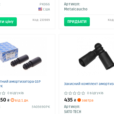
:
PK066
Артикул:
США
Metalcaucho
Код: 233989
Код
ти ціну
ПРИДБАТИ
стний амортизатора GSP
Захисний комплект амортиз
PK
0 відгуків
0 відгуків
450
435
₴
від 1 дн.
₴
завтра
:
5405690PK
Артикул:
SATO TECH