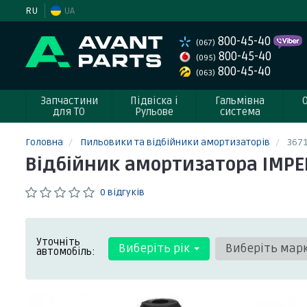
RU
UA
800-45-40
(067)
800-45-40
(095)
800-45-40
(063)
Запчастини
Підвіска і
Гальмівна
для ТО
Рульове
система
Головна
Пильовики та відбійники амортизаторів
367
Відбійник амортизатора IMP
0 відгуків
Уточніть
Виберіть рік
Виберіть мар
автомобіль: