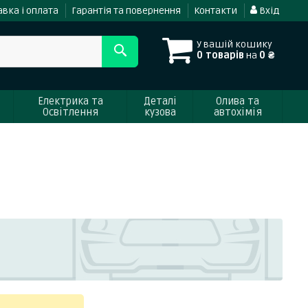
вка і оплата
Гарантія та повернення
Контакти
Вхід
У вашій кошику
0 товарів
на
0 ₴
Електрика та
Деталі
Олива та
Освітлення
кузова
автохімія