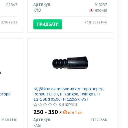
02847
Артикул:
913237
KYB
Японія
: 279392-19
Код: 86291-46
ПРИДБАТИ
Відбійник+пильовик ам-тора перед.
атора
Renault Clio I, II, Kangoo, Twingo I, II
1.2-1.9Dti 05.90- FT12265K FAST
0 відгуків
250 - 350
₴
від 1 дн.
MK81110
Артикул:
FT12265K
FAST