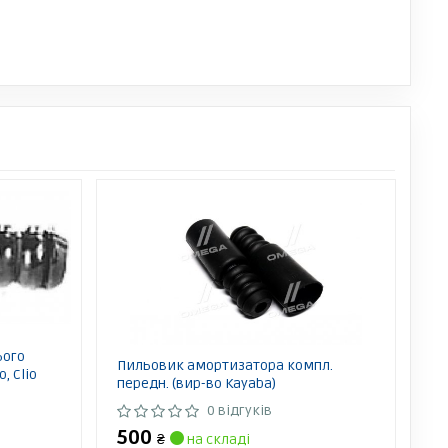
ього
Пильовик амортизатора компл.
, Clio
передн. (вир-во Kayaba)
0 відгуків
500
₴
на складі