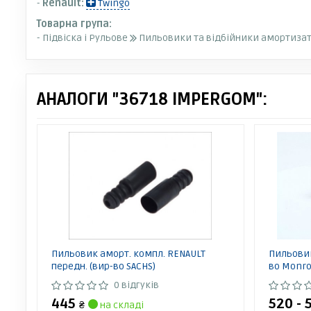
-
Renault:
Twingo
Товарна група:
- Підвіска і Рульове
Пильовики та відбійники амортизат
АНАЛОГИ "36718 IMPERGOM":
Пильовик аморт. компл. RENAULT
Пильовик
передн. (вир-во SACHS)
во Monro
0 відгуків
445
520 - 
₴
на складі