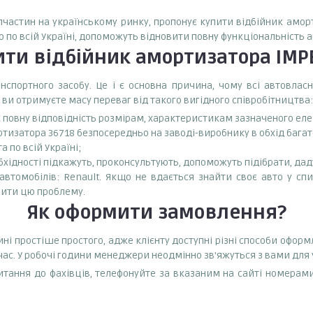
запчастин на українському ринку, пропонує купити відбійник амо
о по всій Україні, допоможуть відновити повну функціональність 
ити
відбійник амортизатора IM
спортного засобу. Це і є основна причина, чому всі автовла
 ви отримуєте масу переваг від такого вигідного співробітництва:
є повну відповідність розмірам, характеристикам зазначеного ел
тизатора 36718 безпосередньо на заводі-виробнику в обхід багат
 по всій Україні;
бхідності підкажуть, проконсультують, допоможуть підібрати, даду
томобілів: Renault. Якщо не вдається знайти своє авто у спис
ити цю проблему.
Як оформити замовлення?
і простіше простого, адже клієнту доступні різні способи оформ
час. У робочі години менеджери неодмінно зв'яжуться з вами для
тання до фахівців, телефонуйте за вказаним на сайті номерами