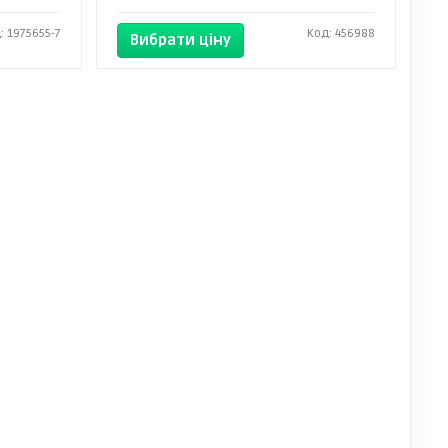
: 1975655-7
Код: 456988
Вибрати ціну