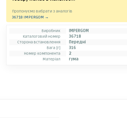
Пропонуємо вибрати з аналогів
36718 IMPERGOM →
Виробник
IMPERGOM
Каталоговий номер
36718
Сторона встановлення
Передні
Вага [г]
316
Номер компонента
2
Матеріал
гума