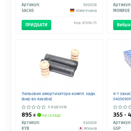
Артикул:
900058
Артикул
SACHS
Німеччина
MONROE
Код: 87096-75
ПРИДБАТИ
Вибра
Пильовик амортизатора компл. задн.
К-т захи
(вир-во Kayaba)
5405690
0 відгуків
895
355 - 
₴
на складі
Артикул:
910068
Артикул
KYB
Японія
GSP