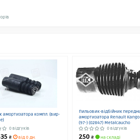
орів
Пильовик-відбійник передн
 амортизатора компл. (вир-
амортизатора Renault Kangoo
e)
(97-) (02847) Metalcaucho
0 відгуків
0 відгуків
535
250
₴
від 0 дн.
₴
на складі