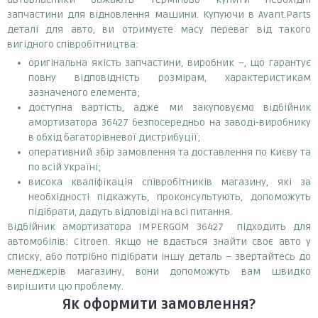
запчастини для відновлення машини. Купуючи в Avant.Parts
деталі для авто, ви отримуєте масу переваг від такого
вигідного співробітництва:
оригінальна якість запчастини, виробник –, що гарантує
повну відповідність розмірам, характеристикам
зазначеного елемента;
доступна вартість, адже ми закуповуємо відбійник
амортизатора 36427 безпосередньо на заводі-виробнику
в обхід багаторівневої дистрибуції;
оперативний збір замовлення та доставлення по Києву та
по всій Україні;
висока кваліфікація співробітників магазину, які за
необхідності підкажуть, проконсультують, допоможуть
підібрати, дадуть відповіді на всі питання.
Відбійник амортизатора IMPERGOM 36427 підходить для
автомобілів: Citroen. Якщо не вдається знайти своє авто у
списку, або потрібно підібрати іншу деталь – звертайтесь до
менеджерів магазину, вони допоможуть вам швидко
вирішити цю проблему.
Як оформити замовлення?