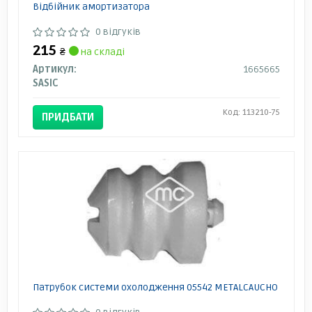
Відбійник амортизатора
0 відгуків
215
₴
на складі
Артикул:
1665665
SASIC
Код: 113210-75
ПРИДБАТИ
Патрубок системи охолодження 05542 METALCAUCHO