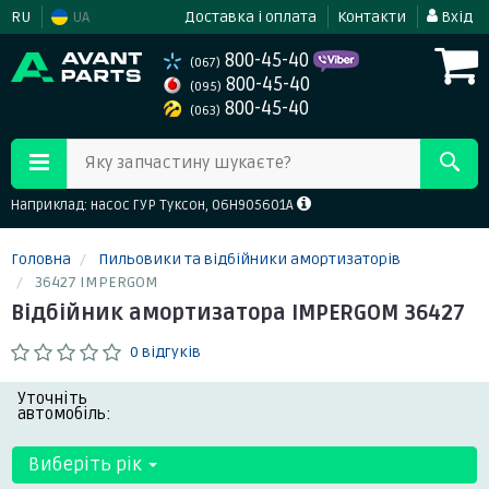
RU
UA
Доставка і оплата
Контакти
Вхід
800-45-40
(067)
800-45-40
(095)
800-45-40
(063)
Яку запчастину шукаєте?
Наприклад: насос ГУР Туксон, 06H905601A
Головна
Пильовики та відбійники амортизаторів
36427 IMPERGOM
Відбійник амортизатора IMPERGOM 36427
0 відгуків
Уточніть
автомобіль:
Виберіть рік