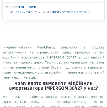
Запчастини Citroen
Пильовики та відбійники амортизаторів Citroen C5
Інтернет-магазин Avant.Parts, спеціаліст із продажу
автозапчастин на українському ринку, пропонує купити
відбійник амортизатора IMPERGOM 36427 в оригінальній
якості за чудовою ціною. Тільки сертифіковані комплектуючі,
які ми реалізуємо по всій Україні, допоможуть відновити
повну функціональність автомобіля, гарантувати тривалий
термін експлуатації.
Чому варто замовити
відбійник
амортизатора IMPERGOM 36427
у нас?
Ми знаємо, наскільки дорога кожна хвилина простою
транспортного засобу. Це і є основна причина, чому всі
автовласники бажають терміново купити необхідні