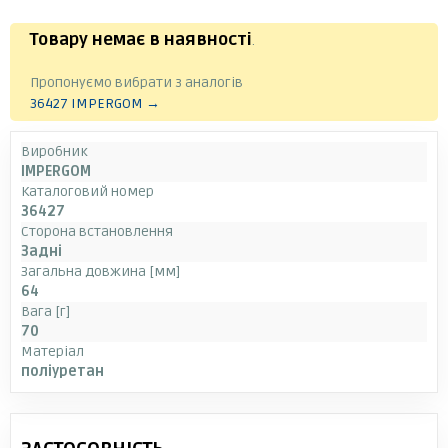
Товару немає в наявності
.
Пропонуємо вибрати з аналогів
36427 IMPERGOM →
Виробник
IMPERGOM
Каталоговий номер
36427
Сторона встановлення
Задні
Загальна довжина [мм]
64
Вага [г]
70
Матеріал
поліуретан