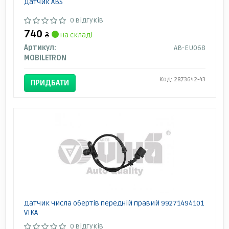
Датчик ABS
0 відгуків
740
₴
на складі
Артикул:
AB-EU068
MOBILETRON
Код: 2873642-43
ПРИДБАТИ
Датчик числа обертів передній правий 99271494101
VIKA
0 відгуків