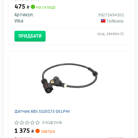
475
₴
на складі
Артикул:
99271494101
Vika
Тайвань
Код: 286864-75
ПРИДБАТИ
Датчик ABS SS20173 DELPHI
0 відгуків
1 375
₴
завтра