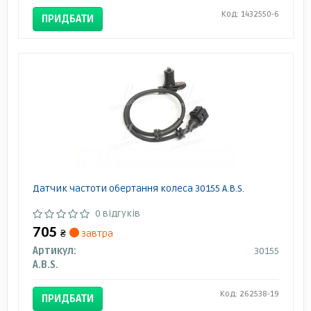
Код: 1432550-6
ПРИДБАТИ
Датчик частоти обертання колеса 30155 A.B.S.
0 відгуків
705
₴
завтра
Артикул:
30155
A.B.S.
Код: 262538-19
ПРИДБАТИ