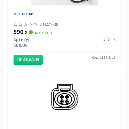
Датчик ABS
0 відгуків
590
₴
на складі
Артикул:
AS4115
AUTLOG
Код: 161845-19
ПРИДБАТИ