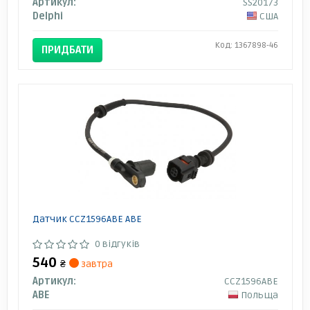
Артикул:
SS20173
Delphi
США
Код: 1367898-46
ПРИДБАТИ
Датчик CCZ1596ABE ABE
0 відгуків
540
₴
завтра
Артикул:
CCZ1596ABE
ABE
Польща