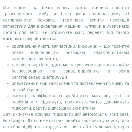
Ми знаємо, наскільки дорога кожна хвилина простою
транспортного засобу. Це і є основна причина, чому всі
автовласники бажають терміново купити необхідні
запчастини для відновлення машини. Купуючи в Avant.Parts
деталі для авто, ви отримуєте масу переваг від такого
вигідного співробітництва:
оригінальна якість запчастини, виробник –, що гарантує
повну відповідність розмірам, характеристикам
зазначеного елемента;
доступна вартість, адже ми закуповуємо датчик 8290482
безпосередньо на заводі-виробнику в обхід
багаторівневої дистрибуції;
оперативний збір замовлення та доставлення по Києву та
по всій Україні;
висока кваліфікація співробітників магазину, які за
необхідності підкажуть, проконсультують, допоможуть
підібрати, дадуть відповіді на всі питання.
Датчик HOFFER 8290482 підходить для автомобілів: Ford, Seat,
Volkswagen. Якщо не вдається знайти своє авто у списку, або
потрібно підібрати іншу деталь – звертайтесь до менеджерів