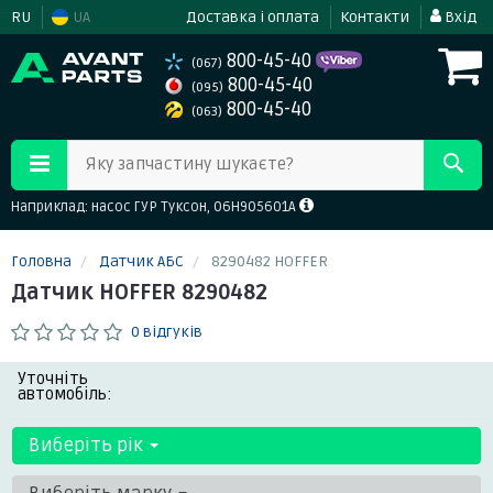
RU
UA
Доставка і оплата
Контакти
Вхід
800-45-40
(067)
800-45-40
(095)
800-45-40
(063)
Яку запчастину шукаєте?
Наприклад: насос ГУР Туксон, 06H905601A
Головна
Датчик АБС
8290482 HOFFER
Датчик HOFFER 8290482
0 відгуків
Уточніть
автомобіль:
Виберіть рік