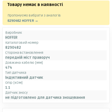
Товару немає в наявності
.
Пропонуємо вибрати з аналогів
8290482 HOFFER →
Виробник
HOFFER
Каталоговий номер
8290482
Сторона встановлення
передній міст праворуч
Довжина кабелю [мм]
474
Тип датчика
Індуктивний датчик
Опір [кОм]
1.1
Датчик зносу
не підготовлено для датчика зношування