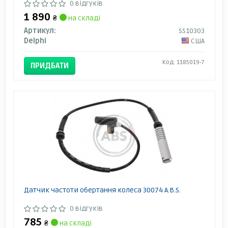
0 відгуків
1 890
₴
на складі
Артикул:
SS10303
Delphi
США
Код: 1185019-7
ПРИДБАТИ
Датчик частоти обертання колеса 30074 A.B.S.
0 відгуків
785
₴
на складі