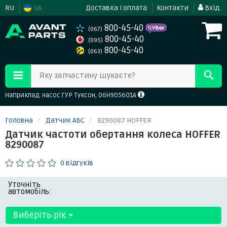
RU
UA
Доставка і оплата
Контакти
Вхід
800-45-40
(067)
800-45-40
(095)
800-45-40
(063)
Яку запчастину шукаєте?
Наприклад: насос ГУР Туксон, 06H905601A
Головна
Датчик АБС
8290087 HOFFER
Датчик частоти обертання колеса HOFFER
8290087
0 відгуків
Уточніть
автомобіль:
Виберіть рік