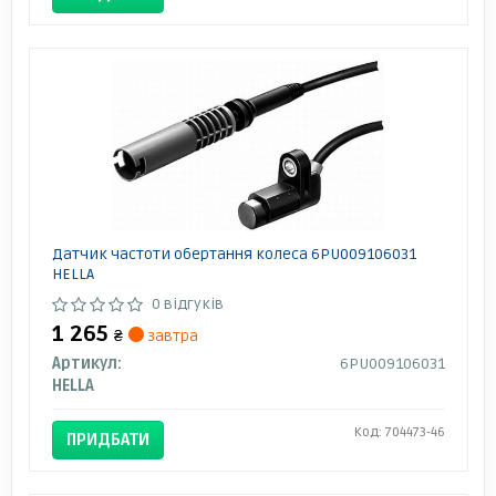
Датчик частоти обертання колеса 6PU009106031
HELLA
0 відгуків
1 265
₴
завтра
Артикул:
6PU009106031
HELLA
Код: 704473-46
ПРИДБАТИ