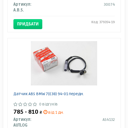
Артикул:
30074
A.B.S.
Код: 379354-19
ПРИДБАТИ
Датчик ABS BMW 7(E38) 94-01 передн.
0 відгуків
785 - 810
₴
від 1 дн.
Артикул:
AS4132
AUTLOG