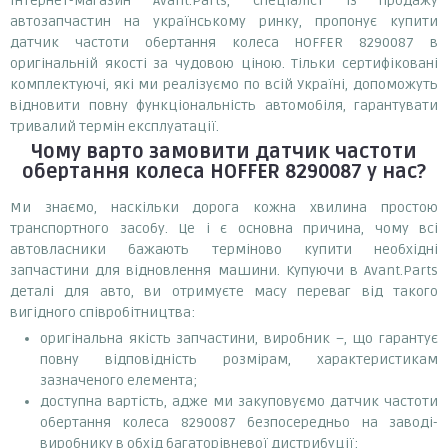
Інтернет-магазин Avant.Parts, спеціаліст із продажу
автозапчастин на українському ринку, пропонує купити
датчик частоти обертання колеса HOFFER 8290087 в
оригінальній якості за чудовою ціною. Тільки сертифіковані
комплектуючі, які ми реалізуємо по всій Україні, допоможуть
відновити повну функціональність автомобіля, гарантувати
тривалий термін експлуатації.
Чому варто замовити
датчик частоти
обертання колеса HOFFER 8290087
у нас?
Ми знаємо, наскільки дорога кожна хвилина простою
транспортного засобу. Це і є основна причина, чому всі
автовласники бажають терміново купити необхідні
запчастини для відновлення машини. Купуючи в Avant.Parts
деталі для авто, ви отримуєте масу переваг від такого
вигідного співробітництва:
оригінальна якість запчастини, виробник –, що гарантує
повну відповідність розмірам, характеристикам
зазначеного елемента;
доступна вартість, адже ми закуповуємо датчик частоти
обертання колеса 8290087 безпосередньо на заводі-
виробнику в обхід багаторівневої дистрибуції;