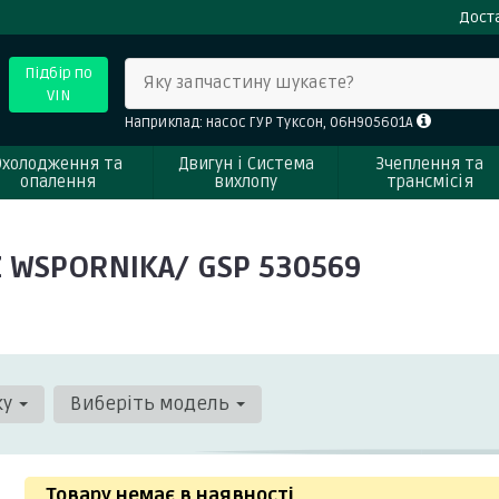
Доста
Підбір по
Яку запчастину шукаєте?
VIN
Наприклад: насос ГУР Туксон, 06H905601A
Охолодження та
Двигун і Система
Зчеплення та
опалення
вихлопу
трансмісія
 WSPORNIKA/ GSP 530569
ку
Виберіть модель
Товару немає в наявності
.