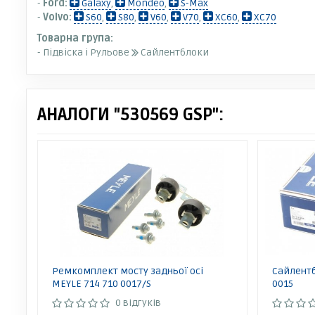
-
Ford:
Galaxy
,
Mondeo
,
S-Max
-
Volvo:
S60
,
S80
,
V60
,
V70
,
XC60
,
XC70
Товарна група:
- Підвіска і Рульове
Сайлентблоки
АНАЛОГИ "530569 GSP":
Ремкомплект мосту задньої осі
Сайлентб
MEYLE 714 710 0017/S
0015
0 відгуків