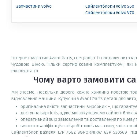
Запчастини Volvo
Сайлентблоки Volvo S60
Сайлентблоки Volvo V70
Інтернет-магазин Avant.Parts, спеціаліст із продажу автоз
чудовою ціною. Тільки сертифіковані комплектуючі, які 
експлуатації.
Чому варто замовити
са
Ми знаємо, наскільки дорога кожна хвилина простою тран
відновлення машини. Купуючи в Avant.Parts деталі для авто,
оригінальна якість запчастини, виробник –, що гаранту
доступна вартість, адже ми закуповуємо сайлентблок ва
оперативний збір замовлення та доставлення по Києву та
висока кваліфікація співробітників магазину, які за нео
Сайлентблок важеля L/P /BEZ WSPORNIKA/ GSP 530569 підхо