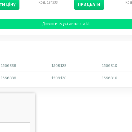
Код: 184533
Код
ти ціну
ПРИДБАТИ
Дивитись усі аналоги ↓
1566838
1508128
1566810
1566838
1508128
1566810