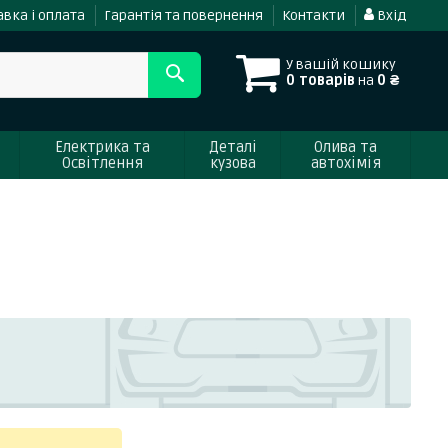
вка і оплата
Гарантія та повернення
Контакти
Вхід
У вашій кошику
0 товарів
на
0 ₴
Електрика та
Деталі
Олива та
Освітлення
кузова
автохімія