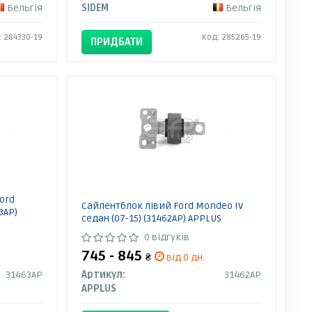
Бельгія
SIDEM
Бельгія
: 284330-19
Код: 285265-19
ПРИДБАТИ
ord
Сайлентблок лівий Ford Mondeo IV
3AP)
седан (07-15) (31462AP) APPLUS
0 відгуків
745 - 845
₴
від 0 дн.
31463AP
Артикул:
31462AP
APPLUS