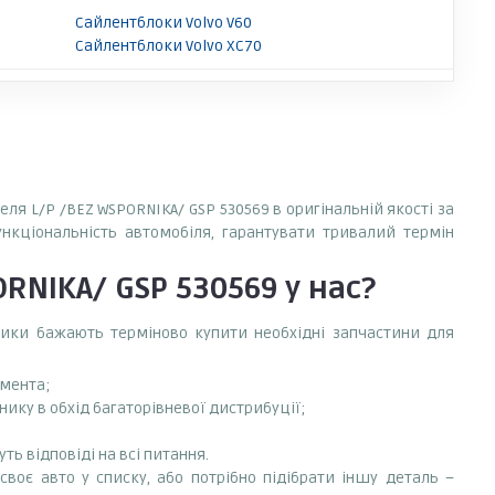
Сайлентблоки Volvo V60
Сайлентблоки Volvo XC70
ля L/P /BEZ WSPORNIKA/ GSP 530569 в оригінальній якості за
ункціональність автомобіля, гарантувати тривалий термін
RNIKA/ GSP 530569
у нас?
сники бажають терміново купити необхідні запчастини для
емента;
ику в обхід багаторівневої дистрибуції;
ть відповіді на всі питання.
своє авто у списку, або потрібно підібрати іншу деталь –