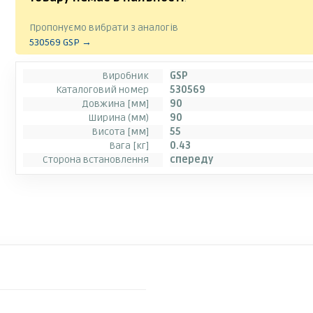
Пропонуємо вибрати з аналогів
530569 GSP →
Виробник
GSP
Каталоговий номер
530569
Довжина [мм]
90
Ширина (мм)
90
Висота [мм]
55
Вага [кг]
0.43
Сторона встановлення
спереду