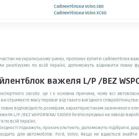
Сайлентблоки Volvo S80
Сайлентблоки Volvo XC60
апчастин на українському ринку, пропонує купити сайлентблок важе
ми реалізуємо по всій Україні, допоможуть відновити повну ф
йлентблок важеля L/P /BEZ WSPO
спортного засобу. Це і є основна причина, чому всі автовла
 ви отримуєте масу переваг від такого вигідного співробітництва:
є повну відповідність розмірам, характеристикам зазначеного ел
желя L/P /BEZ WSPORNIKA/ 530569 безпосередньо на заводі-виробн
 по всій Україні;
бхідності підкажуть, проконсультують, допоможуть підібрати, даду
дить для автомобілів: Ford, Volvo. Якщо не вдається знайти 