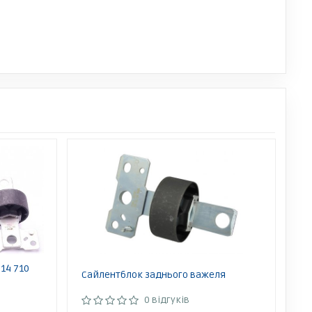
14 710
Сайлентблок заднього важеля
0 відгуків