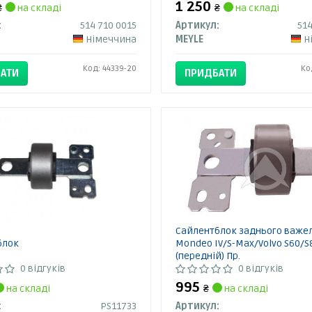
1 250
₴
на складі
₴
на складі
:
514 710 0015
Артикул:
514
Німеччина
MEYLE
Н
Код: 44339-20
Ко
АТИ
ПРИДБАТИ
Сайлентблок заднього важел
блок
Mondeo IV/S-Max/Volvo S60/S
(передній) Пр.
0 відгуків
0 відгуків
995
на складі
₴
на складі
:
PS11733
Артикул: