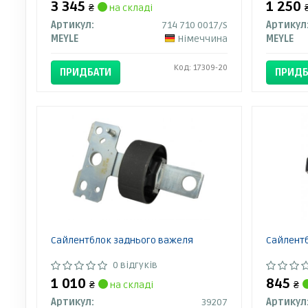
3 345
1 250
₴
на складі
Артикул:
714 710 0017/S
Артикул
MEYLE
Німеччина
MEYLE
Код: 17309-20
ПРИДБАТИ
ПРИДБ
Сайлентблок заднього важеля
Сайлент
0 відгуків
1 010
845
₴
на складі
₴
Артикул:
39207
Артикул