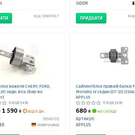
H
SIDEM
Код: 1980765-7
Код
АТИ
ПРИДБАТИ
лок важеля CHERY, FORD,
Сайлентблок правий балки F
LVO задн. вісь (Вир-во
Mondeo IV седан (07-15) (3146
r)
APPLUS
0 відгуків
0 відгуків
- 1 590
680
₴
від 0 дн.
₴
на складі
:
35543 01
Артикул:
ER
Німеччина
APPLUS