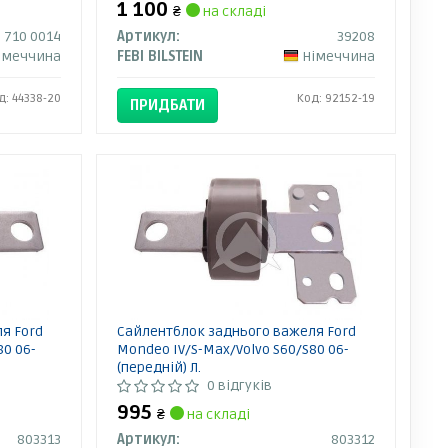
1 100
₴
на складі
 710 0014
Артикул:
39208
імеччина
FEBI BILSTEIN
Німеччина
д: 44338-20
Код: 92152-19
ПРИДБАТИ
я Ford
Сайлентблок заднього важеля Ford
80 06-
Mondeo IV/S-Max/Volvo S60/S80 06-
(передній) Л.
0 відгуків
995
₴
на складі
803313
Артикул:
803312