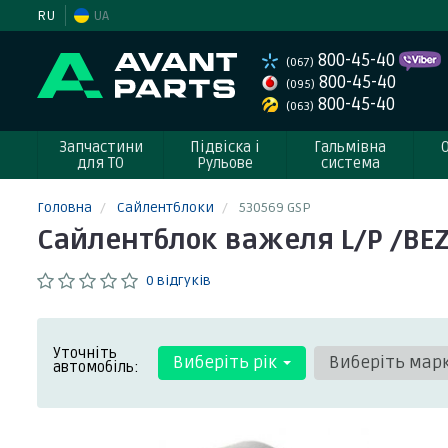
RU
UA
800-45-40
(067)
800-45-40
(095)
800-45-40
(063)
Запчастини
Підвіска і
Гальмівна
для ТО
Рульове
система
Головна
Сайлентблоки
530569 GSP
Сайлентблок важеля L/P /BEZ
0 відгуків
Уточніть
Виберіть рік
Виберіть мар
автомобіль: