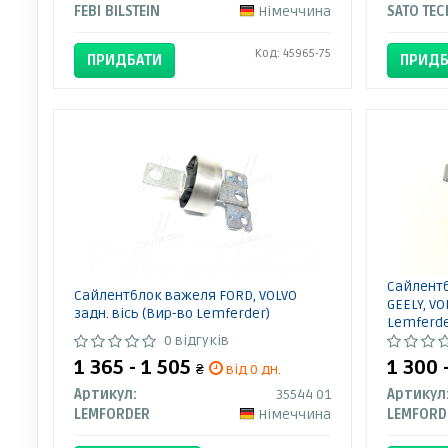
FEBI BILSTEIN
Німеччина
SATO TEC
Код: 45965-75
ПРИДБАТИ
ПРИДБ
Сайлентб
Сайлентблок важеля FORD, VOLVO
GEELY, VO
задн. вісь (Вир-во Lemferder)
Lemferde
0 відгуків
1 365 - 1 505
1 300 
₴
від 0 дн.
Артикул:
35544 01
Артикул
LEMFORDER
Німеччина
LEMFORD