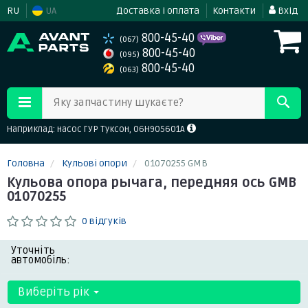
RU
UA
Доставка і оплата
Контакти
Вхід
800-45-40
(067)
800-45-40
(095)
800-45-40
(063)
Яку запчастину шукаєте?
Наприклад: насос ГУР Туксон, 06H905601A
Головна
Кульові опори
01070255 GMB
Кульова опора рычага, передняя ось GMB
01070255
0 відгуків
Уточніть
автомобіль:
Виберіть рік