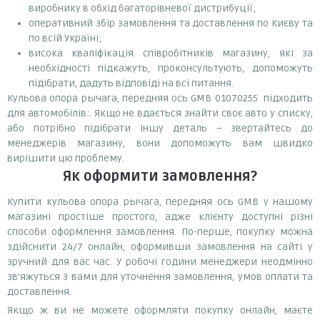
виробнику в обхід багаторівневої дистрибуції;
оперативний збір замовлення та доставлення по Києву та
по всій Україні;
висока кваліфікація співробітників магазину, які за
необхідності підкажуть, проконсультують, допоможуть
підібрати, дадуть відповіді на всі питання.
Кульова опора рычага, передняя ось GMB 01070255 підходить
для автомобілів:. Якщо не вдається знайти своє авто у списку,
або потрібно підібрати іншу деталь – звертайтесь до
менеджерів магазину, вони допоможуть вам швидко
вирішити цю проблему.
Як оформити замовлення?
Купити кульова опора рычага, передняя ось GMB у нашому
магазині простіше простого, адже клієнту доступні різні
способи оформлення замовлення. По-перше, покупку можна
здійснити 24/7 онлайн, оформивши замовлення на сайті у
зручний для вас час. У робочі години менеджери неодмінно
зв'яжуться з вами для уточнення замовлення, умов оплати та
доставлення.
Якщо ж ви не можете оформляти покупку онлайн, маєте