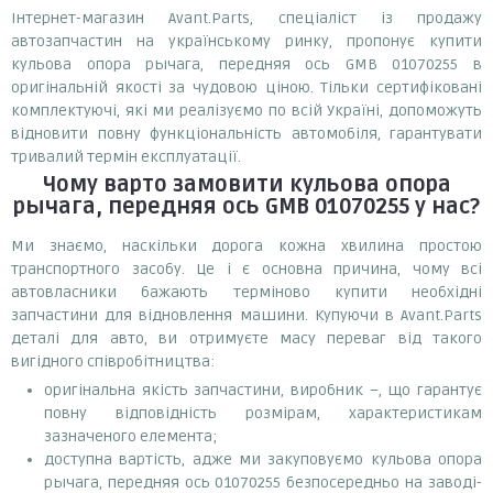
Інтернет-магазин Avant.Parts, спеціаліст із продажу
автозапчастин на українському ринку, пропонує купити
кульова опора рычага, передняя ось GMB 01070255 в
оригінальній якості за чудовою ціною. Тільки сертифіковані
комплектуючі, які ми реалізуємо по всій Україні, допоможуть
відновити повну функціональність автомобіля, гарантувати
тривалий термін експлуатації.
Чому варто замовити
кульова опора
рычага, передняя ось GMB 01070255
у нас?
Ми знаємо, наскільки дорога кожна хвилина простою
транспортного засобу. Це і є основна причина, чому всі
автовласники бажають терміново купити необхідні
запчастини для відновлення машини. Купуючи в Avant.Parts
деталі для авто, ви отримуєте масу переваг від такого
вигідного співробітництва:
оригінальна якість запчастини, виробник –, що гарантує
повну відповідність розмірам, характеристикам
зазначеного елемента;
доступна вартість, адже ми закуповуємо кульова опора
рычага, передняя ось 01070255 безпосередньо на заводі-