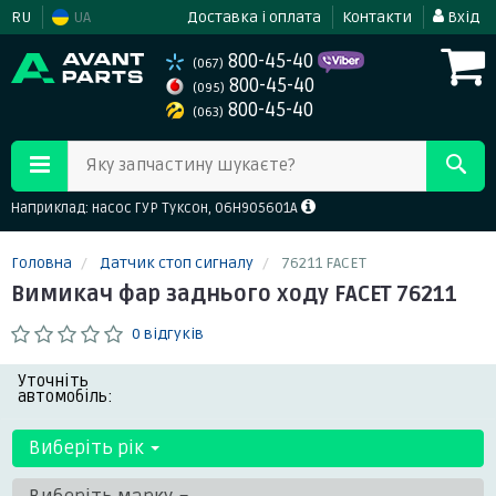
RU
UA
Доставка і оплата
Контакти
Вхід
800-45-40
(067)
800-45-40
(095)
800-45-40
(063)
Яку запчастину шукаєте?
Наприклад: насос ГУР Туксон, 06H905601A
Головна
Датчик стоп сигналу
76211 FACET
Вимикач фар заднього ходу FACET 76211
0 відгуків
Уточніть
автомобіль:
Виберіть рік