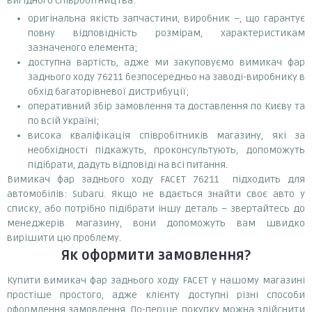
вигідного співробітництва:
оригінальна якість запчастини, виробник –, що гарантує
повну відповідність розмірам, характеристикам
зазначеного елемента;
доступна вартість, адже ми закуповуємо вимикач фар
заднього ходу 76211 безпосередньо на заводі-виробнику в
обхід багаторівневої дистрибуції;
оперативний збір замовлення та доставлення по Києву та
по всій Україні;
висока кваліфікація співробітників магазину, які за
необхідності підкажуть, проконсультують, допоможуть
підібрати, дадуть відповіді на всі питання.
Вимикач фар заднього ходу FACET 76211 підходить для
автомобілів: Subaru. Якщо не вдається знайти своє авто у
списку, або потрібно підібрати іншу деталь – звертайтесь до
менеджерів магазину, вони допоможуть вам швидко
вирішити цю проблему.
Як оформити замовлення?
Купити вимикач фар заднього ходу FACET у нашому магазині
простіше простого, адже клієнту доступні різні способи
оформлення замовлення. По-перше, покупку можна здійснити