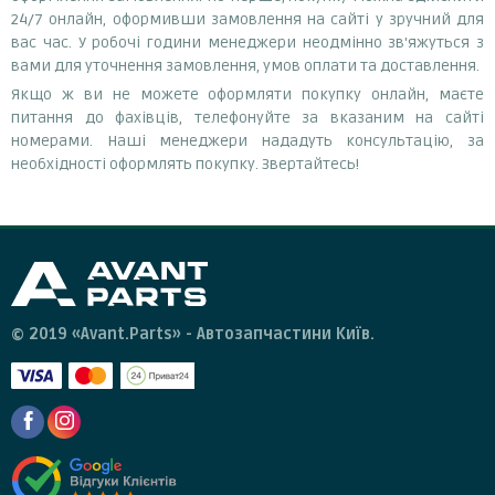
24/7 онлайн, оформивши замовлення на сайті у зручний для
вас час. У робочі години менеджери неодмінно зв'яжуться з
вами для уточнення замовлення, умов оплати та доставлення.
Якщо ж ви не можете оформляти покупку онлайн, маєте
питання до фахівців, телефонуйте за вказаним на сайті
номерами. Наші менеджери нададуть консультацію, за
необхідності оформлять покупку. Звертайтесь!
© 2019 «Avant.Parts» - Автозапчастини Київ.