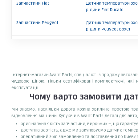
Запчастини Fiat
Датчик температури ох
рідини Fiat Ducato
Запчастини Peugeot
Датчик температури ох
рідини Peugeot Boxer
Інтернет-магазин Avant.Parts, спеціаліст із продажу автоз
чудовою ціною. Тільки сертифіковані комплектуючі, які 
експлуатації.
Чому варто замовити
дат
Ми знаємо, наскільки дорога кожна хвилина простою тран
відновлення машини. Купуючи в Avant.Parts деталі для авто,
оригінальна якість запчастини, виробник –, що гаранту
доступна вартість, адже ми закуповуємо датчик темпер
оперативний збір замовлення та доставлення по Києву та