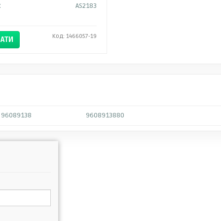
:
AS2183
Код: 1466057-19
АТИ
96089138
9608913880