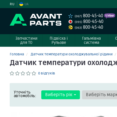
RU
UA
800-45-40
(067)
800-45-40
(095)
800-45-40
(063)
Запчастини
Підвіска і
Гальмівна
для ТО
Рульове
система
Головна
Датчик температури охолоджувальної рідини
Датчик температури охолодж
0 відгуків
Уточніть
Виберіть рік
Виберіть мар
автомобіль: