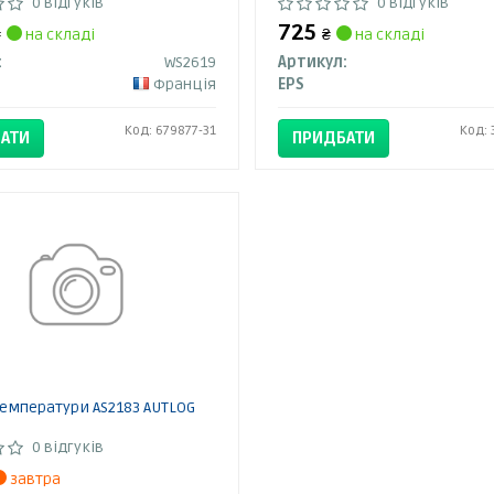
0 відгуків
0 відгуків
725
₴
на складі
₴
на складі
:
WS2619
Артикул:
Франція
EPS
Код: 679877-31
Код: 
АТИ
ПРИДБАТИ
емператури AS2183 AUTLOG
0 відгуків
завтра