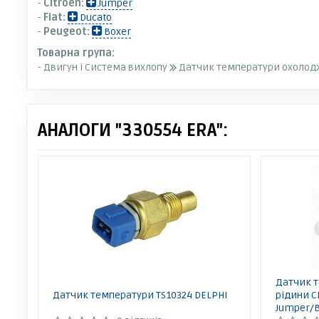
-
Citroen:
Jumper
-
Fiat:
Ducato
-
Peugeot:
Boxer
Товарна група:
- Двигун і Система вихлопу
Датчик температури охолод
АНАЛОГИ "330554 ERA":
Датчик 
Датчик температури TS10324 DELPHI
рідини 
Jumper/B