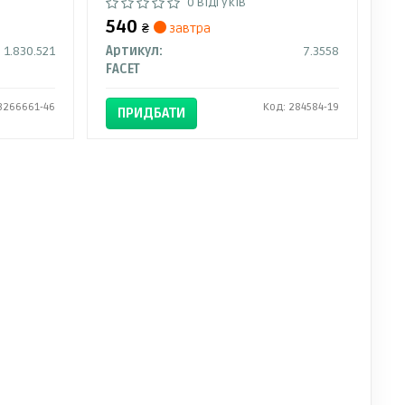
0 відгуків
540
₴
завтра
1.830.521
Артикул:
7.3558
FACET
3266661-46
Код: 284584-19
ПРИДБАТИ