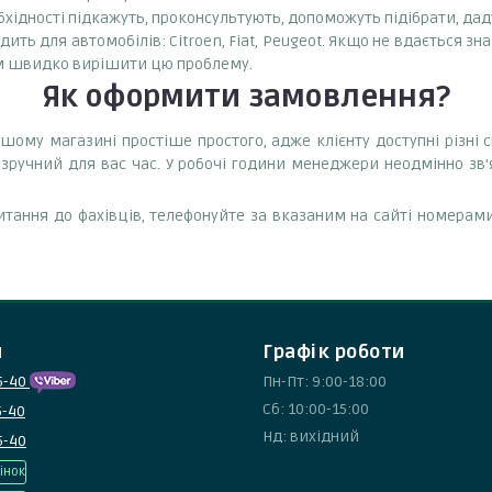
бхідності підкажуть, проконсультують, допоможуть підібрати, даду
ь для автомобілів: Citroen, Fiat, Peugeot. Якщо не вдається знай
ам швидко вирішити цю проблему.
Як оформити замовлення?
шому магазині простіше простого, адже клієнту доступні різні
зручний для вас час. У робочі години менеджери неодмінно зв
тання до фахівців, телефонуйте за вказаним на сайті номерами
и
Графік роботи
5-40
Пн-Пт: 9:00-18:00
Сб: 10:00-15:00
5-40
Нд: вихідний
5-40
інок