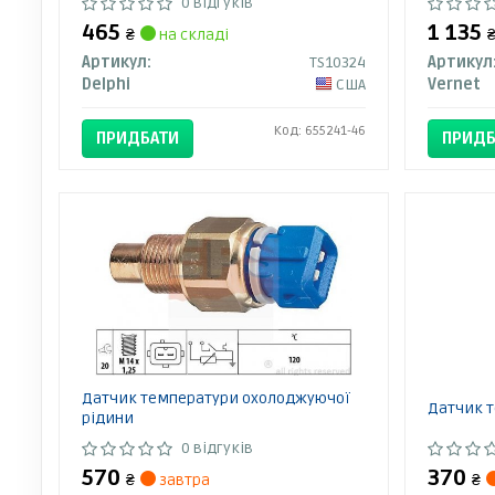
0 відгуків
465
1 135
₴
на складі
Артикул:
TS10324
Артикул
Delphi
США
Vernet
Код: 655241-46
ПРИДБАТИ
ПРИДБ
Датчик температури охолоджуючої
Датчик т
рідини
0 відгуків
570
370
₴
завтра
₴