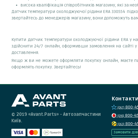
висока кваліфікація співробітників магазину, які за нео
Датчик температури охолоджуючої рідини ERA 330554 підходит
звертайтесь до менеджерів магазину, вони допоможуть в
Купити датчик температури охолоджуючої рідини ERA у на
здійснити 24/7 онлайн, оформивши замовлення на сайті у 
доставлення.
Якщо ж ви не можете оформляти покупку онлайн, маєте пи
оформлять покупку. Звертайтесь!
Контакт
800-4
(067)
© 2019 «Avant.Parts» - Автозапчастини
800-4
(095)
Київ.
800-4
(063)
Замовити дзв