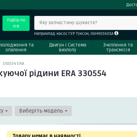
Доста
Підбір по
Яку запчастину шукаєте?
VIN
Наприклад: насос ГУР Туксон, 06H905601A
Охолодження та
Двигун і Система
Зчеплення та
опалення
вихлопу
трансмісія
330554 ERA
уючої рідини ERA 330554
ку
Виберіть модель
Товару немає в наявності
.