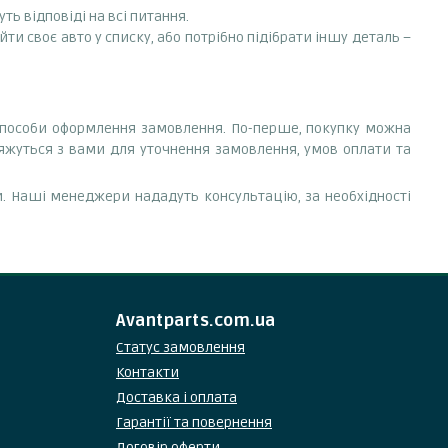
ть відповіді на всі питання.
ти своє авто у списку, або потрібно підібрати іншу деталь –
 способи оформлення замовлення. По-перше, покупку можна
'яжуться з вами для уточнення замовлення, умов оплати та
. Наші менеджери нададуть консультацію, за необхідності
Avantparts.com.ua
Статус замовлення
Контакти
Доставка і оплата
Гарантії та повернення
Договір оферти