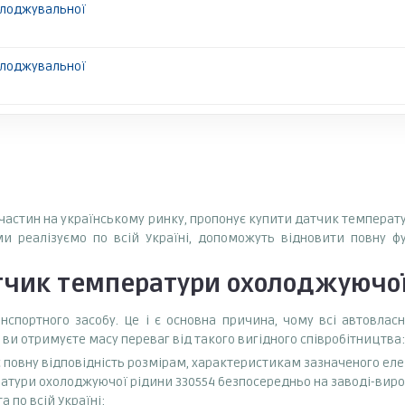
олоджувальної
олоджувальної
апчастин на українському ринку, пропонує купити датчик температу
ми реалізуємо по всій Україні, допоможуть відновити повну ф
чик температури охолоджуючої
спортного засобу. Це і є основна причина, чому всі автовла
 ви отримуєте масу переваг від такого вигідного співробітництва:
є повну відповідність розмірам, характеристикам зазначеного ел
атури охолоджуючої рідини 330554 безпосередньо на заводі-вироб
 по всій Україні;