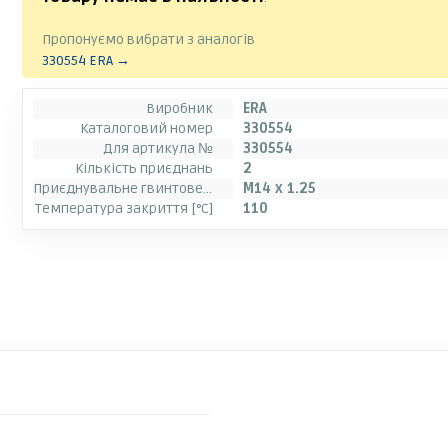
Пропонуємо вибрати з аналогів
330554 ERA →
Виробник
ERA
Каталоговий номер
330554
Для артикула №
330554
Кількість приєднань
2
Приєднувальне гвинтове різьблення
M14 x 1.25
Температура закриття [°C]
110