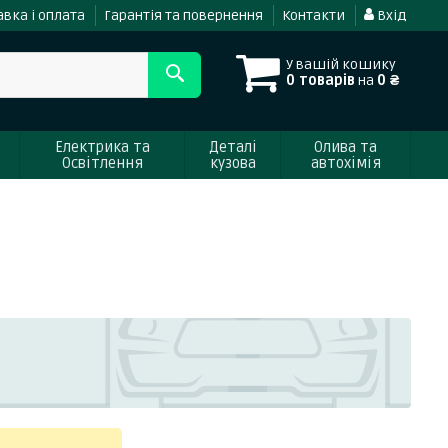
вка і оплата
Гарантія та повернення
Контакти
Вхід
У вашій кошику
0 товарів
на
0 ₴
Електрика та
Деталі
Олива та
Освітлення
кузова
автохімія