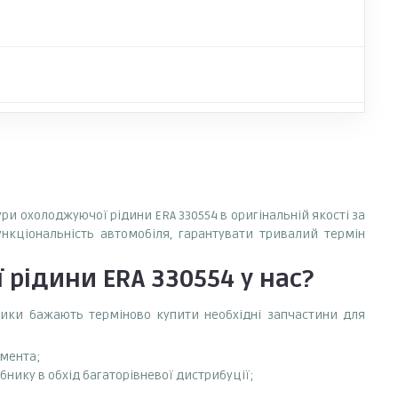
ри охолоджуючої рідини ERA 330554 в оригінальній якості за
ункціональність автомобіля, гарантувати тривалий термін
 рідини ERA 330554
у нас?
сники бажають терміново купити необхідні запчастини для
емента;
нику в обхід багаторівневої дистрибуції;