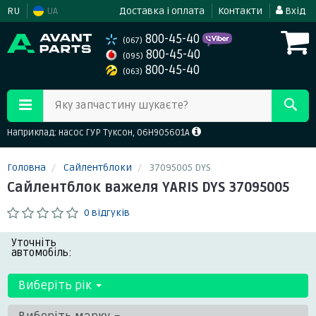
RU
UA
Доставка і оплата
Контакти
Вхід
800-45-40
(067)
800-45-40
(095)
800-45-40
(063)
Яку запчастину шукаєте?
Наприклад: насос ГУР Туксон, 06H905601A
Головна
Сайлентблоки
37095005 DYS
Сайлентблок важеля YARIS DYS 37095005
0 відгуків
Уточніть
автомобіль:
Виберіть рік