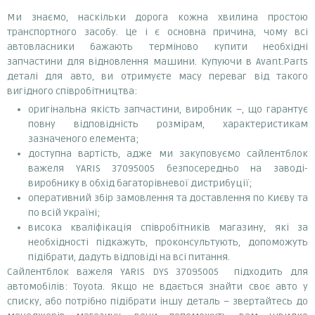
Ми знаємо, наскільки дорога кожна хвилина простою
транспортного засобу. Це і є основна причина, чому всі
автовласники бажають терміново купити необхідні
запчастини для відновлення машини. Купуючи в Avant.Parts
деталі для авто, ви отримуєте масу переваг від такого
вигідного співробітництва:
оригінальна якість запчастини, виробник –, що гарантує
повну відповідність розмірам, характеристикам
зазначеного елемента;
доступна вартість, адже ми закуповуємо сайлентблок
важеля YARIS 37095005 безпосередньо на заводі-
виробнику в обхід багаторівневої дистрибуції;
оперативний збір замовлення та доставлення по Києву та
по всій Україні;
висока кваліфікація співробітників магазину, які за
необхідності підкажуть, проконсультують, допоможуть
підібрати, дадуть відповіді на всі питання.
Сайлентблок важеля YARIS DYS 37095005 підходить для
автомобілів: Toyota. Якщо не вдається знайти своє авто у
списку, або потрібно підібрати іншу деталь – звертайтесь до