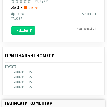
0 відгуків
330
₴
завтра
Артикул:
57-08561
TALOSA
Код: 834311-74
ПРИДБАТИ
ОРИГІНАЛЬНІ НОМЕРИ
TOYOTA:
POF4806859035
POF4806959055
POF4806959035
POF4806859055
НАПИСАТИ КОМЕНТАР