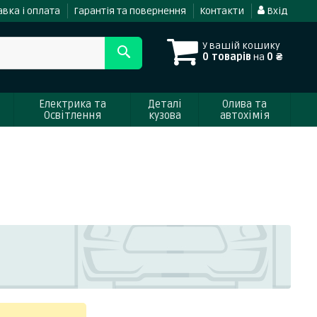
вка і оплата
Гарантія та повернення
Контакти
Вхід
У вашій кошику
0 товарів
на
0 ₴
Електрика та
Деталі
Олива та
Освітлення
кузова
автохімія