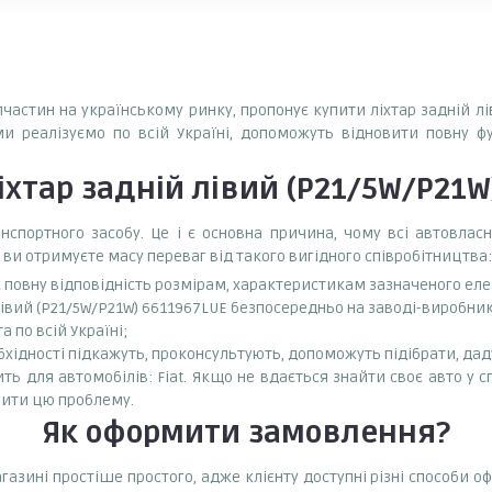
апчастин на українському ринку, пропонує купити ліхтар задній лі
ми реалізуємо по всій Україні, допоможуть відновити повну ф
іхтар задній лівий (P21/5W/P21W
спортного засобу. Це і є основна причина, чому всі автовла
 ви отримуєте масу переваг від такого вигідного співробітництва:
є повну відповідність розмірам, характеристикам зазначеного ел
лівий (P21/5W/P21W) 6611967LUE безпосередньо на заводі-виробнику
 по всій Україні;
бхідності підкажуть, проконсультують, допоможуть підібрати, даду
ть для автомобілів: Fiat. Якщо не вдається знайти своє авто у с
ити цю проблему.
Як оформити замовлення?
агазині простіше простого, адже клієнту доступні різні способи