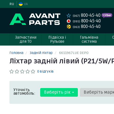
RU
UA
800-45-40
(067)
800-45-40
(095)
800-45-40
(063)
Запчастини
Підвіска і
Гальмівна
для ТО
Рульове
система
Головна
Задній ліхтар
6611967LUE DEPO
Ліхтар задній лівий (P21/5W/
0 відгуків
Уточніть
Виберіть рік
Виберіть мар
автомобіль: