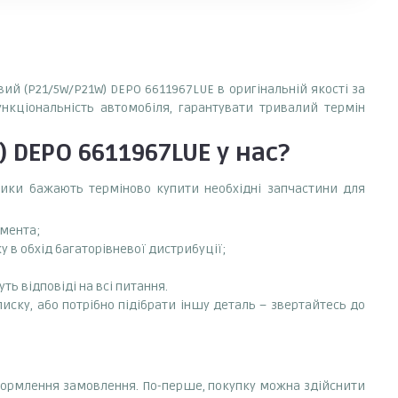
вий (P21/5W/P21W) DEPO 6611967LUE в оригінальній якості за
ункціональність автомобіля, гарантувати тривалий термін
) DEPO 6611967LUE
у нас?
сники бажають терміново купити необхідні запчастини для
емента;
 в обхід багаторівневої дистрибуції;
ть відповіді на всі питання.
писку, або потрібно підібрати іншу деталь – звертайтесь до
 оформлення замовлення. По-перше, покупку можна здійснити