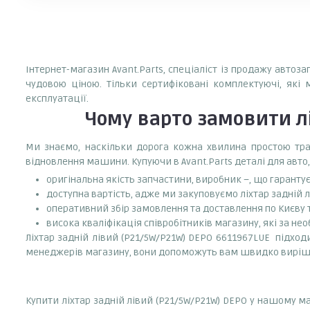
Інтернет-магазин Avant.Parts, спеціаліст із продажу автоз
чудовою ціною. Тільки сертифіковані комплектуючі, які 
експлуатації.
Чому варто замовити
л
Ми знаємо, наскільки дорога кожна хвилина простою тран
відновлення машини. Купуючи в Avant.Parts деталі для авто,
оригінальна якість запчастини, виробник –, що гаранту
доступна вартість, адже ми закуповуємо ліхтар задній 
оперативний збір замовлення та доставлення по Києву та
висока кваліфікація співробітників магазину, які за нео
Ліхтар задній лівий (P21/5W/P21W) DEPO 6611967LUE підходи
менеджерів магазину, вони допоможуть вам швидко виріш
Купити ліхтар задній лівий (P21/5W/P21W) DEPO у нашому м