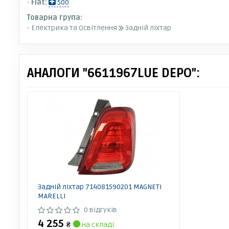
-
Fiat:
500
Товарна група:
- Електрика та Освітлення
Задній ліхтар
АНАЛОГИ "6611967LUE DEPO":
Задній ліхтар 714081590201 MAGNETI
MARELLI
0 відгуків
4 255
₴
на складі