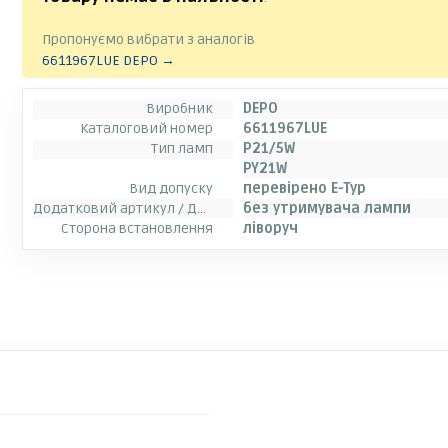
Пропонуємо вибрати з аналогів
6611967LUE DEPO →
Виробник
DEPO
Каталоговий номер
6611967LUE
Тип ламп
P21/5W
PY21W
Вид допуску
перевірено E-Typ
Додатковий артикул / Додаткова інформація
без утримувача лампи
Сторона встановлення
ліворуч