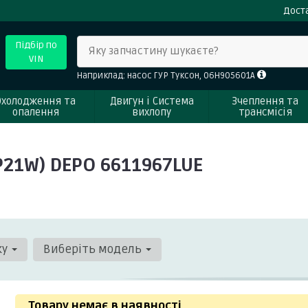
Доста
Підбір по
Яку запчастину шукаєте?
VIN
Наприклад: насос ГУР Туксон, 06H905601A
Охолодження та
Двигун і Система
Зчеплення та
опалення
вихлопу
трансмісія
P21W) DEPO 6611967LUE
ку
Виберіть модель
Товару немає в наявності
.