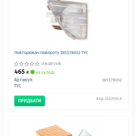
Повторювач повороту 185178052 TYC
0 відгуків
465
₴
на складі
Артикул:
185178052
TYC
Код: 1122750-6
ПРИДБАТИ