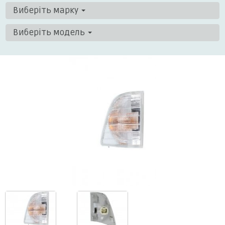
Виберіть марку
Виберіть модель