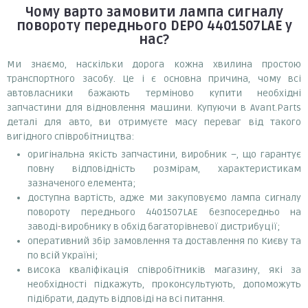
Чому варто замовити
лампа сигналу
повороту переднього DEPO 4401507LAE
у
нас?
Ми знаємо, наскільки дорога кожна хвилина простою
транспортного засобу. Це і є основна причина, чому всі
автовласники бажають терміново купити необхідні
запчастини для відновлення машини. Купуючи в Avant.Parts
деталі для авто, ви отримуєте масу переваг від такого
вигідного співробітництва:
оригінальна якість запчастини, виробник –, що гарантує
повну відповідність розмірам, характеристикам
зазначеного елемента;
доступна вартість, адже ми закуповуємо лампа сигналу
повороту переднього 4401507LAE безпосередньо на
заводі-виробнику в обхід багаторівневої дистрибуції;
оперативний збір замовлення та доставлення по Києву та
по всій Україні;
висока кваліфікація співробітників магазину, які за
необхідності підкажуть, проконсультують, допоможуть
підібрати, дадуть відповіді на всі питання.