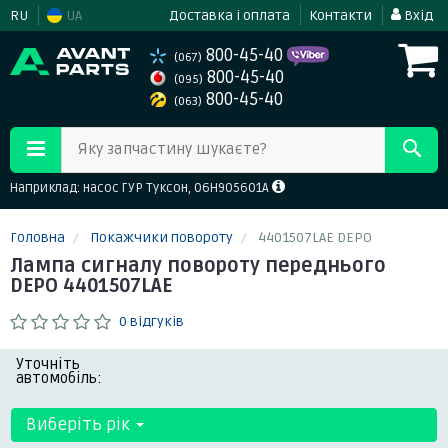
RU
UA
Доставка і оплата
Контакти
Вхід
800-45-40
(067)
800-45-40
(095)
800-45-40
(063)
Яку запчастину шукаєте?
Наприклад: насос ГУР Туксон, 06H905601A
Головна
Покажчики повороту
4401507LAE DEPO
Лампа сигналу повороту переднього
DEPO 4401507LAE
0 відгуків
Уточніть
автомобіль:
Виберіть рік