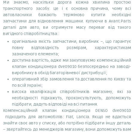
Ми знаємо, наскільки дорога кожна хвилина простою
транспортного засобу. Це і є основна причина, чому всі
автовласники бажають терміново купити необхідні
запчастини для відновлення машини. Купуючи в Avant.Parts
деталі для авто, ви отримуєте масу переваг від такого
вигідного співробітництва:
оригінальна якість запчастини, виробник –, що гарантує
повну відповідність розмірам, характеристикам
зазначеного елемента;
доступна вартість, адже ми закуповуємо компенсаційний
клапан кондиціонера dve09010 безпосередньо на заводі-
виробнику в обхід багаторівневої дистрибуції;
оперативний збір замовлення та доставлення по Києву та
по всій Україні;
висока кваліфікація співробітників магазину, які за
необхідності підкажуть, проконсультують, допоможуть
підібрати, дадуть відповіді на всі питання.
Компенсаційний клапан кондиціонера DENSO dve09010
підходить для автомобілів: Fiat, Lancia. Якщо не вдається
знайти своє авто у списку, або потрібно підібрати іншу деталь
– звертайтесь до менеджерів магазину, вони допоможуть вам