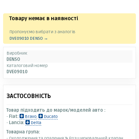
Товару немає в наявності
.
Пропонуємо вибрати з аналогів
DVE09010 DENSO →
Виробник
DENSO
Каталоговий номер
DVE09010
ЗАСТОСОВНІСТЬ
Товар підходить до марок/моделей авто :
-
Fiat:
Bravo
,
Ducato
-
Lancia:
Delta
Товарна група:
- Охолодження та опалення
Розширювальний клапан