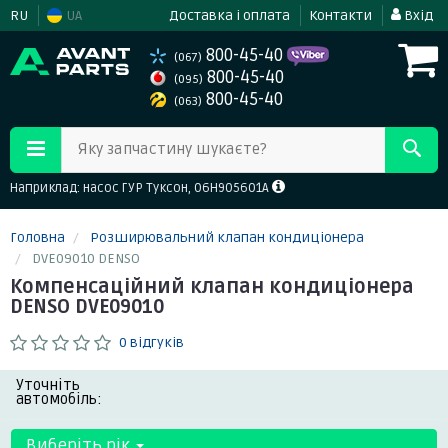
RU
UA
Доставка і оплата
Контакти
Вхід
800-45-40
(067)
800-45-40
(095)
800-45-40
(063)
Яку запчастину шукаєте?
Наприклад: насос ГУР Туксон, 06H905601A
Головна
Розширювальний клапан кондиціонера
DVE09010 DENSO
Компенсаційний клапан кондиціонера
DENSO DVE09010
0 відгуків
Уточніть
автомобіль:
Виберіть рік