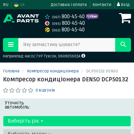
RU
UA
Доставка і оплата
Контакти
Вхід
800-45-40
(067)
800-45-40
(095)
800-45-40
(063)
Яку запчастину шукаєте?
Наприклад: насос ГУР Туксон, 06H905601A
Головна
Компресор кондиціонера
DCP50132 DENSO
Компресор кондиціонера DENSO DCP50132
0 відгуків
Уточніть
автомобіль:
Виберіть рік