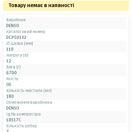
Товару немає в наявності
.
Виробник
DENSO
Каталоговий номер
DCP50132
∅ шківа [мм]
110
Напруга [В]
12
Вага [г]
6700
Якість
OE
Кількість мастила [мл]
180
Обмеження виробника
DENSO
Ід.№ компресора
10S17C
Кількість ребер
7