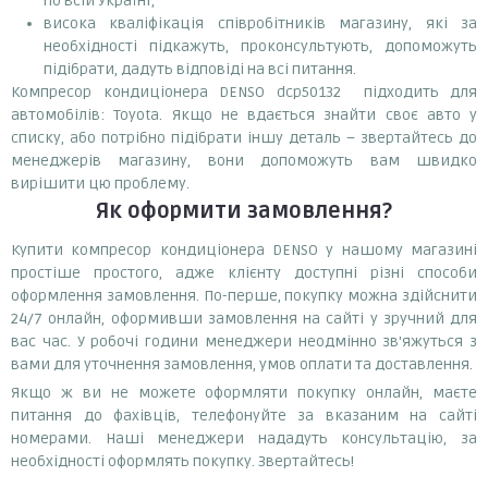
по всій Україні;
висока кваліфікація співробітників магазину, які за
необхідності підкажуть, проконсультують, допоможуть
підібрати, дадуть відповіді на всі питання.
Компресор кондиціонера DENSO dcp50132 підходить для
автомобілів: Toyota. Якщо не вдається знайти своє авто у
списку, або потрібно підібрати іншу деталь – звертайтесь до
менеджерів магазину, вони допоможуть вам швидко
вирішити цю проблему.
Як оформити замовлення?
Купити компресор кондиціонера DENSO у нашому магазині
простіше простого, адже клієнту доступні різні способи
оформлення замовлення. По-перше, покупку можна здійснити
24/7 онлайн, оформивши замовлення на сайті у зручний для
вас час. У робочі години менеджери неодмінно зв'яжуться з
вами для уточнення замовлення, умов оплати та доставлення.
Якщо ж ви не можете оформляти покупку онлайн, маєте
питання до фахівців, телефонуйте за вказаним на сайті
номерами. Наші менеджери нададуть консультацію, за
необхідності оформлять покупку. Звертайтесь!