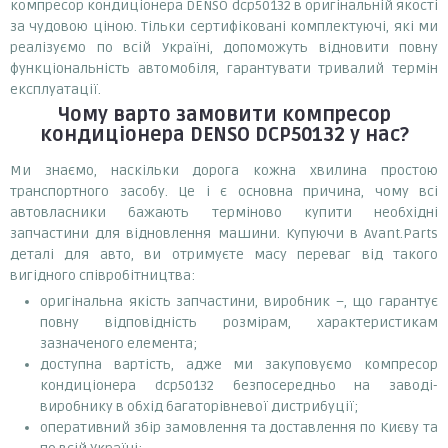
компресор кондиціонера DENSO dcp50132 в оригінальній якості
за чудовою ціною. Тільки сертифіковані комплектуючі, які ми
реалізуємо по всій Україні, допоможуть відновити повну
функціональність автомобіля, гарантувати тривалий термін
експлуатації.
Чому варто замовити
компресор
кондиціонера DENSO DCP50132
у нас?
Ми знаємо, наскільки дорога кожна хвилина простою
транспортного засобу. Це і є основна причина, чому всі
автовласники бажають терміново купити необхідні
запчастини для відновлення машини. Купуючи в Avant.Parts
деталі для авто, ви отримуєте масу переваг від такого
вигідного співробітництва:
оригінальна якість запчастини, виробник –, що гарантує
повну відповідність розмірам, характеристикам
зазначеного елемента;
доступна вартість, адже ми закуповуємо компресор
кондиціонера dcp50132 безпосередньо на заводі-
виробнику в обхід багаторівневої дистрибуції;
оперативний збір замовлення та доставлення по Києву та