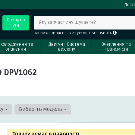
Доста
Підбір по
Яку запчастину шукаєте?
VIN
Наприклад: насос ГУР Туксон, 06H905601A
Охолодження та
Двигун і Система
Зчеплення та
опалення
вихлопу
трансмісія
O DPV1062
ку
Виберіть модель
Товару немає в наявності
.