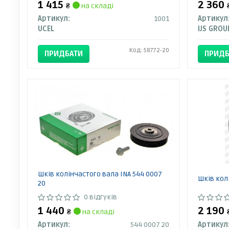
1 415
2 360
₴
на складі
Артикул:
1001
Артикул
UCEL
IJS GROU
Код: 58772-20
ПРИДБАТИ
ПРИДБ
Шків колінчастого вала INA 544 0007
Шків кол
20
0 відгуків
1 440
2 190
₴
на складі
Артикул:
544 0007 20
Артикул