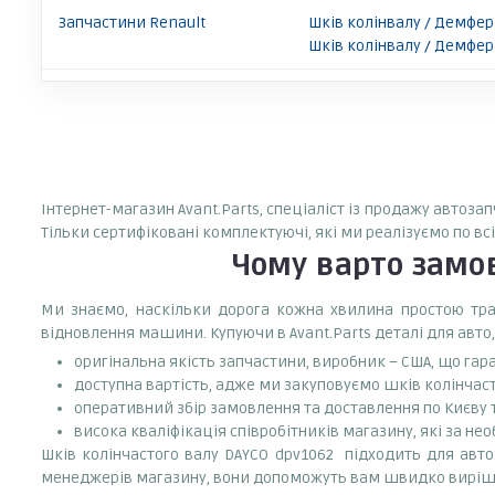
Запчастини Renault
Шків колінвалу / Демфер 
Шків колінвалу / Демфер 
Інтернет-магазин Avant.Parts, спеціаліст із продажу автоза
Тільки сертифіковані комплектуючі, які ми реалізуємо по вс
Чому варто зам
Ми знаємо, наскільки дорога кожна хвилина простою тран
відновлення машини. Купуючи в Avant.Parts деталі для авто,
оригінальна якість запчастини, виробник – США, що гар
доступна вартість, адже ми закуповуємо шків колінчаст
оперативний збір замовлення та доставлення по Києву та
висока кваліфікація співробітників магазину, які за нео
Шків колінчастого валу DAYCO dpv1062 підходить для автом
менеджерів магазину, вони допоможуть вам швидко виріш