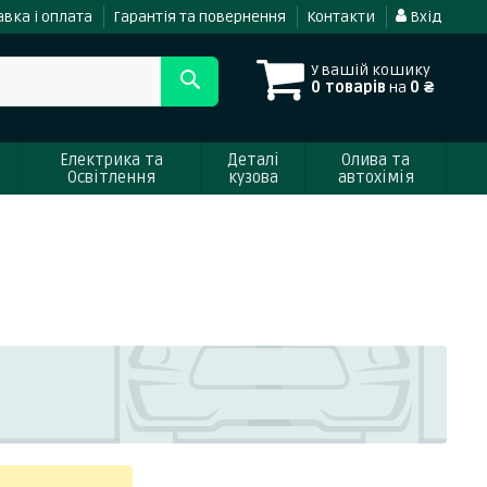
вка і оплата
Гарантія та повернення
Контакти
Вхід
У вашій кошику
0 товарів
на
0 ₴
Електрика та
Деталі
Олива та
Освітлення
кузова
автохімія