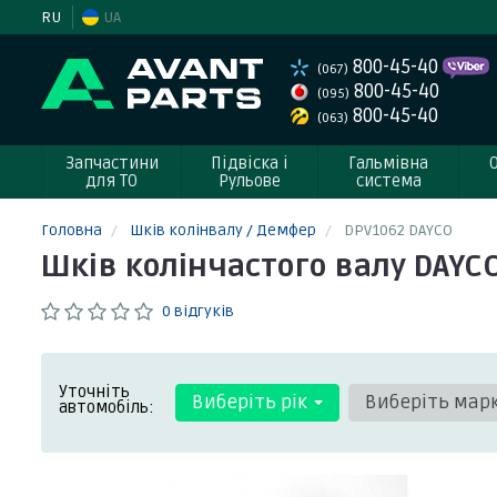
RU
UA
800-45-40
(067)
800-45-40
(095)
800-45-40
(063)
Запчастини
Підвіска і
Гальмівна
для ТО
Рульове
система
Головна
Шків колінвалу / Демфер
DPV1062 DAYCO
Шків колінчастого валу DAYC
0 відгуків
Уточніть
Виберіть рік
Виберіть мар
автомобіль: