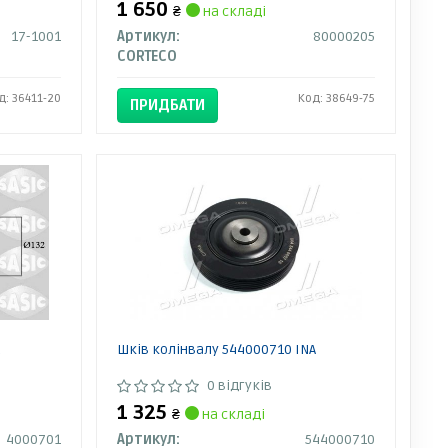
1 650
₴
на складі
17-1001
Артикул:
80000205
CORTECO
д: 36411-20
Код: 38649-75
ПРИДБАТИ
C
Шків колінвалу 544000710 INA
0 відгуків
1 325
₴
на складі
4000701
Артикул:
544000710