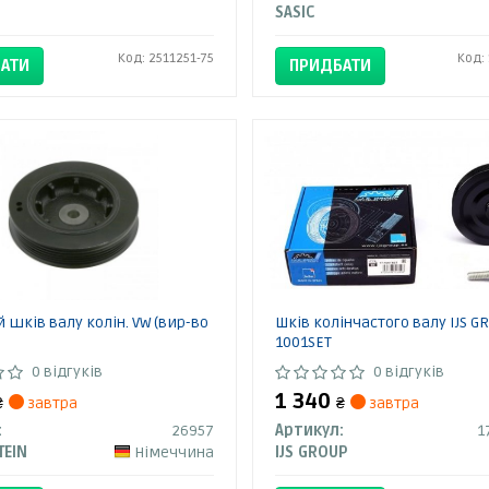
SASIC
Код: 2511251-75
Код:
АТИ
ПРИДБАТИ
 шків валу колін. VW (вир-во
Шків колінчастого валу IJS G
1001SET
0 відгуків
0 відгуків
1 340
₴
завтра
₴
завтра
:
26957
Артикул:
1
TEIN
Німеччина
IJS GROUP