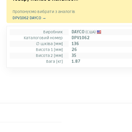
Пропонуємо вибрати з аналогів
DPV1062 DAYCO →
Виробник
DAYCO
(США)
Каталоговий номер
DPV1062
∅ шківа [мм]
136
Висота 1 [мм]
26
Висота 2 [мм]
35
Вага [кг]
1.87