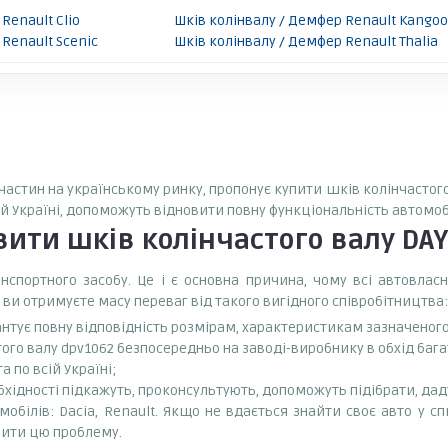
Renault Clio
Шків колінвалу / Демфер Renault Kangoo
Renault Scenic
Шків колінвалу / Демфер Renault Thalia
пчастин на українському ринку, пропонує купити шків колінчастого
ій Україні, допоможуть відновити повну функціональність автомоб
овити
шків колінчастого валу DA
спортного засобу. Це і є основна причина, чому всі автовла
 ви отримуєте масу переваг від такого вигідного співробітництва:
антує повну відповідність розмірам, характеристикам зазначеног
ого валу dpv1062 безпосередньо на заводі-виробнику в обхід бага
 по всій Україні;
бхідності підкажуть, проконсультують, допоможуть підібрати, даду
обілів: Dacia, Renault. Якщо не вдається знайти своє авто у сп
ити цю проблему.