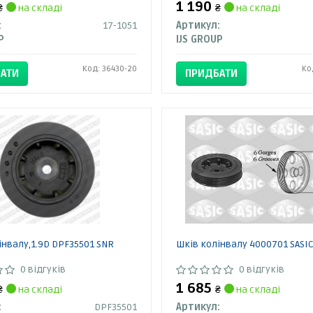
1 190
₴
на складі
₴
на складі
:
17-1051
Артикул:
P
IJS GROUP
Код: 36430-20
Ко
АТИ
ПРИДБАТИ
інвалу,1.9D DPF35501 SNR
Шків колінвалу 4000701 SASI
0 відгуків
0 відгуків
1 685
₴
на складі
₴
на складі
:
DPF35501
Артикул: