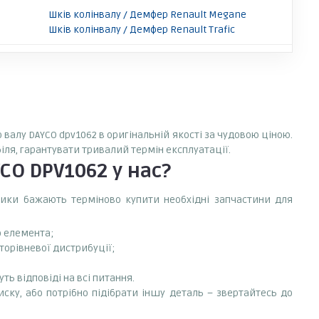
Шків колінвалу / Демфер Renault Megane
Шків колінвалу / Демфер Renault Trafic
 валу DAYCO dpv1062 в оригінальній якості за чудовою ціною.
іля, гарантувати тривалий термін експлуатації.
YCO DPV1062
у нас?
сники бажають терміново купити необхідні запчастини для
о елемента;
торівневої дистрибуції;
ть відповіді на всі питання.
иску, або потрібно підібрати іншу деталь – звертайтесь до