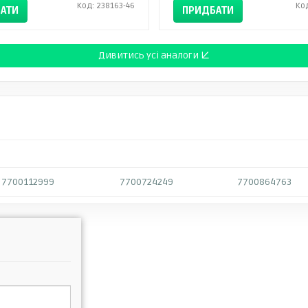
Код: 238163-46
Ко
АТИ
ПРИДБАТИ
Дивитись усі аналоги ↓
7700112999
7700724249
7700864763