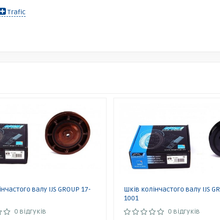
Trafic
інчастого валу IJS GROUP 17-
Шків колінчастого валу IJS G
1001
0 відгуків
0 відгуків