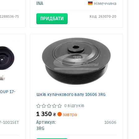
INA
Німеччина
 1288536-75
Код: 263070-20
ПРИДБАТИ
ROUP 17-
Шків кулачкового валу 10606 3RG
0 відгуків
1 350
₴
завтра
7-1001SET
Артикул:
10606
3RG