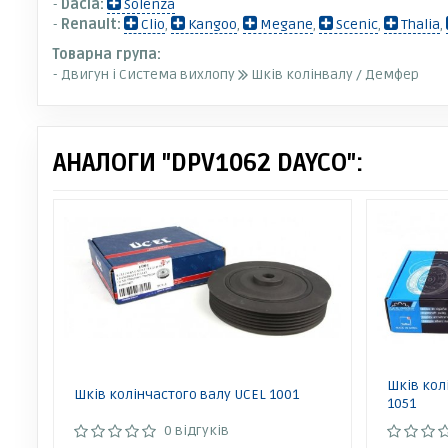
-
Dacia:
Solenza
-
Renault:
Clio
,
Kangoo
,
Megane
,
Scenic
,
Thalia
,
Товарна група:
- Двигун і Система вихлопу
Шків колінвалу / Демфер
АНАЛОГИ "DPV1062 DAYCO":
Шків кол
Шків колінчастого валу UCEL 1001
1051
0 відгуків