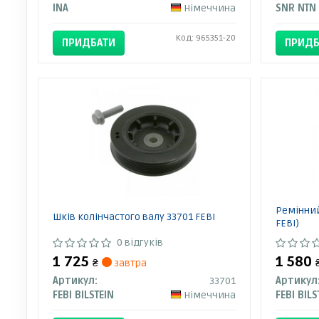
INA
Німеччина
SNR NTN
Код: 965351-20
ПРИДБАТИ
ПРИДБ
Ремінний
Шків колінчастого валу 33701 FEBI
FEBI)
0 відгуків
1 725
1 580
₴
завтра
Артикул:
33701
Артикул
FEBI BILSTEIN
Німеччина
FEBI BILS