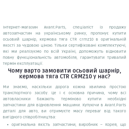
Інтернет-магазин Avant.Parts, спеціаліст із продажу
автозапчастин на українському ринку, пропонує купити
осьовий шарнір, кермова тяга CTR crmz10 в оригінальній
якості за чудовою ціною. Тільки сертифіковані комплектуючі,
які ми реалізуємо по всій Україні, допоможуть відновити
повну функціональність автомобіля, гарантувати тривалий
термін експлуатації.
Чому варто замовити
осьовий шарнір,
кермова тяга CTR CRMZ10
у нас?
Ми знаємо, наскільки дорога кожна хвилина простою
транспортного засобу. Це і є основна причина, чому всі
автовласники бажають терміново купити необхідні
запчастини для відновлення машини. Купуючи в Avant.Parts
деталі для авто, ви отримуєте масу переваг від такого
вигідного співробітництва:
оригінальна якість запчастини, виробник – Корея, що