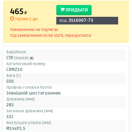
465
ПРИДБАТИ
₴
термін 2 дн.
Код:
3116007-73
Поверненню не підлягає
Під замовлення після 100% передоплати
Виробник
CTR
(Корея)
Каталоговий номер
CRMZ10
Вага [г]
500
Профіль головки болта
Зовнішній шестигранник
Довжина [мм]
285
Загальна довжина [мм]
321
Внутрішнє різьба [мм]
M14xP1.5