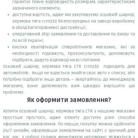
гарантує повну відповідність розмірам, характеристикам
зазначеного елемента;
доступна вартість, адже ми закуповуємо осьовий шарнір,
кермова тяга crmz10 безпосередньо на заводі-виробнику
в обхід багаторівневої дистрибуції;
оперативний збір замовлення та доставлення по Києву та
по всій Україні;
висока кваліфікація співробітників магазину, які за
необхідності підкажуть, проконсультують, допоможуть
підібрати, дадуть відповіді на всі питання.
Осьовий шарнір, кермова тяга CTR crmz10 підходить для
автомобілів:. Якщо не вдається знайти своє авто у списку, або
потрібно підібрати іншу деталь – звертайтесь до менеджерів
магазину, вони допоможуть вам швидко вирішити цю
проблему.
Як оформити замовлення?
Купити осьовий шарнір, кермова тяга CTR у нашому магазині
простіше простого, адже клієнту доступні різні способи
оформлення замовлення. По-перше, покупку можна здійснити
24/7 онлайн, оформивши замовлення на сайті у зручний для
вас час. У робочі години менеджери неодмінно зв'яжуться з