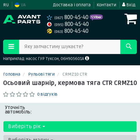
RU
UA
Доставка і оплата
Контакти
Вхід
800-45-40
(067)
800-45-40
(095)
800-45-40
(063)
Яку запчастину шукаєте?
Наприклад: насос ГУР Туксон, 06H905601A
Головна
Рульові тяги
CRMZ10 CTR
Осьовий шарнір, кермова тяга CTR CRMZ10
0 відгуків
Уточніть
автомобіль:
Виберіть рік