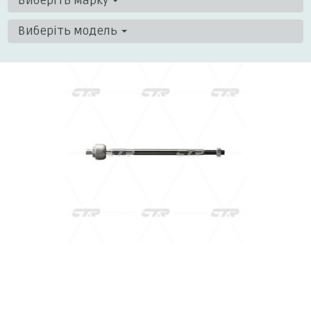
Виберіть марку
Виберіть модель