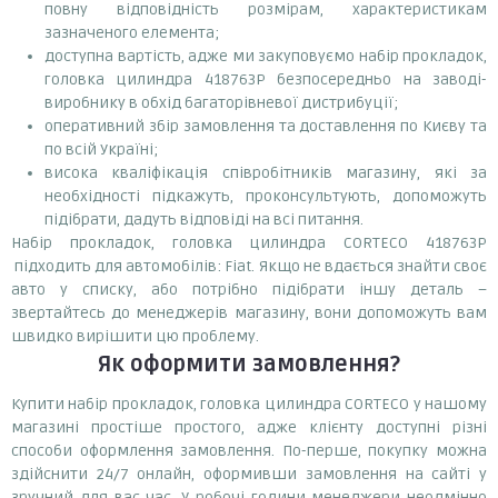
повну відповідність розмірам, характеристикам
зазначеного елемента;
доступна вартість, адже ми закуповуємо набір прокладок,
головка цилиндра 418763P безпосередньо на заводі-
виробнику в обхід багаторівневої дистрибуції;
оперативний збір замовлення та доставлення по Києву та
по всій Україні;
висока кваліфікація співробітників магазину, які за
необхідності підкажуть, проконсультують, допоможуть
підібрати, дадуть відповіді на всі питання.
Набір прокладок, головка цилиндра CORTECO 418763P
підходить для автомобілів: Fiat. Якщо не вдається знайти своє
авто у списку, або потрібно підібрати іншу деталь –
звертайтесь до менеджерів магазину, вони допоможуть вам
швидко вирішити цю проблему.
Як оформити замовлення?
Купити набір прокладок, головка цилиндра CORTECO у нашому
магазині простіше простого, адже клієнту доступні різні
способи оформлення замовлення. По-перше, покупку можна
здійснити 24/7 онлайн, оформивши замовлення на сайті у
зручний для вас час. У робочі години менеджери неодмінно