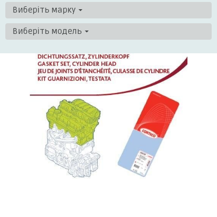
Виберіть марку
Виберіть модель