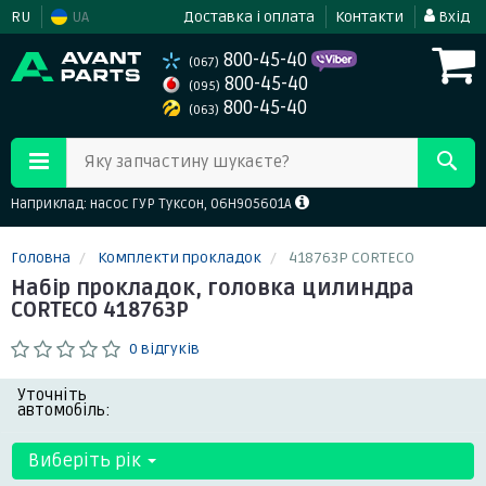
RU
UA
Доставка і оплата
Контакти
Вхід
800-45-40
(067)
800-45-40
(095)
800-45-40
(063)
Яку запчастину шукаєте?
Наприклад: насос ГУР Туксон, 06H905601A
Головна
Комплекти прокладок
418763P CORTECO
Набір прокладок, головка цилиндра
CORTECO 418763P
0 відгуків
Уточніть
автомобіль:
Виберіть рік