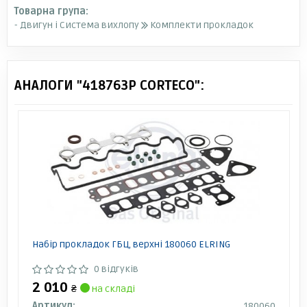
Товарна група:
- Двигун і Система вихлопу
Комплекти прокладок
АНАЛОГИ "418763P CORTECO":
Набір прокладок ГБЦ, верхні 180060 ELRING
0 відгуків
2 010
₴
на складі
Артикул:
180060