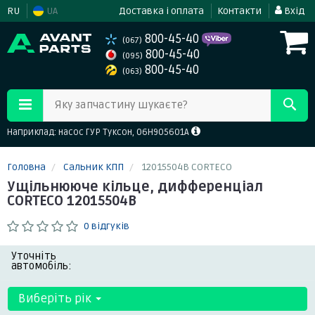
RU
UA
Доставка і оплата
Контакти
Вхід
800-45-40
(067)
800-45-40
(095)
800-45-40
(063)
Яку запчастину шукаєте?
Наприклад: насос ГУР Туксон, 06H905601A
Головна
Сальник КПП
12015504B CORTECO
Ущільнююче кільце, дифференціал
CORTECO 12015504B
0 відгуків
Уточніть
автомобіль:
Виберіть рік