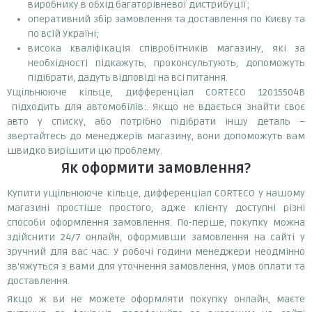
виробнику в обхід багаторівневої дистрибуції;
оперативний збір замовлення та доставлення по Києву та
по всій Україні;
висока кваліфікація співробітників магазину, які за
необхідності підкажуть, проконсультують, допоможуть
підібрати, дадуть відповіді на всі питання.
Ущільнююче кільце, дифференціал CORTECO 12015504B
підходить для автомобілів:. Якщо не вдається знайти своє
авто у списку, або потрібно підібрати іншу деталь –
звертайтесь до менеджерів магазину, вони допоможуть вам
швидко вирішити цю проблему.
Як оформити замовлення?
Купити ущільнююче кільце, дифференціал CORTECO у нашому
магазині простіше простого, адже клієнту доступні різні
способи оформлення замовлення. По-перше, покупку можна
здійснити 24/7 онлайн, оформивши замовлення на сайті у
зручний для вас час. У робочі години менеджери неодмінно
зв'яжуться з вами для уточнення замовлення, умов оплати та
доставлення.
Якщо ж ви не можете оформляти покупку онлайн, маєте