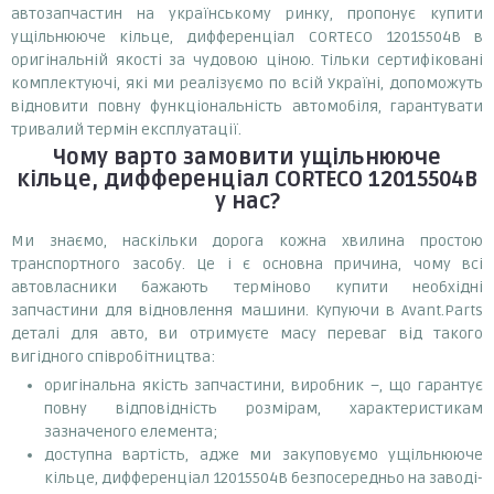
автозапчастин на українському ринку, пропонує купити
ущільнююче кільце, дифференціал CORTECO 12015504B в
оригінальній якості за чудовою ціною. Тільки сертифіковані
комплектуючі, які ми реалізуємо по всій Україні, допоможуть
відновити повну функціональність автомобіля, гарантувати
тривалий термін експлуатації.
Чому варто замовити
ущільнююче
кільце, дифференціал CORTECO 12015504B
у нас?
Ми знаємо, наскільки дорога кожна хвилина простою
транспортного засобу. Це і є основна причина, чому всі
автовласники бажають терміново купити необхідні
запчастини для відновлення машини. Купуючи в Avant.Parts
деталі для авто, ви отримуєте масу переваг від такого
вигідного співробітництва:
оригінальна якість запчастини, виробник –, що гарантує
повну відповідність розмірам, характеристикам
зазначеного елемента;
доступна вартість, адже ми закуповуємо ущільнююче
кільце, дифференціал 12015504B безпосередньо на заводі-