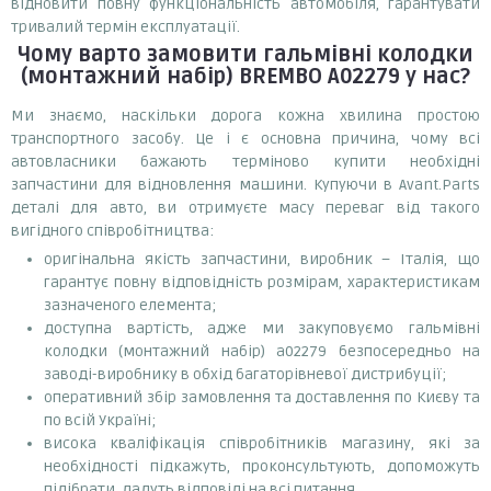
відновити повну функціональність автомобіля, гарантувати
тривалий термін експлуатації.
Чому варто замовити
гальмівні колодки
(монтажний набір) BREMBO A02279
у нас?
Ми знаємо, наскільки дорога кожна хвилина простою
транспортного засобу. Це і є основна причина, чому всі
автовласники бажають терміново купити необхідні
запчастини для відновлення машини. Купуючи в Avant.Parts
деталі для авто, ви отримуєте масу переваг від такого
вигідного співробітництва:
оригінальна якість запчастини, виробник – Італія, що
гарантує повну відповідність розмірам, характеристикам
зазначеного елемента;
доступна вартість, адже ми закуповуємо гальмівні
колодки (монтажний набір) a02279 безпосередньо на
заводі-виробнику в обхід багаторівневої дистрибуції;
оперативний збір замовлення та доставлення по Києву та
по всій Україні;
висока кваліфікація співробітників магазину, які за
необхідності підкажуть, проконсультують, допоможуть
підібрати, дадуть відповіді на всі питання.