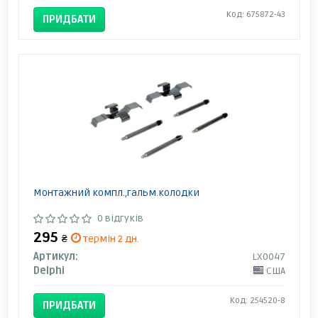
Код: 675872-43
ПРИДБАТИ
Монтажний компл.,гальм.колодки
0 відгуків
295
₴
термін 2 дн.
Артикул:
LX0047
Delphi
США
Код: 254520-8
ПРИДБАТИ