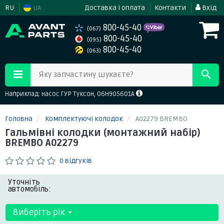
RU
UA
Доставка і оплата
Контакти
Вхід
800-45-40
(067)
800-45-40
(095)
800-45-40
(063)
Яку запчастину шукаєте?
Наприклад: насос ГУР Туксон, 06H905601A
Головна
Комплектуючі колодок
A02279 BREMBO
Гальмівні колодки (монтажний набір)
BREMBO A02279
0 відгуків
Уточніть
автомобіль:
Виберіть рік