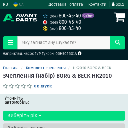
RU
UA
Доставка і оплата
Контакти
Вхід
800-45-40
(067)
800-45-40
(095)
800-45-40
(063)
Яку запчастину шукаєте?
Наприклад: насос ГУР Туксон, 06H905601A
Головна
Комплект зчеплення
HK2010 BORG & BECK
Зчеплення (набір) BORG & BECK HK2010
0 відгуків
Уточніть
автомобіль:
Виберіть рік