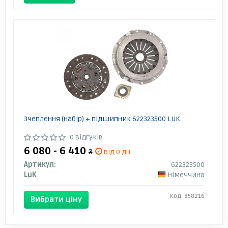
Зчеплення (набір) + підшипник 622323500 LUK
0 відгуків
6 080 - 6 410
₴
від 0 дн.
Артикул:
622323500
LuK
Німеччина
Код: 858216
Вибрати ціну