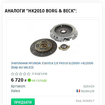
АНАЛОГИ "HK2010 BORG & BECK":
Зчеплення HYUNDAI Elantra 1.8 Petrol 6/2000->8/2006
(Вир-во VALEO)
0 відгуків
6 720
₴
на складі
Артикул:
826419
Valeo
Франція
Код: 192681-7
ПРИДБАТИ