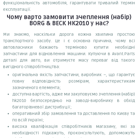
функціональність автомобіля, гарантувати тривалий термін
експлуатації.
Чому варто замовити
зчеплення (набір)
BORG & BECK HK2010
у нас?
Ми знаємо, наскільки дорога кожна хвилина простою
транспортного засобу. Це і є основна причина, чому всі
автовласники бажають терміново купити необхідні
запчастини для відновлення машини. Купуючи в Avant.Parts
деталі для авто, ви отримуєте масу переваг від такого
вигідного співробітництва:
оригінальна якість запчастини, виробник –, що гарантує
повну відповідність розмірам, характеристикам
зазначеного елемента;
доступна вартість, адже ми закуповуємо зчеплення (набір)
hk2010 безпосередньо на заводі-виробнику в обхід
багаторівневої дистрибуції;
оперативний збір замовлення та доставлення по Києву та
по всій Україні;
висока кваліфікація співробітників магазину, які за
необхідності підкажуть, проконсультують, допоможуть