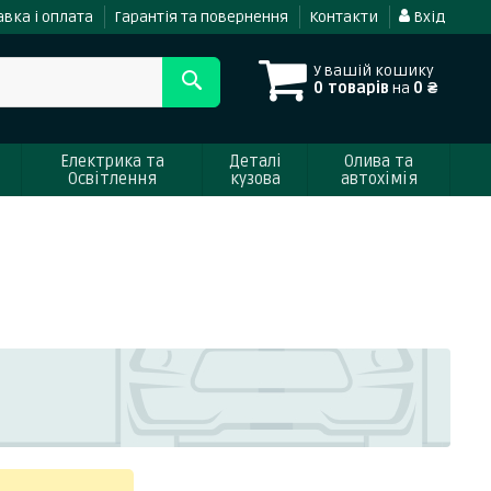
вка і оплата
Гарантія та повернення
Контакти
Вхід
У вашій кошику
0 товарів
на
0 ₴
Електрика та
Деталі
Олива та
Освітлення
кузова
автохімія