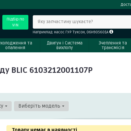
Доста
Підбір по
Яку запчастину шукаєте?
VIN
Наприклад: насос ГУР Туксон, 06H905601A
Охолодження та
Двигун і Система
Зчеплення та
опалення
вихлопу
трансмісія
ду BLIC 6103212001107P
ку
Виберіть модель
Товару немає в наявності
.