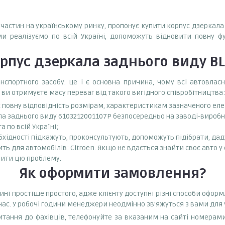
апчастин на українському ринку, пропонує купити корпус дзеркала 
ми реалізуємо по всій Україні, допоможуть відновити повну ф
рпус дзеркала заднього виду BL
спортного засобу. Це і є основна причина, чому всі автовла
 ви отримуєте масу переваг від такого вигідного співробітництва:
є повну відповідність розмірам, характеристикам зазначеного ел
а заднього виду 6103212001107P безпосередньо на заводі-виробни
 по всій Україні;
бхідності підкажуть, проконсультують, допоможуть підібрати, даду
ь для автомобілів: Citroen. Якщо не вдається знайти своє авто у 
ити цю проблему.
Як оформити замовлення?
ині простіше простого, адже клієнту доступні різні способи офор
час. У робочі години менеджери неодмінно зв'яжуться з вами для
тання до фахівців, телефонуйте за вказаним на сайті номерами