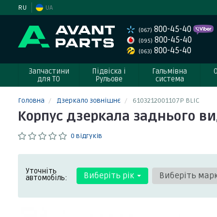
RU
UA
800-45-40
(067)
800-45-40
(095)
800-45-40
(063)
Запчастини
Підвіска і
Гальмівна
для ТО
Рульове
система
Головна
Дзеркало зовнішнє
6103212001107P BLIC
Корпус дзеркала заднього ви
0 відгуків
Уточніть
Виберіть рік
Виберіть мар
автомобіль: