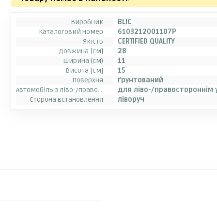
Виробник
BLIC
Каталоговий номер
6103212001107P
Якість
CERTIFIED QUALITY
Довжина [см]
28
Ширина (см)
11
Висота [см]
15
Поверхня
ґрунтований
Автомобіль з ліво-/правостороннім розташуванням керма
для ліво-/правостороннім 
Сторона встановлення
ліворуч