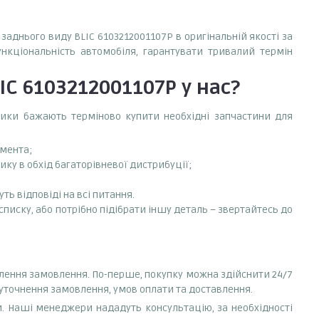
заднього виду BLIC 6103212001107P в оригінальній якості за
ункціональність автомобіля, гарантувати тривалий термін
IC 6103212001107P
у нас?
сники бажають терміново купити необхідні запчастини для
емента;
ку в обхід багаторівневої дистрибуції;
ть відповіді на всі питання.
списку, або потрібно підібрати іншу деталь – звертайтесь до
млення замовлення. По-перше, покупку можна здійснити 24/7
 уточнення замовлення, умов оплати та доставлення.
. Наші менеджери нададуть консультацію, за необхідності