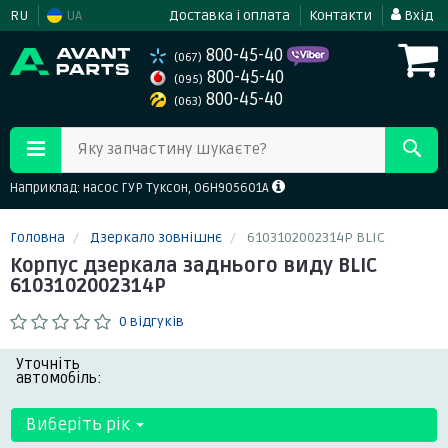
RU
UA
Доставка і оплата
Контакти
Вхід
800-45-40
(067)
800-45-40
(095)
800-45-40
(063)
Яку запчастину шукаєте?
Наприклад: насос ГУР Туксон, 06H905601A
Головна
Дзеркало зовнішнє
6103102002314P BLIC
Корпус дзеркала заднього виду BLIC
6103102002314P
0 відгуків
Уточніть
автомобіль:
Виберіть рік