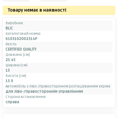
Товару немає в наявності
.
Виробник
BLIC
Каталоговий номер
6103102002314P
Якість
CERTIFIED QUALITY
Довжина [см]
25.45
Ширина (см)
13
Висота [см]
13.9
Автомобіль з ліво-/правостороннім розташуванням керма
для ліво-/правостороннім управлінням
Сторона встановлення
справа