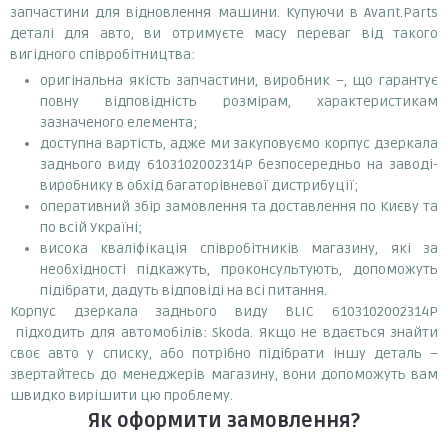
запчастини для відновлення машини. Купуючи в Avant.Parts
деталі для авто, ви отримуєте масу переваг від такого
вигідного співробітництва:
оригінальна якість запчастини, виробник –, що гарантує
повну відповідність розмірам, характеристикам
зазначеного елемента;
доступна вартість, адже ми закуповуємо корпус дзеркала
заднього виду 6103102002314P безпосередньо на заводі-
виробнику в обхід багаторівневої дистрибуції;
оперативний збір замовлення та доставлення по Києву та
по всій Україні;
висока кваліфікація співробітників магазину, які за
необхідності підкажуть, проконсультують, допоможуть
підібрати, дадуть відповіді на всі питання.
Корпус дзеркала заднього виду BLIC 6103102002314P
підходить для автомобілів: Skoda. Якщо не вдається знайти
своє авто у списку, або потрібно підібрати іншу деталь –
звертайтесь до менеджерів магазину, вони допоможуть вам
швидко вирішити цю проблему.
Як оформити замовлення?