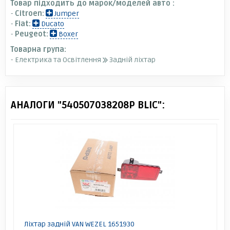
Товар підходить до марок/моделей авто :
-
Citroen:
Jumper
-
Fiat:
Ducato
-
Peugeot:
Boxer
Товарна група:
- Електрика та Освітлення
Задній ліхтар
АНАЛОГИ "540507038208P BLIC":
Ліхтар задній VAN WEZEL 1651930