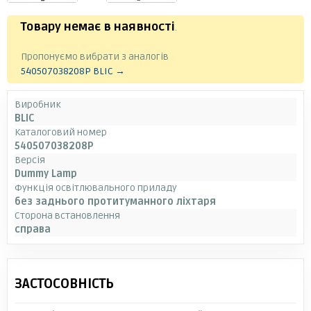
Товару немає в наявності
.
Пропонуємо вибрати з аналогів
540507038208P BLIC →
Виробник
BLIC
Каталоговий номер
540507038208P
Версія
Dummy Lamp
Функція освітлювального приладу
без заднього протитуманного ліхтаря
Сторона встановлення
справа
ЗАСТОСОВНІСТЬ