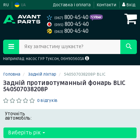
RU
UA
Доставка і оплата
Контакти
Вхід
800-45-40
(067)
800-45-40
(095)
800-45-40
(063)
Яку запчастину шукаєте?
Наприклад: насос ГУР Туксон, 06H905601A
Головна
Задній ліхтар
540507038208P BLIC
Задній противотуманный фонарь BLIC
540507038208P
0 відгуків
Уточніть
автомобіль:
Виберіть рік