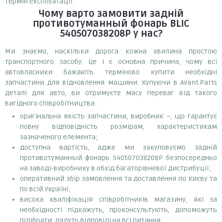
термін експлуатації.
Чому варто замовити
задній
противотуманный фонарь BLIC
540507038208P
у нас?
Ми знаємо, наскільки дорога кожна хвилина простою
транспортного засобу. Це і є основна причина, чому всі
автовласники бажають терміново купити необхідні
запчастини для відновлення машини. Купуючи в Avant.Parts
деталі для авто, ви отримуєте масу переваг від такого
вигідного співробітництва:
оригінальна якість запчастини, виробник –, що гарантує
повну відповідність розмірам, характеристикам
зазначеного елемента;
доступна вартість, адже ми закуповуємо задній
противотуманный фонарь 540507038208P безпосередньо
на заводі-виробнику в обхід багаторівневої дистрибуції;
оперативний збір замовлення та доставлення по Києву та
по всій Україні;
висока кваліфікація співробітників магазину, які за
необхідності підкажуть, проконсультують, допоможуть
підібрати, дадуть відповіді на всі питання.