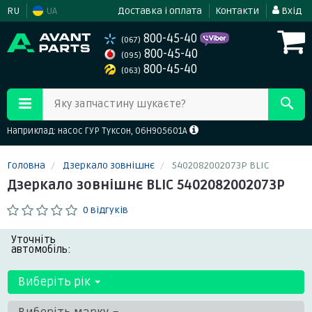
RU
UA
Доставка і оплата
Контакти
Вхід
800-45-40
(067)
800-45-40
(095)
800-45-40
(063)
Яку запчастину шукаєте?
Наприклад: насос ГУР Туксон, 06H905601A
Головна
Дзеркало зовнішнє
5402082002073P BLIC
Дзеркало зовнішнє BLIC 5402082002073P
0 відгуків
Уточніть
автомобіль:
Виберіть рік