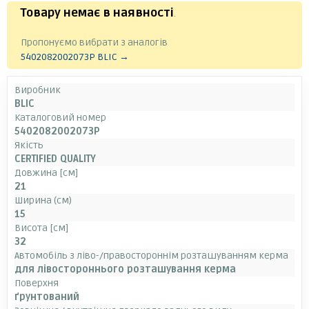
Товару немає в наявності
.
Пропонуємо вибрати з аналогів
5402082002073P BLIC →
Виробник
BLIC
Каталоговий номер
5402082002073P
Якість
CERTIFIED QUALITY
Довжина [см]
21
Ширина (см)
15
Висота [см]
32
Автомобіль з ліво-/правостороннім розташуванням керма
для лівостороннього розташування керма
Поверхня
ґрунтований