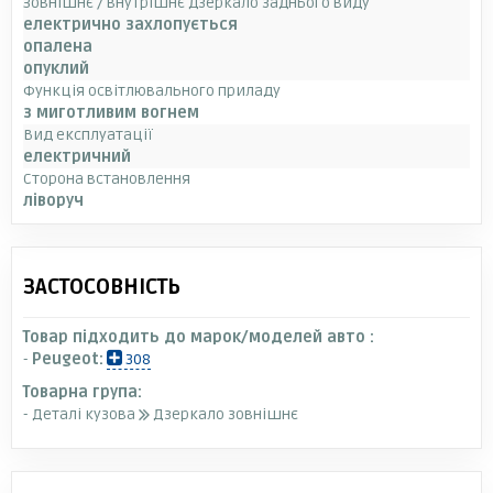
Зовнішнє / внутрішнє дзеркало заднього виду
електрично захлопується
опалена
опуклий
Функція освітлювального приладу
з миготливим вогнем
Вид експлуатації
електричний
Сторона встановлення
ліворуч
ЗАСТОСОВНІСТЬ
Товар підходить до марок/моделей авто :
-
Peugeot:
308
Товарна група:
- Деталі кузова
Дзеркало зовнішнє