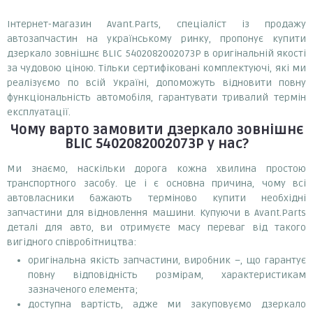
Інтернет-магазин Avant.Parts, спеціаліст із продажу
автозапчастин на українському ринку, пропонує купити
дзеркало зовнішнє BLIC 5402082002073P в оригінальній якості
за чудовою ціною. Тільки сертифіковані комплектуючі, які ми
реалізуємо по всій Україні, допоможуть відновити повну
функціональність автомобіля, гарантувати тривалий термін
експлуатації.
Чому варто замовити
дзеркало зовнішнє
BLIC 5402082002073P
у нас?
Ми знаємо, наскільки дорога кожна хвилина простою
транспортного засобу. Це і є основна причина, чому всі
автовласники бажають терміново купити необхідні
запчастини для відновлення машини. Купуючи в Avant.Parts
деталі для авто, ви отримуєте масу переваг від такого
вигідного співробітництва:
оригінальна якість запчастини, виробник –, що гарантує
повну відповідність розмірам, характеристикам
зазначеного елемента;
доступна вартість, адже ми закуповуємо дзеркало