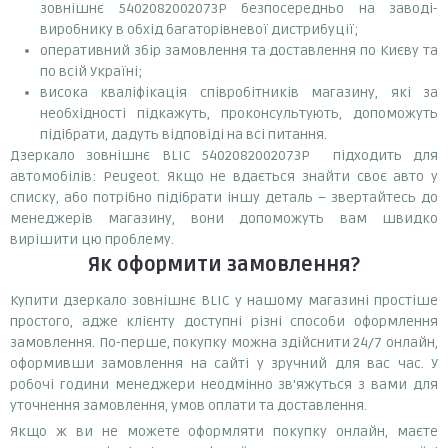
зовнішнє 5402082002073P безпосередньо на заводі-
виробнику в обхід багаторівневої дистрибуції;
оперативний збір замовлення та доставлення по Києву та
по всій Україні;
висока кваліфікація співробітників магазину, які за
необхідності підкажуть, проконсультують, допоможуть
підібрати, дадуть відповіді на всі питання.
Дзеркало зовнішнє BLIC 5402082002073P підходить для
автомобілів: Peugeot. Якщо не вдається знайти своє авто у
списку, або потрібно підібрати іншу деталь – звертайтесь до
менеджерів магазину, вони допоможуть вам швидко
вирішити цю проблему.
Як оформити замовлення?
Купити дзеркало зовнішнє BLIC у нашому магазині простіше
простого, адже клієнту доступні різні способи оформлення
замовлення. По-перше, покупку можна здійснити 24/7 онлайн,
оформивши замовлення на сайті у зручний для вас час. У
робочі години менеджери неодмінно зв'яжуться з вами для
уточнення замовлення, умов оплати та доставлення.
Якщо ж ви не можете оформляти покупку онлайн, маєте