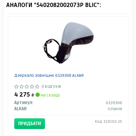
АНАЛОГИ "5402082002073P BLIC":
Дзеркало зовнішнє 6139308 ALKAR
0 відгуків
4 275
₴
на складі
Артикул:
6139308
ALKAR
Іспанія
Код: 1215313-20
ПРИДБАТИ