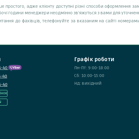
е простого, адже клієнту доступні різні способи оформлення за
обочі години менеджери неодмінно зв'яжуться з вами для уточнен
тання до фахівців, телефонуйте за вказаним на сайті номерами
и
Графік роботи
5-40
Пн-Пт: 9:00-18:00
Сб: 10:00-15:00
5-40
Нд: вихідний
5-40
інок
N