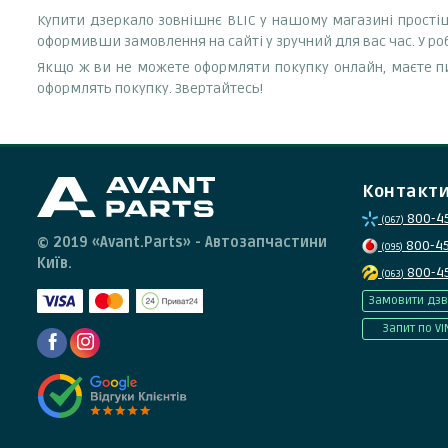
Купити дзеркало зовнішнє BLIC у нашому магазині простіш
оформивши замовлення на сайті у зручний для вас час. У р
Якщо ж ви не можете оформляти покупку онлайн, маєте пи
оформлять покупку. Звертайтесь!
Контакт
800-4
(067)
© 2019 «Avant.Parts» - Автозапчастини
800-4
(095)
Київ.
800-4
(063)
Замовити дзв
Запит по VI