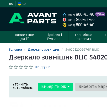
RU
UA
800-45-40
(067)
800-45-40
(095)
800-45-40
(063)
Запчастини
Підвіска і
Гальмівна
для ТО
Рульове
система
Головна
Дзеркало зовнішнє
5402012002676P BLIC
Дзеркало зовнішнє BLIC 5402
0 відгуків
Уточніть
Виберіть рік
Виберіть мар
автомобіль: