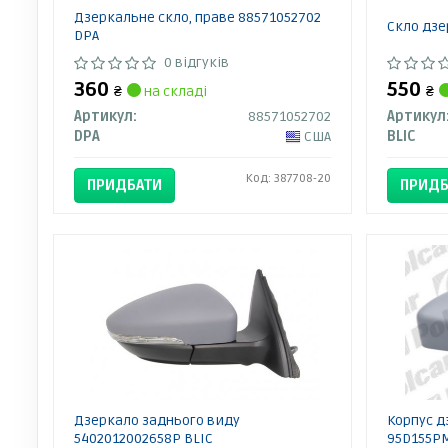
Дзеркальне скло, праве 88571052702
Скло дзе
DPA
0 відгуків
360
550
₴
на складі
₴
Артикул:
88571052702
Артикул
DPA
США
BLIC
Код: 387708-20
ПРИДБАТИ
ПРИДБ
Дзеркало заднього виду
Корпус д
5402012002658P BLIC
95D155P