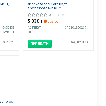
емент)
Дзеркало заднього виду
5402012002674P BLIC
0 відгуків
5 330
₴
завтра
6432133
Артикул:
5402012002674P
Іспанія
BLIC
 1304616-20
Код: 871383-6
ПРИДБАТИ
8GRU VAG