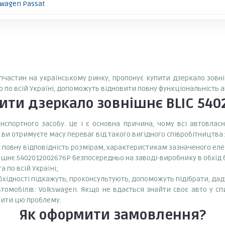
swagen Passat
запчастин на українському ринку, пропонує купити дзеркало зовн
о по всій Україні, допоможуть відновити повну функціональність 
вити
дзеркало зовнішнє BLIC 540
спортного засобу. Це і є основна причина, чому всі автовла
 ви отримуєте масу переваг від такого вигідного співробітництва:
є повну відповідність розмірам, характеристикам зазначеного ел
ішнє 5402012002676P безпосередньо на заводі-виробнику в обхід 
 по всій Україні;
бхідності підкажуть, проконсультують, допоможуть підібрати, даду
омобілів: Volkswagen. Якщо не вдається знайти своє авто у спи
ити цю проблему.
Як оформити замовлення?