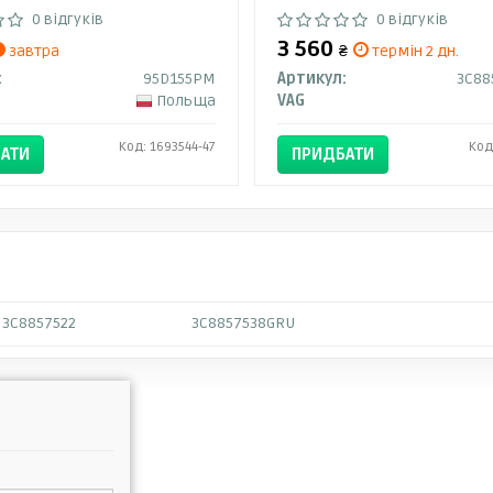
0 відгуків
0 відгуків
3 560
завтра
₴
термін 2 дн.
:
95D155PM
Артикул:
3C88
Польща
VAG
Код: 1693544-47
Код
АТИ
ПРИДБАТИ
3C8857522
3C8857538GRU