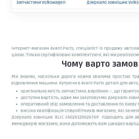
Запчастини Volkswagen
Дзеркало зовнішнє Volk
Інтернет-магазин Avant.Parts, спеціаліст із продажу авто
ціною. Тільки сертифіковані комплектуючі, які ми реалізуєм
Чому варто замо
Ми знаємо, наскільки дорога кожна хвилина простою тран
відновлення машини. Купуючи в Avant.Parts деталі для авто,
оригінальна якість запчастини, виробник –, що гаранту
доступна вартість, адже ми закуповуємо дзеркало зовн
оперативний збір замовлення та доставлення по Києву та
висока кваліфікація співробітників магазину, які за нео
Дзеркало зовнішнє BLIC 5402012002676P підходить для авт
менеджерів магазину, вони допоможуть вам швидко виріш