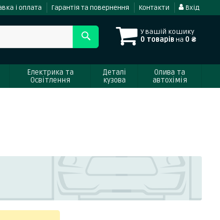
вка і оплата
Гарантія та повернення
Контакти
Вхід
У вашій кошику
0 товарів
на
0 ₴
Електрика та
Деталі
Олива та
Освітлення
кузова
автохімія