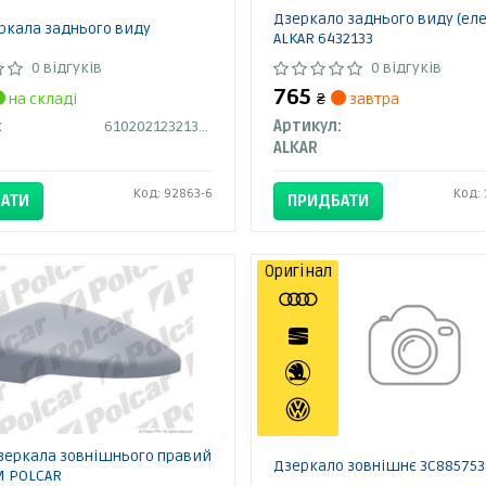
Дзеркало заднього виду (ел
ркала заднього виду
ALKAR 6432133
0 відгуків
0 відгуків
765
на складі
₴
завтра
:
6102021232133P
Артикул:
ALKAR
Код: 92863-6
Код:
АТИ
ПРИДБАТИ
Оригінал
зеркала зовнішнього правий
Дзеркало зовнішнє 3C885753
M POLCAR