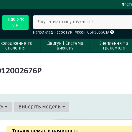
Доста
Підбір по
Яку запчастину шукаєте?
VIN
Наприклад: насос ГУР Туксон, 06H905601A
Охолодження та
Двигун і Система
Зчеплення та
опалення
вихлопу
трансмісія
012002676P
ку
Виберіть модель
Товару немає в наявності
.