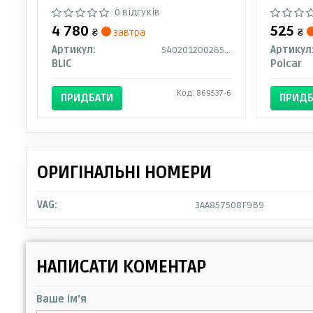
0 відгуків
4 780
525
₴
завтра
₴
Артикул:
5402012002658P
Артикул
BLIC
Polcar
Код: 869537-6
ПРИДБАТИ
ПРИДБ
ОРИГІНАЛЬНІ НОМЕРИ
VAG:
3AA857508F9B9
НАПИСАТИ КОМЕНТАР
Ваше ім'я