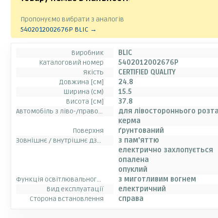
Пропонуємо вибрати з аналогів
5402012002676P BLIC →
Виробник
BLIC
Каталоговий номер
5402012002676P
Якість
CERTIFIED QUALITY
Довжина [см]
24.8
Ширина (см)
15.5
Висота [см]
37.8
Автомобіль з ліво-/правостороннім розташуванням керма
для лівостороннього розт
керма
Поверхня
ґрунтований
Зовнішнє / внутрішнє дзеркало заднього виду
з пам'яттю
електрично захлопується
опалена
опуклий
Функція освітлювального приладу
з миготливим вогнем
Вид експлуатації
електричний
Сторона встановлення
справа