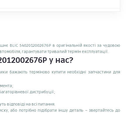
ішнє BLIC 5402012002676P в оригінальній якості за чудовою
автомобіля, гарантувати тривалий термін експлуатації.
2012002676P
у нас?
сники бажають терміново купити необхідні запчастини для
емента;
багаторівневої дистрибуції;
ть відповіді на всі питання.
ску, або потрібно підібрати іншу деталь – звертайтесь до