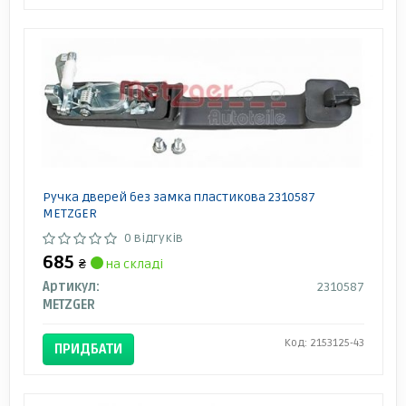
Ручка дверей без замка пластикова 2310587
METZGER
0 відгуків
685
₴
на складі
Артикул:
2310587
METZGER
Код: 2153125-43
ПРИДБАТИ