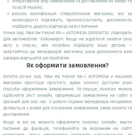
оперативний збір замовлення та доставлення по Києву та
по всій Україні;
висока кваліфікація співробітників магазину, які за
необхідності підкажуть, проконсультують, допоможуть
підібрати, дадуть відповіді на всі питання.
Ручка зад. ліва VW Passat 88-> AUTOMEGA 100009710 підходить
для автомобілів: Volkswagen. Якщо не вдається знайти своє
авто у списку, або потрібно підібрати іншу деталь –
звертайтесь до менеджерів магазину, вони допоможуть вам
швидко вирішити цю проблему.
Як оформити замовлення?
Купити ручка зад. ліва VW Passat 88-> AUTOMEGA у нашому
магазині простіше простого, адже клієнту доступні різні
способи оформлення замовлення. По-перше, покупку можна
здійснити 24/7 онлайн, оформивши замовлення на сайті у
зручний для вас час. У робочі години менеджери неодмінно
зв'яжуться з вами для уточнення замовлення, умов оплати та
доставлення.
Якщо ж ви не можете оформляти покупку онлайн, маєте
питання до фахівців, телефонуйте за вказаним на сайті
номерами. Наші менеджери нададуть консультацію, за