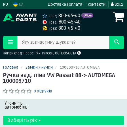
RU
UA
Доставка і оплата
Контакти
Вхід
800-45-40
(067)
800-45-40
(095)
800-45-40
(063)
Яку запчастину шукаєте?
Наприклад: насос ГУР Туксон, 06H905601A
Головна
Замки / Ручки
100009710 AUTOMEGA
Ручка зад. ліва VW Passat 88-> AUTOMEGA
100009710
0 відгуків
Уточніть
автомобіль:
Виберіть рік