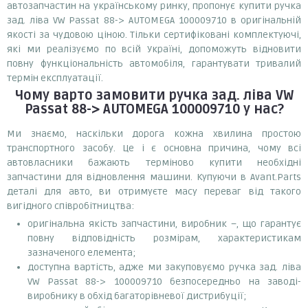
автозапчастин на українському ринку, пропонує купити ручка
зад. ліва VW Passat 88-> AUTOMEGA 100009710 в оригінальній
якості за чудовою ціною. Тільки сертифіковані комплектуючі,
які ми реалізуємо по всій Україні, допоможуть відновити
повну функціональність автомобіля, гарантувати тривалий
термін експлуатації.
Чому варто замовити
ручка зад. ліва VW
Passat 88-> AUTOMEGA 100009710
у нас?
Ми знаємо, наскільки дорога кожна хвилина простою
транспортного засобу. Це і є основна причина, чому всі
автовласники бажають терміново купити необхідні
запчастини для відновлення машини. Купуючи в Avant.Parts
деталі для авто, ви отримуєте масу переваг від такого
вигідного співробітництва:
оригінальна якість запчастини, виробник –, що гарантує
повну відповідність розмірам, характеристикам
зазначеного елемента;
доступна вартість, адже ми закуповуємо ручка зад. ліва
VW Passat 88-> 100009710 безпосередньо на заводі-
виробнику в обхід багаторівневої дистрибуції;