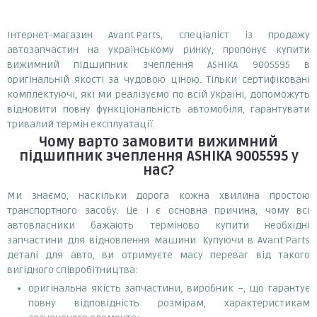
Інтернет-магазин Avant.Parts, спеціаліст із продажу
автозапчастин на українському ринку, пропонує купити
вижимний підшипник зчеплення ASHIKA 9005595 в
оригінальній якості за чудовою ціною. Тільки сертифіковані
комплектуючі, які ми реалізуємо по всій Україні, допоможуть
відновити повну функціональність автомобіля, гарантувати
тривалий термін експлуатації.
Чому варто замовити
вижимний
підшипник зчеплення ASHIKA 9005595
у
нас?
Ми знаємо, наскільки дорога кожна хвилина простою
транспортного засобу. Це і є основна причина, чому всі
автовласники бажають терміново купити необхідні
запчастини для відновлення машини. Купуючи в Avant.Parts
деталі для авто, ви отримуєте масу переваг від такого
вигідного співробітництва:
оригінальна якість запчастини, виробник –, що гарантує
повну відповідність розмірам, характеристикам