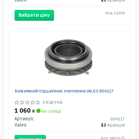
Valeo
Франція
Код: 62368
Вибрати ціну
Вижимний підшипник зчеплення VALEO 804117
0 відгуків
1 060
₴
на складі
Артикул:
804117
Valeo
Франція
Код: 34829-75