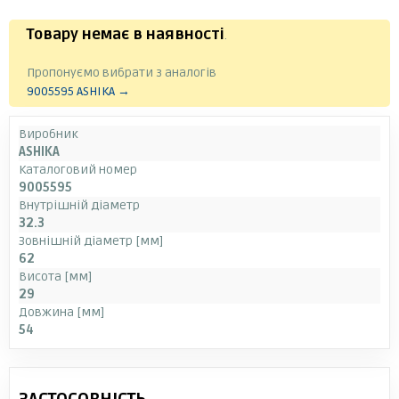
Товару немає в наявності
.
Пропонуємо вибрати з аналогів
9005595 ASHIKA →
Виробник
ASHIKA
Каталоговий номер
9005595
Внутрішній діаметр
32.3
Зовнішній діаметр [мм]
62
Висота [мм]
29
Довжина [мм]
54