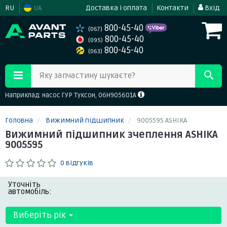
RU
UA
Доставка і оплата
Контакти
Вхід
800-45-40
(067)
800-45-40
(095)
800-45-40
(063)
Яку запчастину шукаєте?
Наприклад: насос ГУР Туксон, 06H905601A
Головна
Вижимний підшипник
9005595 ASHIKA
Вижимний підшипник зчеплення ASHIKA
9005595
0 відгуків
Уточніть
автомобіль:
Виберіть рік