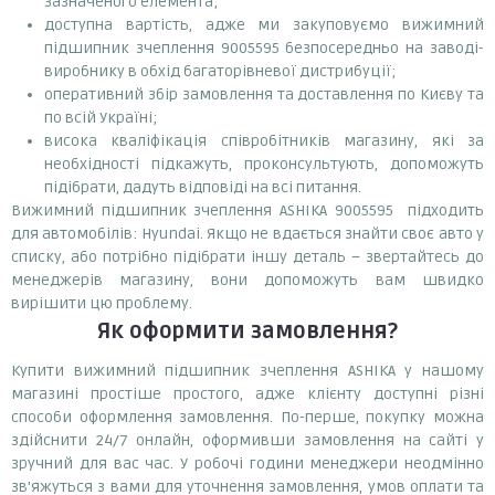
зазначеного елемента;
доступна вартість, адже ми закуповуємо вижимний
підшипник зчеплення 9005595 безпосередньо на заводі-
виробнику в обхід багаторівневої дистрибуції;
оперативний збір замовлення та доставлення по Києву та
по всій Україні;
висока кваліфікація співробітників магазину, які за
необхідності підкажуть, проконсультують, допоможуть
підібрати, дадуть відповіді на всі питання.
Вижимний підшипник зчеплення ASHIKA 9005595 підходить
для автомобілів: Hyundai. Якщо не вдається знайти своє авто у
списку, або потрібно підібрати іншу деталь – звертайтесь до
менеджерів магазину, вони допоможуть вам швидко
вирішити цю проблему.
Як оформити замовлення?
Купити вижимний підшипник зчеплення ASHIKA у нашому
магазині простіше простого, адже клієнту доступні різні
способи оформлення замовлення. По-перше, покупку можна
здійснити 24/7 онлайн, оформивши замовлення на сайті у
зручний для вас час. У робочі години менеджери неодмінно
зв'яжуться з вами для уточнення замовлення, умов оплати та