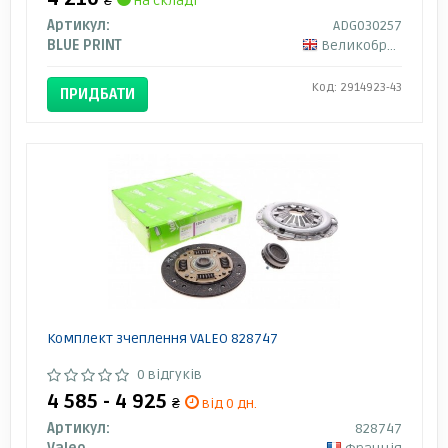
₴
на складі
Артикул:
ADG030257
BLUE PRINT
Великобританія
Код: 2914923-43
ПРИДБАТИ
Комплект зчеплення VALEO 828747
0 відгуків
4 585 - 4 925
₴
від 0 дн.
Артикул:
828747