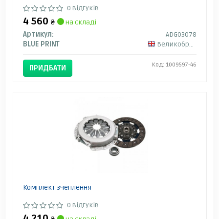
0 відгуків
4 560
₴
на складі
Артикул:
ADG03078
BLUE PRINT
Великобританія
Код: 1009597-46
ПРИДБАТИ
Комплект зчеплення
0 відгуків
4 210