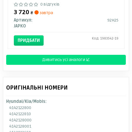
0 відгуків
3 720
₴
завтра
Артикул:
92H25
JAPKO
Код: 1983542-19
ПРИДБАТИ
Дивитись усі аналоги ↓
ОРИГІНАЛЬНІ НОМЕРИ
Hyundai/Kia/Mobis:
4142122800
4142122810
4142128000
4142128001