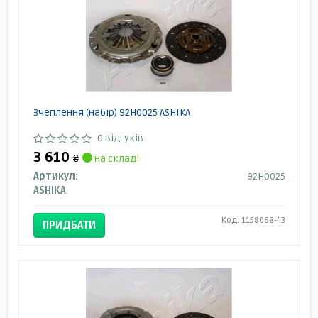
Зчеплення (набір) 92H0025 ASHIKA
0 відгуків
3 610
₴
на складі
Артикул:
92H0025
ASHIKA
Код: 1158068-43
ПРИДБАТИ