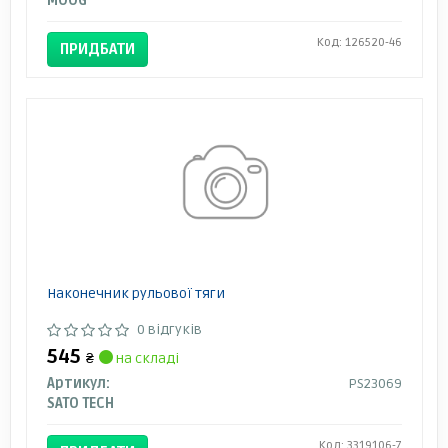
MOOG
Код: 126520-46
ПРИДБАТИ
Наконечник рульової тяги
0 відгуків
545
₴
на складі
Артикул:
PS23069
SATO TECH
Код: 3319106-7