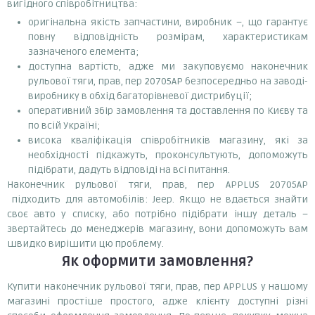
вигідного співробітництва:
оригінальна якість запчастини, виробник –, що гарантує
повну відповідність розмірам, характеристикам
зазначеного елемента;
доступна вартість, адже ми закуповуємо наконечник
рульової тяги, прав, пер 20705AP безпосередньо на заводі-
виробнику в обхід багаторівневої дистрибуції;
оперативний збір замовлення та доставлення по Києву та
по всій Україні;
висока кваліфікація співробітників магазину, які за
необхідності підкажуть, проконсультують, допоможуть
підібрати, дадуть відповіді на всі питання.
Наконечник рульової тяги, прав, пер APPLUS 20705AP
підходить для автомобілів: Jeep. Якщо не вдається знайти
своє авто у списку, або потрібно підібрати іншу деталь –
звертайтесь до менеджерів магазину, вони допоможуть вам
швидко вирішити цю проблему.
Як оформити замовлення?
Купити наконечник рульової тяги, прав, пер APPLUS у нашому
магазині простіше простого, адже клієнту доступні різні