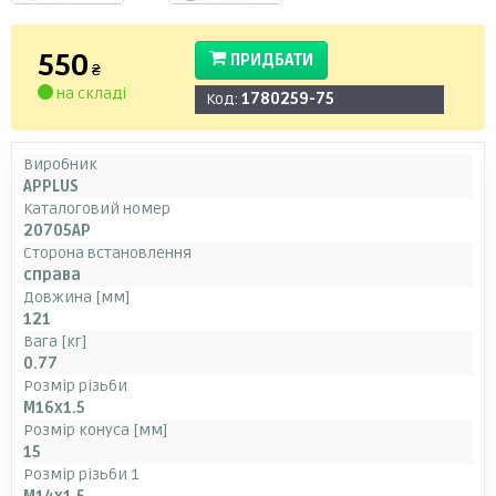
550
ПРИДБАТИ
₴
на складі
Код:
1780259-75
Виробник
APPLUS
Каталоговий номер
20705AP
Сторона встановлення
справа
Довжина [мм]
121
Вага [кг]
0.77
Розмір різьби
M16x1.5
Розмір конуса [мм]
15
Розмір різьби 1