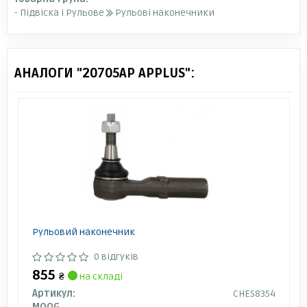
- Підвіска і Рульове
Рульові наконечники
АНАЛОГИ "20705AP APPLUS":
Рульовий наконечник
0 відгуків
855
₴
на складі
Артикул:
CHES8354