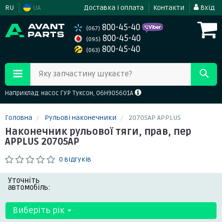
RU
UA
Доставка і оплата
Контакти
Вхід
800-45-40
(067)
800-45-40
(095)
800-45-40
(063)
Яку запчастину шукаєте?
Наприклад: насос ГУР Туксон, 06H905601A
Головна
Рульові наконечники
20705AP APPLUS
Наконечник рульової тяги, прав, пер
APPLUS 20705AP
0 відгуків
Уточніть
автомобіль:
Виберіть рік