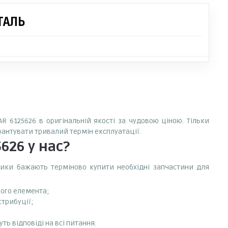
ТАЛЬ
AR 6125626 в оригінальній якості за чудовою ціною. Тільки
арантувати тривалий термін експлуатації.
5626
у нас?
сники бажають терміново купити необхідні запчастини для
ного елемента;
стрибуції;
ть відповіді на всі питання.