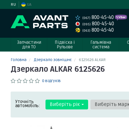
RU
UA
800-45-40
(067)
800-45-40
(095)
800-45-40
(063)
Запчастини
Підвіска і
Гальмівна
для ТО
Рульове
система
Головна
Дзеркало зовнішнє
6125626 ALKAR
Дзеркало ALKAR 6125626
0 відгуків
Уточніть
Виберіть рік
Виберіть мар
автомобіль: