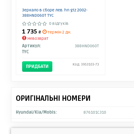
Зеркало в сборе лев. hn gtz 2002-
388HND060T TYC
0 відгуків
1 735
₴
термін 2 дн.
Невозврат
Артикул:
388HND060T
TYC
Код: 3953103-73
ПРИДБАТИ
ОРИГІНАЛЬНІ НОМЕРИ
Hyundai/Kia/Mobis:
876101C310