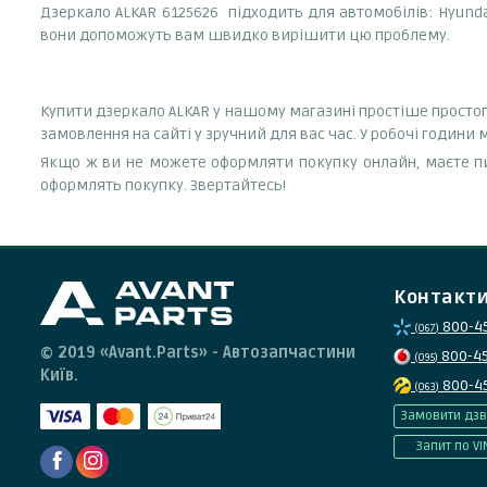
Дзеркало ALKAR 6125626 підходить для автомобілів: Hyunda
вони допоможуть вам швидко вирішити цю проблему.
Купити дзеркало ALKAR у нашому магазині простіше простог
замовлення на сайті у зручний для вас час. У робочі годин
Якщо ж ви не можете оформляти покупку онлайн, маєте пи
оформлять покупку. Звертайтесь!
Контакт
800-4
(067)
© 2019 «Avant.Parts» - Автозапчастини
800-4
(095)
Київ.
800-4
(063)
Замовити дзв
Запит по VI