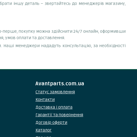
дібрати іншу деталь – звертайтесь до менеджерів магазину,
 По-перше, покупку можна здійснити 24/7 онлайн, оформивши
я, умов оплати та доставлення.
. Наші менеджери нададуть консультацію, за необхідності
Avantparts.com.ua
Статус замовлення
Контакти
Доставка і оплата
Гарантії та повернення
Договір оферти
Каталог