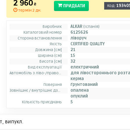
2 960
₴
ПРИДБАТИ
Код:
19340
термін 2 дн.
Виробник
ALKAR
(Іспанія)
Каталоговий номер
6125626
Сторона встановлення
ліворуч
Якість
CERTIFIED QUALITY
Довжина [см]
21
Ширина (см)
15
Висота [см]
32
Вид експлуатації
електричний
Автомобіль з ліво-/правостороннім розташуванням керма
для лівостороннього розт
керма
Поверхня
ґрунтований
Зовнішнє / внутрішнє дзеркало заднього виду
опалена
опуклий
Кількість приєднань
5
т, випукл.