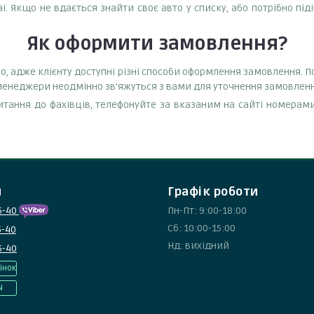
i. Якщо не вдається знайти своє авто у списку, або потрібно пі
Як оформити замовлення?
о, адже клієнту доступні різні способи оформлення замовлення.
и менеджери неодмінно зв'яжуться з вами для уточнення замовленн
тання до фахівців, телефонуйте за вказаним на сайті номерами
и
Графік роботи
5-40
Пн-Пт: 9:00-18:00
Сб: 10:00-15:00
5-40
Нд: вихідний
5-40
інок
N