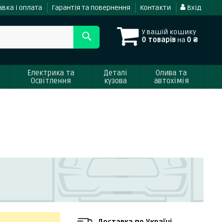
вка і оплата
Гарантія та повернення
Контакти
Вхід
У вашій кошику
0 товарів
на
0 ₴
Електрика та
Деталі
Олива та
Освітлення
кузова
автохімія