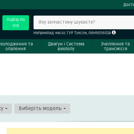
Доста
Підбір по
Яку запчастину шукаєте?
VIN
Наприклад: насос ГУР Туксон, 06H905601A
Охолодження та
Двигун і Система
Зчеплення та
опалення
вихлопу
трансмісія
ку
Виберіть модель