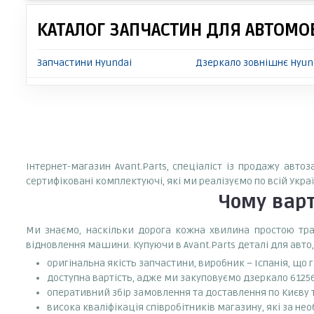
КАТАЛОГ ЗАПЧАСТИН ДЛЯ АВТОМОБ
Запчастини Hyundai
Дзеркало зовнішнє Hyund
Інтернет-магазин Avant.Parts, спеціаліст із продажу авто
сертифіковані комплектуючі, які ми реалізуємо по всій Укр
Чому вар
Ми знаємо, наскільки дорога кожна хвилина простою тран
відновлення машини. Купуючи в Avant.Parts деталі для авто,
оригінальна якість запчастини, виробник – Іспанія, що
доступна вартість, адже ми закуповуємо дзеркало 61256
оперативний збір замовлення та доставлення по Києву та
висока кваліфікація співробітників магазину, які за нео