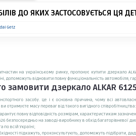
ІЛІВ ДО ЯКИХ ЗАСТОСОВУЄТЬСЯ ЦЯ ДЕ
ai Getz
запчастин на українському ринку, пропонує купити дзеркало ALK
аїні, допоможуть відновити повну функціональність автомобіля, г
то замовити
дзеркало ALKAR 612
спортного засобу. Це і є основна причина, чому всі автовла
 ви отримуєте масу переваг від такого вигідного співробітництва:
 гарантує повну відповідність розмірам, характеристикам зазначе
26 безпосередньо на заводі-виробнику в обхід багаторівневої ди
 по всій Україні;
бхідності підкажуть, проконсультують, допоможуть підібрати, даду