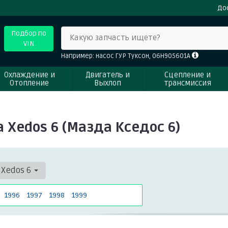
До
Подбор по
Какую запчасть ищете?
VIN
Например: насос ГУР Туксон, 06H905601A
Охлаждение и
Двигатель и
Сцепление и
Отопление
Выхлоп
трансмиссия
Xedos 6 (Мазда Кседос 6)
Xedos 6
1996
1997
1998
1999