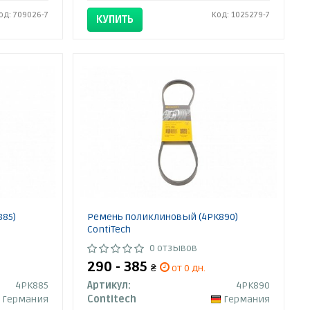
од: 709026-7
Код: 1025279-7
КУПИТЬ
885)
Ремень поликлиновый (4PK890)
ContiTech
0 отзывов
290 - 385
₴
от 0 дн.
4PK885
Артикул:
4PK890
Германия
Contitech
Германия