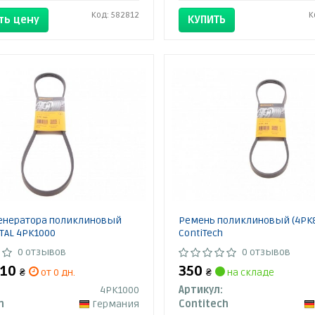
Код: 582812
К
ть цену
КУПИТЬ
енератора поликлиновый
Ремень поликлиновый (4PK
TAL 4PK1000
ContiTech
0 отзывов
0 отзывов
410
350
₴
от 0 дн.
₴
на складе
4PK1000
Артикул:
h
Германия
Contitech