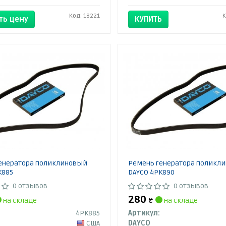
Код: 18221
К
ть цену
КУПИТЬ
енератора поликлиновый
Ремень генератора поликл
K885
DAYCO 4PK890
0 отзывов
0 отзывов
280
на складе
₴
на складе
4PK885
Артикул:
США
DAYCO