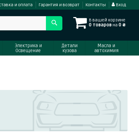
ставка и оплата
Гарантия и возврат
Контакты
Вход
В вашей корзине
0 товаров
на
0 ₴
Электрика и
Детали
Масла и
Освещение
кузова
автохимия