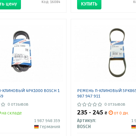
Код: 16084
К
ть цену
КУПИТЬ
-КЛИНОВЫЙ 4PK1000 BOSCH 1
РЕМЕНЬ П-КЛИНОВЫЙ 5PK865
59
987 947 911
0 отзывов
0 отзывов
235 - 245
на складе
₴
от 0 дн.
1 987 948 359
Артикул:
1 
Германия
BOSCH