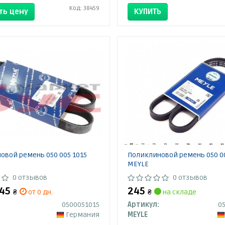
Код: 38459
ть цену
КУПИТЬ
овой ремень 050 005 1015
Поликлиновой ремень 050 0
MEYLE
0 отзывов
0 отзывов
245
245
₴
от 0 дн.
₴
на складе
0500051015
Артикул:
0
Германия
MEYLE