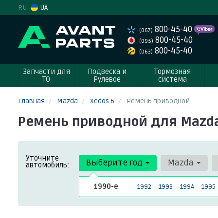
RU
UA
800-45-40
(067)
800-45-40
(095)
800-45-40
(063)
Запчасти для
Подвеска и
Тормозная
ТО
Рулевое
система
Главная
Mazda
Xedos 6
Ремень приводной
Ремень приводной для Mazda 
Уточните
Выберите год
Mazda
автомобиль:
1990-е
1992
1993
1994
1995