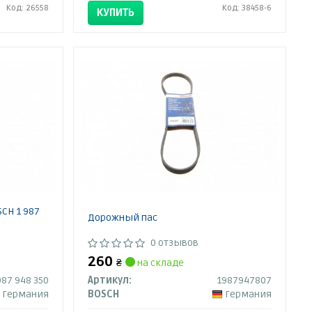
Код: 26558
Код: 38458-6
КУПИТЬ
CH 1 987
Дорожный пас
0 отзывов
260
₴
на складе
987 948 350
Артикул:
1987947807
Германия
BOSCH
Германия