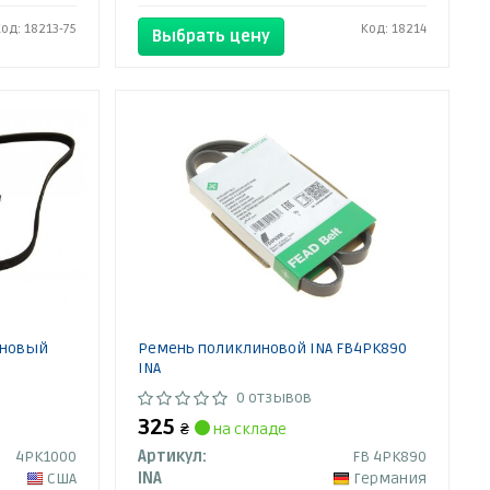
Код: 18213-75
Код: 18214
Выбрать цену
иновый
Ремень поликлиновой INA FB4PK890
INA
0 отзывов
325
₴
на складе
4PK1000
Артикул:
FB 4PK890
США
INA
Германия