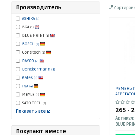
Производитель
Сортировк
ASHIKA
(1)
BGA
(1)
BLUE PRINT
(1)
BOSCH
(7)
Contitech
(6)
DAYCO
(7)
Denckermann
(2)
Gates
(6)
INA
(4)
РЕМЕНЬ 
АГРЕГАТО
MEYLE
(4)
SATO TECH
(7)
265 - 
Показать все ↓
Артикул:
BLUE PRI
Покупают вместе