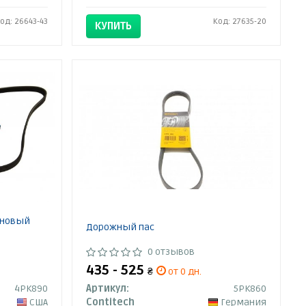
од: 26643-43
Код: 27635-20
КУПИТЬ
иновый
Дорожный пас
0 отзывов
435 - 525
₴
от 0 дн.
4PK890
Артикул:
5PK860
США
Contitech
Германия