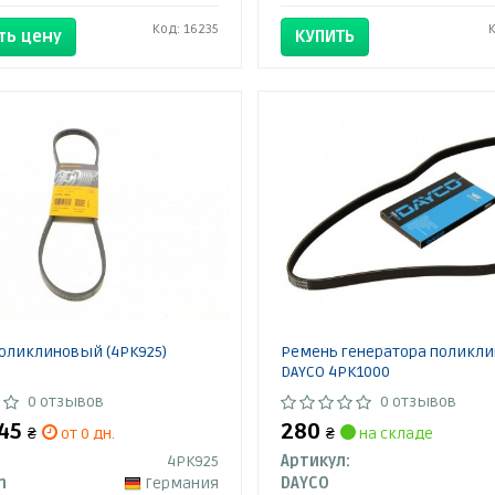
Код: 16235
ть цену
КУПИТЬ
оликлиновый (4PK925)
Ремень генератора поликл
DAYCO 4PK1000
0 отзывов
0 отзывов
345
280
₴
от 0 дн.
₴
на складе
4PK925
Артикул:
h
Германия
DAYCO