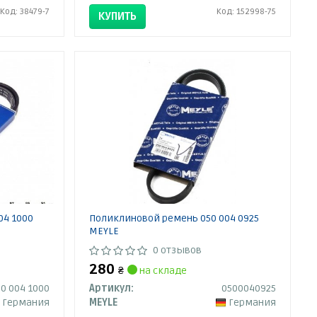
Код: 38479-7
Код: 152998-75
КУПИТЬ
04 1000
Поликлиновой ремень 050 004 0925
MEYLE
0 отзывов
280
₴
на складе
50 004 1000
Артикул:
0500040925
Германия
MEYLE
Германия