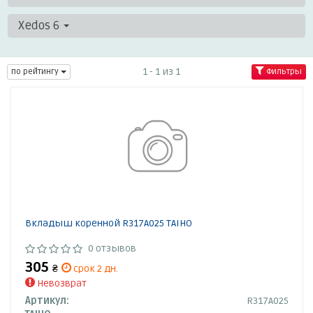
Xedos 6
1 - 1 из 1
по рейтингу
Фильтры
Вкладыш коренной R317A025 TAIHO
0 отзывов
305
₴
срок 2 дн.
Невозврат
Артикул:
R317A025