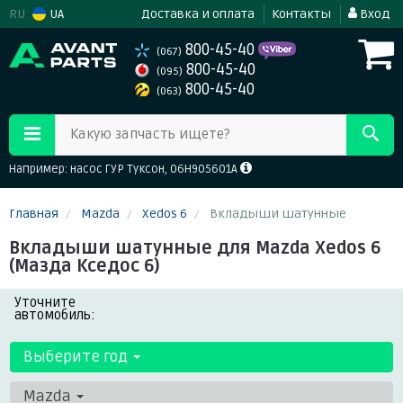
RU
UA
Доставка и оплата
Контакты
Вход
800-45-40
(067)
800-45-40
(095)
800-45-40
(063)
Какую запчасть ищете?
Например: насос ГУР Туксон, 06H905601A
Главная
Mazda
Xedos 6
Вкладыши шатунные
Вкладыши шатунные для Mazda Xedos 6
(Мазда Кседос 6)
Уточните
автомобиль:
Выберите год
Mazda