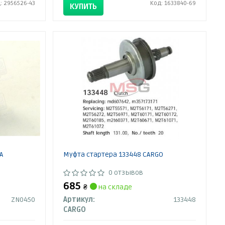
: 2956526-43
Код: 1633840-69
КУПИТЬ
A
Муфта стартера 133448 CARGO
0 отзывов
685
₴
на складе
ZN0450
Артикул:
133448
CARGO