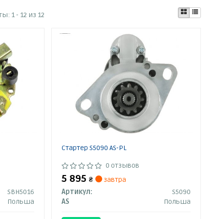
ты:
1 - 12 из 12
Стартер S5090 AS-PL
0 отзывов
5 895
₴
завтра
SBH5016
Артикул:
S5090
Польша
AS
Польша