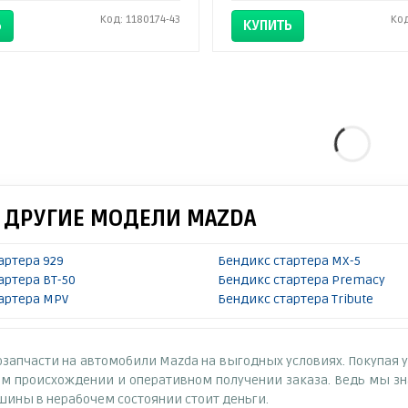
Код: 1180174-43
Код
Ь
КУПИТЬ
А ДРУГИЕ МОДЕЛИ MAZDA
артера 929
Бендикс стартера MX-5
артера BT-50
Бендикс стартера Premacy
артера MPV
Бендикс стартера Tribute
озапчасти на автомобили Mazda на выгодных условиях. Покупая 
м происхождении и оперативном получении заказа. Ведь мы зна
шины в нерабочем состоянии стоит деньги.