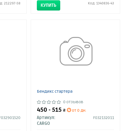
д: 212297-58
Код: 1340836-43
КУПИТЬ
Бендикс стартера
0 отзывов
450 - 515
₴
от 0 дн.
F032901520
Артикул:
F032132011
CARGO