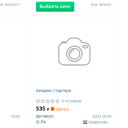
од: 3476425-7
Код: 3476427
Выбрать цену
Бендикс стартера
0 отзывов
535
₴
завтра
0595
Артикул:
Q221-0039
Q-fix
Нидерланды