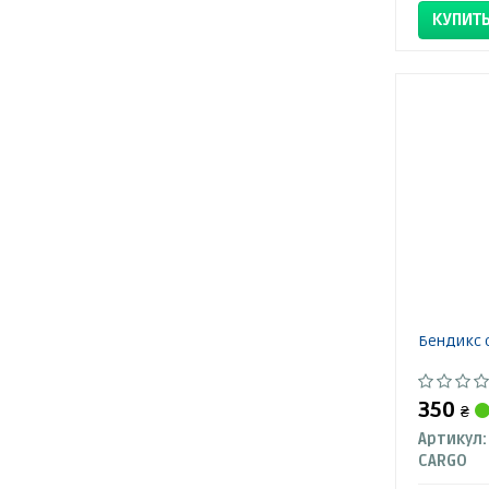
КУПИТ
Бендикс 
350
₴
Артикул:
CARGO