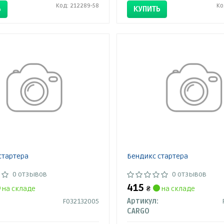
Код: 212289-58
Ко
Ь
КУПИТЬ
стартера
Бендикс стартера
0 отзывов
0 отзывов
415
на складе
₴
на складе
F032132005
Артикул:
CARGO