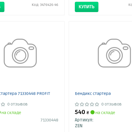
Код: 3476426-46
К
Ь
КУПИТЬ
стартера 71330448 PROFIT
Бендикс стартера
0 отзывов
0 отзывов
540
на складе
₴
на складе
71330448
Артикул:
ZEN