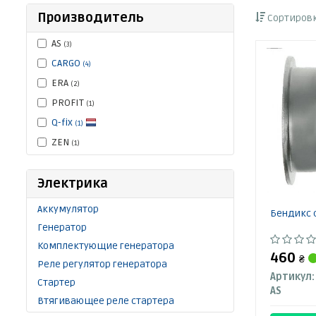
Производитель
Сортировк
AS
(3)
CARGO
(4)
ERA
(2)
PROFIT
(1)
Q-fix
(1)
ZEN
(1)
Электрика
Аккумулятор
Бендикс 
Генератор
Комплектующие генератора
460
₴
Реле регулятор генератора
Артикул:
Стартер
AS
Втягивающее реле стартера