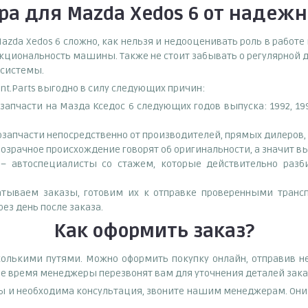
ра для Mazda Xedos 6
от надежн
zda Xedos 6 сложно, как нельзя и недооценивать роль в работе 
кциональность машины. Также не стоит забывать о регулярной д
 системы.
ant.Parts выгодно в силу следующих причин:
апчасти на Мазда Кседос 6 следующих годов выпуска: 1992, 199
запчасти непосредственно от производителей, прямых дилеров, 
озрачное происхождение говорят об оригинальности, а значит в
– автоспециалисты со стажем, которые действительно разби
тываем заказы, готовим их к отправке проверенными транс
ез день после заказа.
Как оформить заказ?
колькими путями. Можно оформить покупку онлайн, отправив н
чее время менеджеры перезвонят вам для уточнения деталей заказ
ы и необходима консультация, звоните нашим менеджерам. Они п