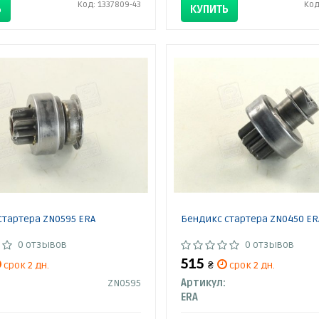
Код: 1337809-43
Код
Ь
КУПИТЬ
стартера ZN0595 ERA
Бендикс стартера ZN0450 ER
0 отзывов
0 отзывов
515
срок 2 дн.
₴
срок 2 дн.
ZN0595
Артикул:
ERA