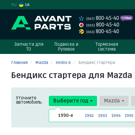
RU
UA
800-45-40
(067)
800-45-40
(095)
800-45-40
(063)
Запчасти для
Подвеска и
Тормозная
ТО
Рулевое
система
Главная
Mazda
Xedos 6
Бендикс стартера
Бендикс стартера для Mazda X
Уточните
Выберите год
Mazda
автомобиль:
1990-е
1992
1993
1994
1995