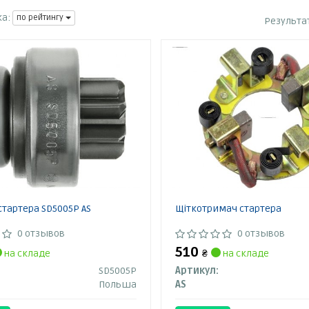
а:
по рейтингу
Результа
стартера SD5005P AS
Щіткотримач стартера
0 отзывов
0 отзывов
510
на складе
₴
на складе
SD5005P
Артикул:
Польша
AS