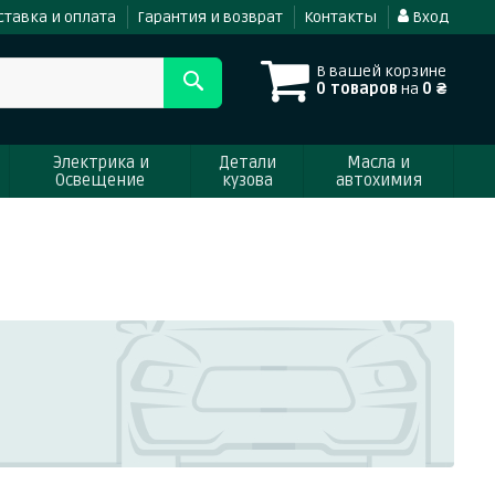
ставка и оплата
Гарантия и возврат
Контакты
Вход
В вашей корзине
0 товаров
на
0 ₴
Электрика и
Детали
Масла и
Освещение
кузова
автохимия