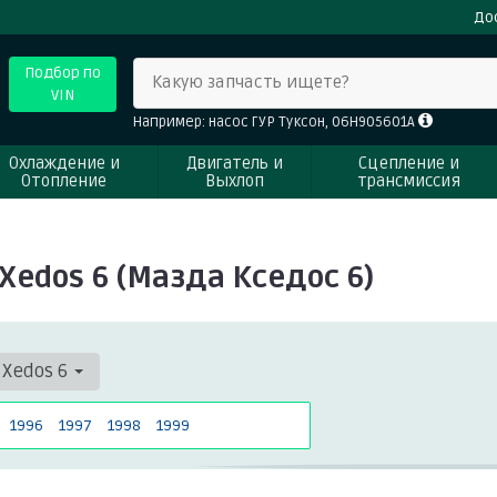
До
Подбор по
Какую запчасть ищете?
VIN
Например: насос ГУР Туксон, 06H905601A
Охлаждение и
Двигатель и
Сцепление и
Отопление
Выхлоп
трансмиссия
edos 6 (Мазда Кседос 6)
Xedos 6
1996
1997
1998
1999