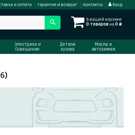
ставка и оплата
Гарантия и возврат
Контакты
Вход
В вашей корзине
0 товаров
на
0 ₴
Электрика и
Детали
Масла и
Освещение
кузова
автохимия
6)