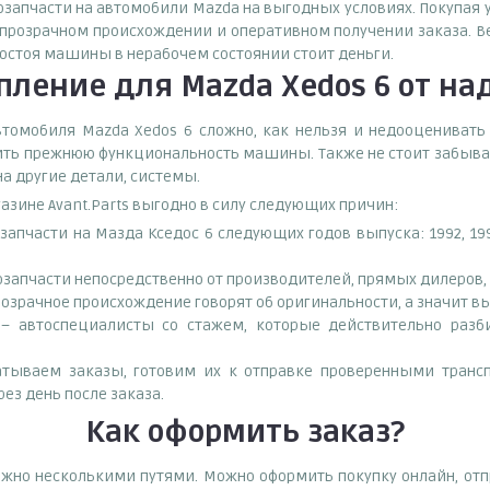
озапчасти на автомобили Mazda на выгодных условиях. Покупая 
прозрачном происхождении и оперативном получении заказа. Ве
ростоя машины в нерабочем состоянии стоит деньги.
пление для Mazda Xedos 6
от на
томобиля Mazda Xedos 6 сложно, как нельзя и недооценивать р
ить прежнюю функциональность машины. Также не стоит забыват
а другие детали, системы.
газине Avant.Parts выгодно в силу следующих причин:
апчасти на Мазда Кседос 6 следующих годов выпуска: 1992, 199
запчасти непосредственно от производителей, прямых дилеров, 
озрачное происхождение говорят об оригинальности, а значит в
– автоспециалисты со стажем, которые действительно разби
тываем заказы, готовим их к отправке проверенными транс
ез день после заказа.
Как оформить заказ?
ожно несколькими путями. Можно оформить покупку онлайн, от