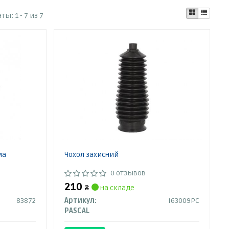
аты:
1 - 7 из 7
ма
Чохол захисний
0 отзывов
210
₴
на складе
83872
Артикул:
I63009PC
PASCAL