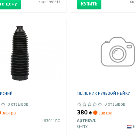
Код: 1941311
Код
ть цену
КУПИТЬ
хисний
ПЫЛЬНИК РУЛЕВОЙ РЕЙКИ
0 отзывов
0 отзывов
380
завтра
₴
завтра
I63011PC
Артикул:
Q-fix
Н