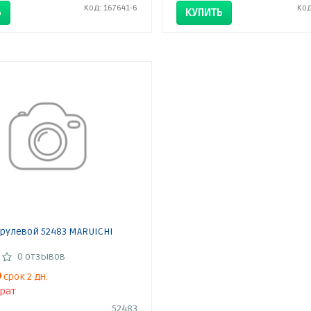
Код: 167641-6
Код
Ь
КУПИТЬ
рулевой 52483 MARUICHI
0 отзывов
срок 2 дн.
рат
52483