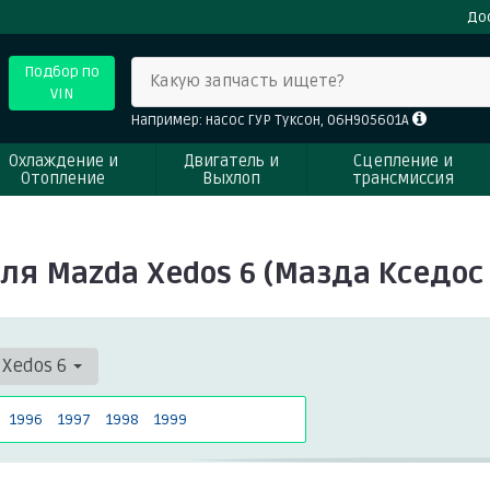
До
Подбор по
Какую запчасть ищете?
VIN
Например: насос ГУР Туксон, 06H905601A
Охлаждение и
Двигатель и
Сцепление и
Отопление
Выхлоп
трансмиссия
ля Mazda Xedos 6 (Мазда Кседос 
Xedos 6
1996
1997
1998
1999