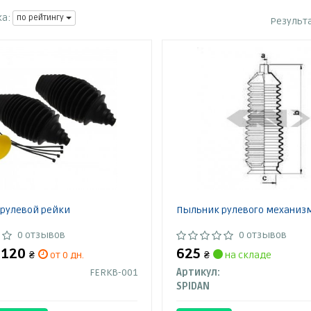
а:
по рейтингу
Результ
рулевой рейки
Пыльник рулевого механиз
0 отзывов
0 отзывов
1 120
625
₴
от 0 дн.
₴
на складе
FERKB-001
Артикул:
SPIDAN