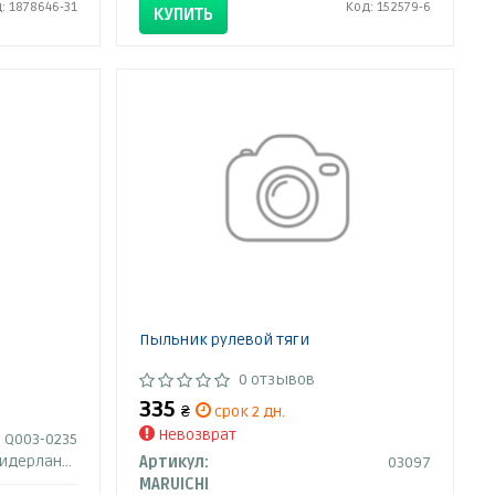
: 1878646-31
Код: 152579-6
КУПИТЬ
Пыльник рулевой тяги
0 отзывов
335
₴
срок 2 дн.
Невозврат
Q003-0235
идерланды
Артикул:
03097
MARUICHI