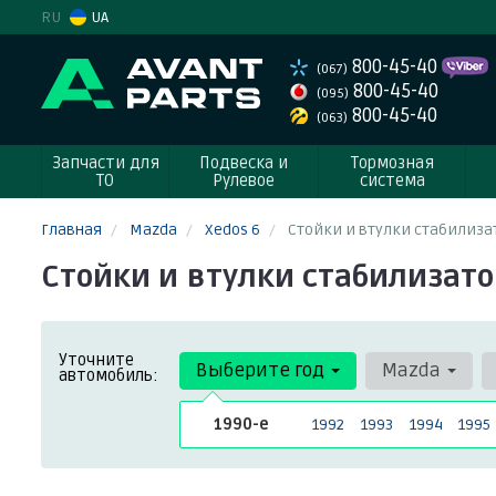
RU
UA
800-45-40
(067)
800-45-40
(095)
800-45-40
(063)
Запчасти для
Подвеска и
Тормозная
ТО
Рулевое
система
Главная
Mazda
Xedos 6
Стойки и втулки стабилиза
Стойки и втулки стабилизато
Уточните
Выберите год
Mazda
автомобиль:
1990-е
1992
1993
1994
1995