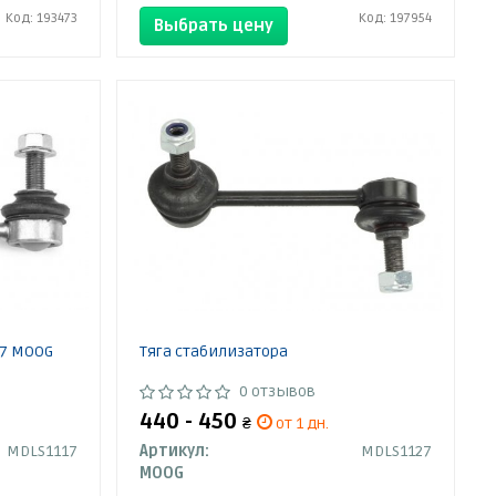
Код: 193473
Код: 197954
Выбрать цену
17 MOOG
Тяга стабилизатора
0 отзывов
440 - 450
₴
от 1 дн.
MDLS1117
Артикул:
MDLS1127
MOOG