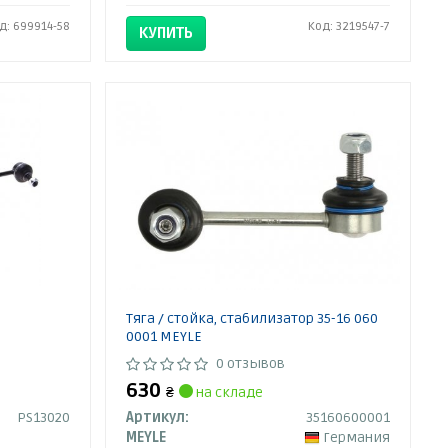
д: 699914-58
Код: 3219547-7
КУПИТЬ
Тяга / стойка, стабилизатор 35-16 060
0001 MEYLE
0 отзывов
630
₴
на складе
PS13020
Артикул:
35160600001
MEYLE
Германия