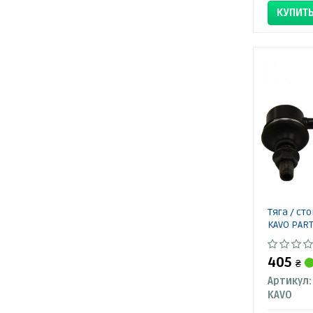
КУПИТ
Тяга / ст
KAVO PAR
405
₴
Артикул:
KAVO