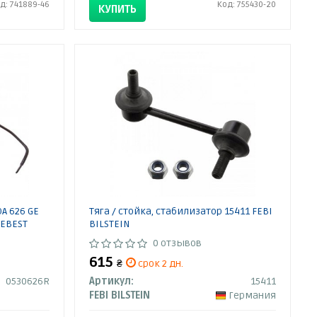
д: 741889-46
Код: 755430-20
КУПИТЬ
A 626 GE
Тяга / стойка, стабилизатор 15411 FEBI
FEBEST
BILSTEIN
0 отзывов
615
₴
срок 2 дн.
0530626R
Артикул:
15411
FEBI BILSTEIN
Германия