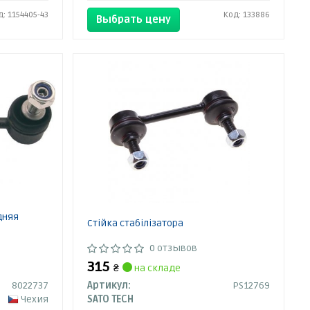
д: 1154405-43
Код: 133886
Выбрать цену
дняя
Стійка стабілізатора
0 отзывов
315
₴
на складе
8022737
Артикул:
PS12769
Чехия
SATO TECH