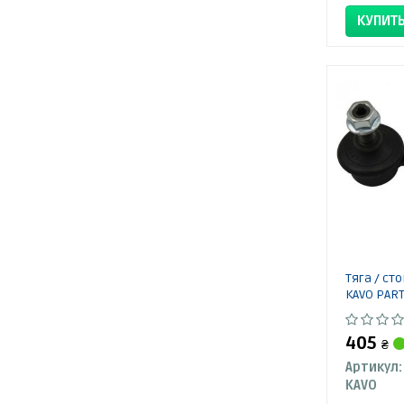
КУПИТ
Тяга / ст
KAVO PAR
405
₴
Артикул:
KAVO