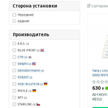
Сторона установки
Сортировк
Передние
Задние
Производитель
A.B.S.
(2)
BLUE PRINT
(2)
CTR
(2)
Delphi
(2)
Denckermann
Тяга / ст
(3)
0002 MEY
FEBEST
(1)
FEBI BILSTEIN
(2)
630
₴
MEYLE
(2)
Артикул:
NTY
(1)
MEYLE
STARLINE
(2)