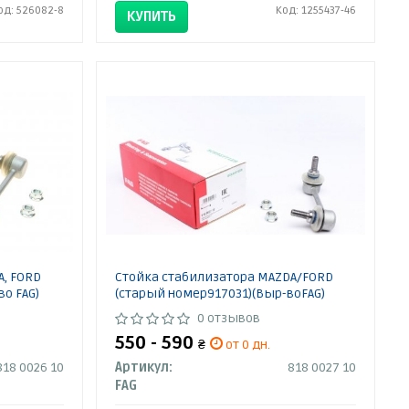
од: 526082-8
Код: 1255437-46
КУПИТЬ
A, FORD
Стойка стабилизатора MAZDA/FORD
во FAG)
(старый номер917031)(Выр-воFAG)
0 отзывов
550 - 590
₴
от 0 дн.
818 0026 10
Артикул:
818 0027 10
FAG