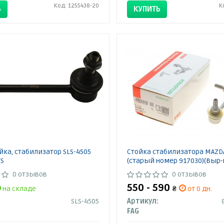
Код: 1255438-20
К
Ь
КУПИТЬ
ойка, стабилизатор SLS-4505
Стойка стабилизатора MAZD
TS
(старый номер 917030)(Выр-
0 отзывов
0 отзывов
550 - 590
на складе
₴
от 0 дн.
SLS-4505
Артикул:
FAG