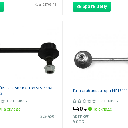
Код: 21703-46
Ь
Выбрать цену
ойка, стабилизатор SLS-4504
Тяга стабилизатора MDLS11
TS
0 отзывов
0 отзывов
440
на складе
₴
на складе
SLS-4504
Артикул:
MOOG