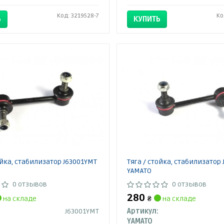
Код: 3219528-7
Ко
Ь
КУПИТЬ
ойка, стабилизатор J63001YMT
Тяга / стойка, стабилизатор
YAMATO
0 отзывов
0 отзывов
280
на складе
₴
на складе
J63001YMT
Артикул:
YAMATO