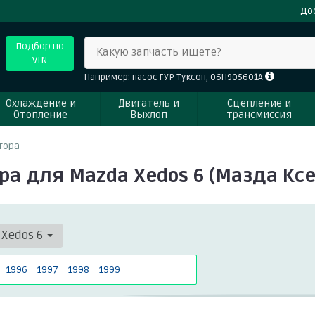
До
Подбор по
Какую запчасть ищете?
VIN
Например: насос ГУР Туксон, 06H905601A
Охлаждение и
Двигатель и
Сцепление и
Отопление
Выхлоп
трансмиссия
тора
ра для Mazda Xedos 6 (Мазда Ксе
Xedos 6
1996
1997
1998
1999