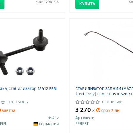
Код: 129813-6
Ко
Ь
КУПИТЬ
ойка, стабилизатор 15412 FEBI
СТАБИЛИЗАТОР ЗАДНИЙ (MAZD
1991-1997) FEBEST 0530626R 
0 отзывов
0 отзывов
3 270
завтра
₴
срок 2 дн.
15412
Артикул:
TEIN
Германия
FEBEST