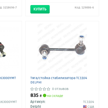
д: 3218696-7
Код: 129886-6
КУПИТЬ
 J63000YMT
Тяга/стойка стабилизатора TC1104
DELPHI
0 отзывов
835
₴
на складе
J63000YMT
Артикул:
TC1104
Delphi
США