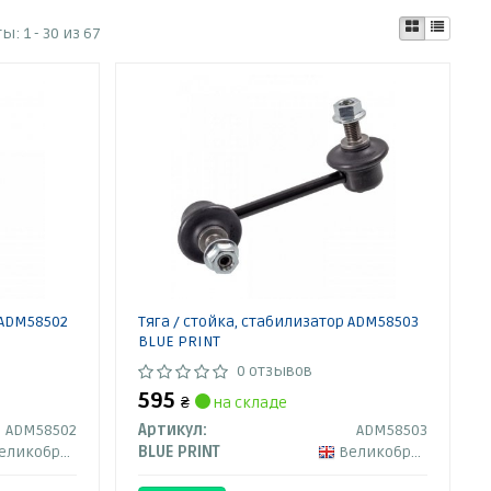
ты:
1 - 30 из 67
 ADM58502
Тяга / стойка, стабилизатор ADM58503
BLUE PRINT
0 отзывов
595
₴
на складе
ADM58502
Артикул:
ADM58503
ликобритания
BLUE PRINT
Великобритания