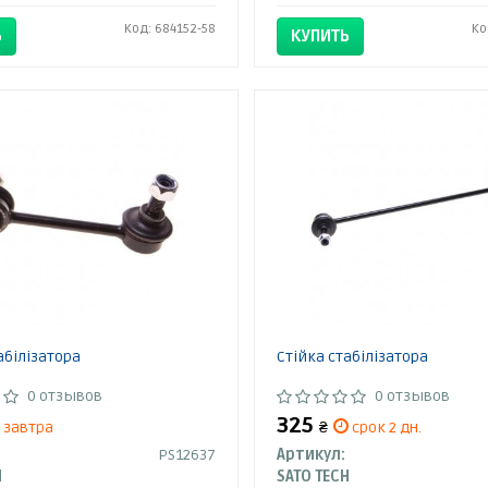
Код: 684152-58
Ко
Ь
КУПИТЬ
абілізатора
Стійка стабілізатора
0 отзывов
0 отзывов
325
завтра
₴
срок 2 дн.
PS12637
Артикул:
H
SATO TECH