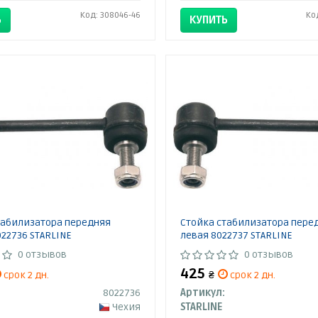
Код: 308046-46
Ко
Ь
КУПИТЬ
табилизатора передняя
Стойка стабилизатора пере
22736 STARLINE
левая 8022737 STARLINE
0 отзывов
0 отзывов
425
срок 2 дн.
₴
срок 2 дн.
8022736
Артикул:
Чехия
STARLINE