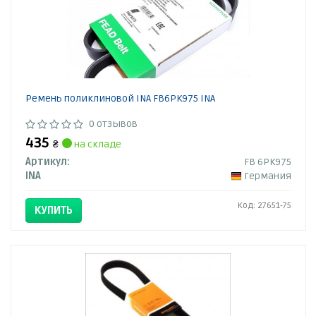
Ремень поликлиновой INA FB6PK975 INA
0 отзывов
435
₴
на складе
Артикул:
FB 6PK975
INA
Германия
Код: 27651-75
КУПИТЬ