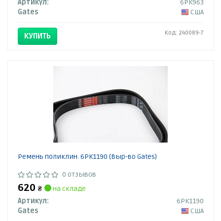
Артикул:
6PK963
Gates
США
Код: 240089-7
КУПИТЬ
Ремень поликлин. 6PK1190 (Выр-во Gates)
0 отзывов
620
₴
на складе
Артикул:
6PK1190
Gates
США