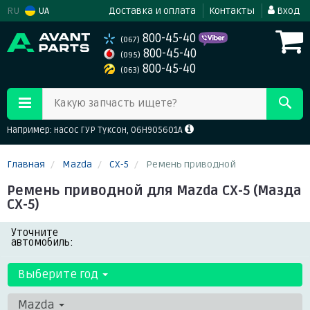
RU
UA
Доставка и оплата
Контакты
Вход
800-45-40
(067)
800-45-40
(095)
800-45-40
(063)
Какую запчасть ищете?
Например: насос ГУР Туксон, 06H905601A
Главная
Mazda
CX-5
Ремень приводной
Ремень приводной для Mazda CX-5 (Мазда
СХ-5)
Уточните
автомобиль:
Выберите год
Mazda