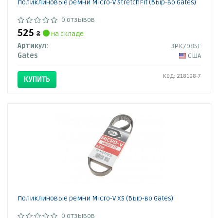
Поликлиновые ремни Micro-V StretchFit (Выр-во Gates)
0 отзывов
525
₴
на складе
Артикул:
3PK798SF
Gates
США
Код: 218198-7
КУПИТЬ
Поликлиновые ремни Micro-V XS (Выр-во Gates)
0 отзывов