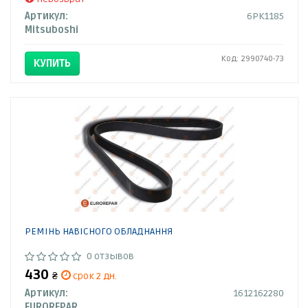
Артикул:
6PK1185
Mitsuboshi
Код: 2990740-73
КУПИТЬ
РЕМІНЬ НАВІСНОГО ОБЛАДНАННЯ
0 отзывов
430
₴
срок 2 дн.
Артикул:
1612162280
EUROREPAR