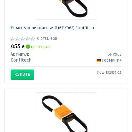
Ремень поликлиновый (6PK962) ContiTech
0 отзывов
455
₴
на складе
Артикул:
6PK962
Contitech
Германия
Код: 152837-19
КУПИТЬ