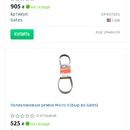
905
₴
на складе
Артикул:
6PK970XS
Gates
США
Код: 234456-19
КУПИТЬ
Поликлиновые ремни Micro-V (Выр-во Gates)
0 отзывов
525
₴
на складе