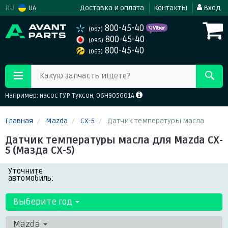
RU
UA
Доставка и оплата
Контакты
Вход
800-45-40
(067)
800-45-40
(095)
800-45-40
(063)
Какую запчасть ищете?
Например: насос ГУР Туксон, 06H905601A
Главная
Mazda
CX-5
Датчик температуры масла
Датчик температуры масла для Mazda CX-
5 (Мазда СХ-5)
Уточните
автомобиль:
Выберите год
Mazda