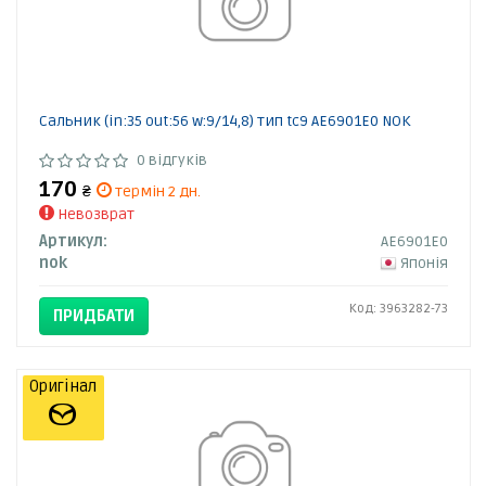
Сальник (in:35 out:56 w:9/14,8) тип tc9 AE6901E0 NOK
0 відгуків
170
₴
термін 2 дн.
Невозврат
Артикул:
AE6901E0
nok
Японія
Код: 3963282-73
ПРИДБАТИ
Оригінал