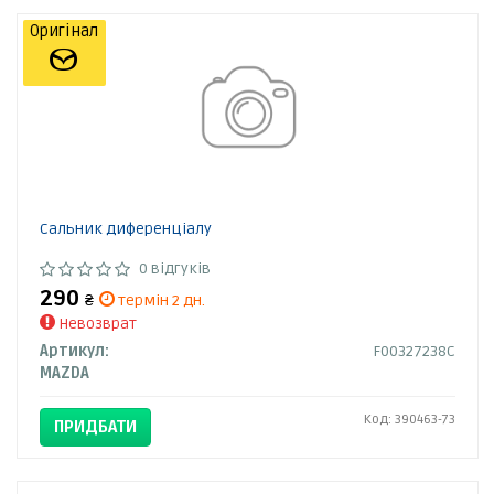
Оригінал
Сальник диференціалу
0 відгуків
290
₴
термін 2 дн.
Невозврат
Артикул:
F00327238C
MAZDA
Код: 390463-73
ПРИДБАТИ