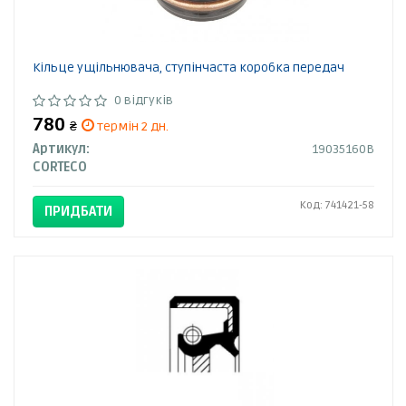
Кільце ущільнювача, ступінчаста коробка передач
0 відгуків
780
₴
термін 2 дн.
Артикул:
19035160B
CORTECO
Код: 741421-58
ПРИДБАТИ