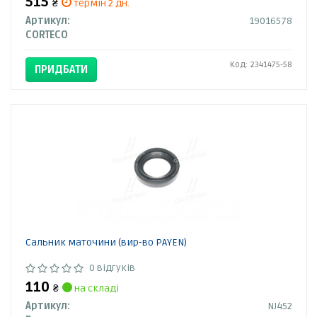
515
₴
термін 2 дн.
Артикул:
19016578
CORTECO
Код: 2341475-58
ПРИДБАТИ
Сальник маточини (вир-во PAYEN)
0 відгуків
110
₴
на складі
Артикул:
NJ452