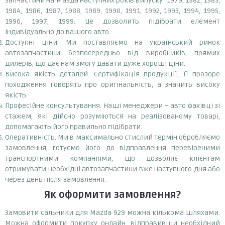
запчастини на Мазда наступних років випуску: 1979, 1982, 1983,
1984, 1986, 1987, 1988, 1989, 1990, 1991, 1992, 1993, 1994, 1995,
1996, 1997, 1999. Це дозволить підібрати елемент
індивідуально до вашого авто.
Доступні ціни. Ми поставляємо на український ринок
автозапчастини безпосередньо від виробників, прямих
дилерів, що дає нам змогу давати дуже хороші ціни.
Висока якість деталей. Сертифікація продукції, її прозоре
походження говорять про оригінальність, а значить високу
якість.
Професійне консультування. Наші менеджери – авто фахівці зі
стажем, які дійсно розуміються на реалізованому товарі,
допомагають його правильно підібрати.
Оперативність. Ми в максимально стислий термін обробляємо
замовлення, готуємо його до відправлення перевіреними
транспортними компаніями, що дозволяє клієнтам
отримувати необхідні автозапчастини вже наступного дня або
через день після замовлення.
Як оформити замовлення?
Замовити сальники для Mazda 929 можна кількома шляхами.
Можна оформити покупку онлайн, відправивши необхідний