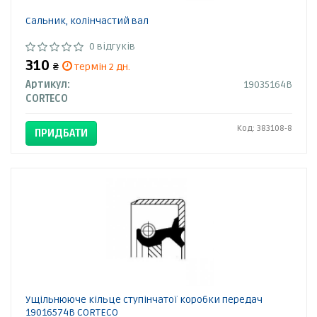
Сальник, колінчастий вал
0 відгуків
310
₴
термін 2 дн.
Артикул:
19035164B
CORTECO
Код: 383108-8
ПРИДБАТИ
Ущільнююче кільце ступінчатої коробки передач
19016574B CORTECO