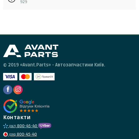
929
Повернення можливе за умови, що запчастина не була в
експлуатації та не була пошкоджена. Для повернення
запчастини необхідно зв'язатися зі службою підтримки
Corteco, payen, musashi, q-fix, mazda
клієнтів та отримати від них інструкції.
© 2019 «Avant.Parts» - Автозапчастини Київ.
Контакти
800-45-40
(067)
800-45-40
(095)