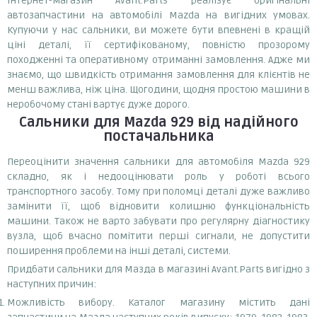
Інтернет-магазин Avant.Parts реалізує оригінальні
автозапчастини на автомобілі Mazda на вигідних умовах.
Купуючи у нас сальники, ви можете бути впевнені в кращій
ціні деталі, її сертифікованому, повністю прозорому
походженні та оперативному отриманні замовлення. Адже ми
знаємо, що швидкість отримання замовлення для клієнтів не
менш важлива, ніж ціна. Щогодини, щодня простою машини в
неробочому стані вартує дуже дорого.
Сальники
для Mazda 929
від надійного
постачальника
Переоцінити значення сальники для автомобіля Mazda 929
складно, як і недооцінювати роль у роботі всього
транспортного засобу. Тому при поломці деталі дуже важливо
замінити її, щоб відновити колишню функціональність
машини. Також не варто забувати про регулярну діагностику
вузла, щоб вчасно помітити перші сигнали, не допустити
поширення проблеми на інші деталі, системи.
Придбати сальники для Мазда в магазині Avant.Parts вигідно з
наступних причин:
Можливість вибору. Каталог магазину містить дані