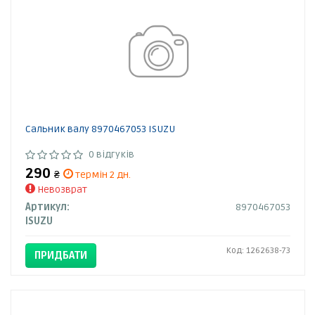
Сальник валу 8970467053 ISUZU
0 відгуків
290
₴
термін 2 дн.
Невозврат
Артикул:
8970467053
ISUZU
Код: 1262638-73
ПРИДБАТИ