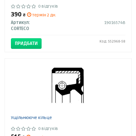
0 відгуків
390
₴
термін 2 дн.
Артикул:
19016574B
CORTECO
Код: 552968-58
ПРИДБАТИ
Ущільнююче кільце
0 відгуків