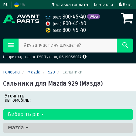
RU
UA
Доставка і оплата
Контакти
Вхід
800-45-40
(067)
800-45-40
(095)
800-45-40
(063)
Яку запчастину шукаєте?
Наприклад: насос ГУР Туксон, 06H905601A
Головна
Mazda
929
Сальники
Сальники для Mazda 929 (Мазда)
Уточніть
автомобіль:
Виберіть рік
Mazda