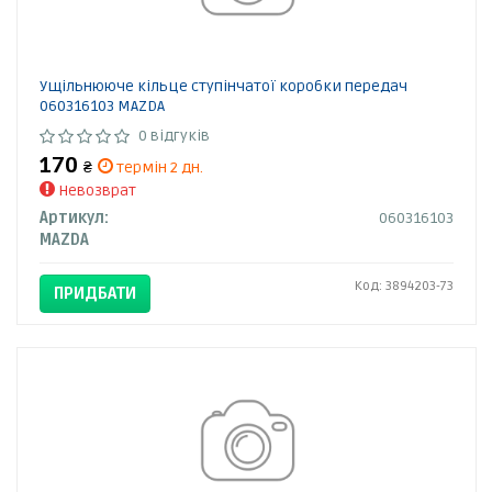
Ущільнююче кільце ступінчатої коробки передач
060316103 MAZDA
0 відгуків
170
₴
термін 2 дн.
Невозврат
Артикул:
060316103
MAZDA
Код: 3894203-73
ПРИДБАТИ