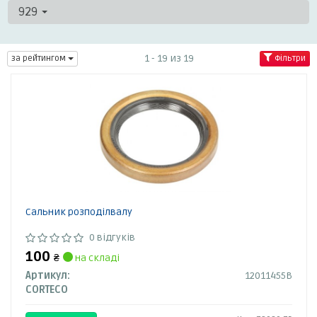
929
1 - 19 из 19
за рейтингом
Фільтри
Сальник розподілвалу
0 відгуків
100
₴
на складі
Артикул:
12011455B
CORTECO