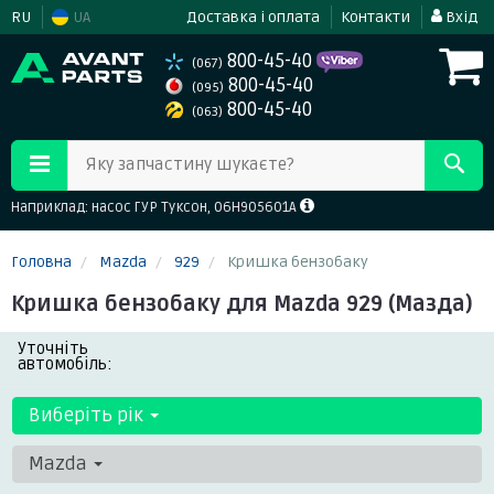
RU
UA
Доставка і оплата
Контакти
Вхід
800-45-40
(067)
800-45-40
(095)
800-45-40
(063)
Яку запчастину шукаєте?
Наприклад: насос ГУР Туксон, 06H905601A
Головна
Mazda
929
Кришка бензобаку
Кришка бензобаку для Mazda 929 (Мазда)
Уточніть
автомобіль:
Виберіть рік
Mazda