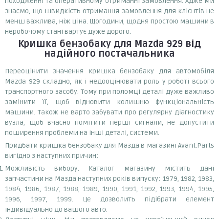
походженні та оперативному отриманні замовлення. Адже ми
знаємо, що швидкість отримання замовлення для клієнтів не
менш важлива, ніж ціна. Щогодини, щодня простою машини в
неробочому стані вартує дуже дорого.
Кришка бензобаку
для Mazda 929
від
надійного постачальника
Переоцінити значення кришка бензобаку для автомобіля
Mazda 929 складно, як і недооцінювати роль у роботі всього
транспортного засобу. Тому при поломці деталі дуже важливо
замінити її, щоб відновити колишню функціональність
машини. Також не варто забувати про регулярну діагностику
вузла, щоб вчасно помітити перші сигнали, не допустити
поширення проблеми на інші деталі, системи.
Придбати кришка бензобаку для Мазда в магазині Avant.Parts
вигідно з наступних причин:
Можливість вибору. Каталог магазину містить дані
запчастини на Мазда наступних років випуску: 1979, 1982, 1983,
1984, 1986, 1987, 1988, 1989, 1990, 1991, 1992, 1993, 1994, 1995,
1996, 1997, 1999. Це дозволить підібрати елемент
індивідуально до вашого авто.