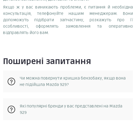
Якщо ж у вас виникають проблеми, є питання й необхідна
консультація, телефонуйте нашим менеджерам. Вони
допоможуть підібрати запчастину, розкажуть про її
особливості, оформлять замовлення та оперативно
відправлять його вам.
Поширені запитання
Чи можна повернути кришка бензобаку, якщо вона
не підійшла Mazda 929?
Так, у разі, якщо запчастина не відповідає замовленню, її
Які популярні бренди у вас представлені на Mazda
можна повернути протягом 14 днів з моменту отримання.
929
Повернення можливе за умови, що запчастина не була в
експлуатації та не була пошкоджена. Для повернення
запчастини необхідно зв'язатися зі службою підтримки
Valeo
клієнтів та отримати від них інструкції.