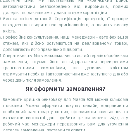
Доступні ціни. Ми поставляємо на український ринок
автозапчастини безпосередньо від виробників, прямих
дилерів, що дає нам змогу давати дуже хороші ціни.
Висока якість деталей. Сертифікація продукції, її прозоре
походження говорять про оригінальність, а значить високу
якість.
Професійне консультування. Наші менеджери – авто фахівці зі
стажем, які дійсно розуміються на реалізованому товарі,
допомагають його правильно підібрати.
Оперативність. Ми в максимально стислий термін обробляємо
замовлення, готуємо його до відправлення перевіреними
транспортними компаніями, що дозволяє клієнтам
отримувати необхідні автозапчастини вже наступного дня або
через день після замовлення.
Як оформити замовлення?
Замовити кришка бензобаку для Mazda 929 можна кількома
шляхами. Можна оформити покупку онлайн, відправивши
необхідний вам товар у кошик, оформивши замовлення та
вказавши контактні дані. Зробити це ви можете 24/7, а у
робочий час менеджери передзвонять вам для уточнення
деталей замовлення, доставки та оплати.