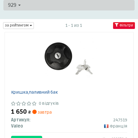
929
1 - 1 из 1
за рейтингом
Фільтри
Кришка,паливний бак
0 відгуків
1 650
₴
завтра
Артикул:
247519
Valeo
Франція