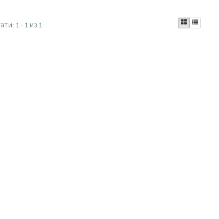
тати:
1 - 1 из 1