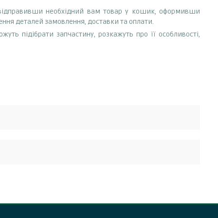
 відправивши необхідний вам товар у кошик, оформивши
ення деталей замовлення, доставки та оплати.
ть підібрати запчастину, розкажуть про її особливості,
ення можливе за умови, що запчастина не була в
имати від них інструкції.