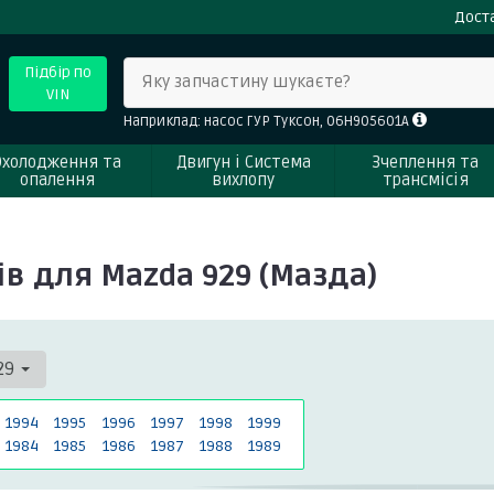
Доста
Підбір по
Яку запчастину шукаєте?
VIN
Наприклад: насос ГУР Туксон, 06H905601A
Охолодження та
Двигун і Система
Зчеплення та
опалення
вихлопу
трансмісія
ів для Mazda 929 (Мазда)
29
1994
1995
1996
1997
1998
1999
1984
1985
1986
1987
1988
1989