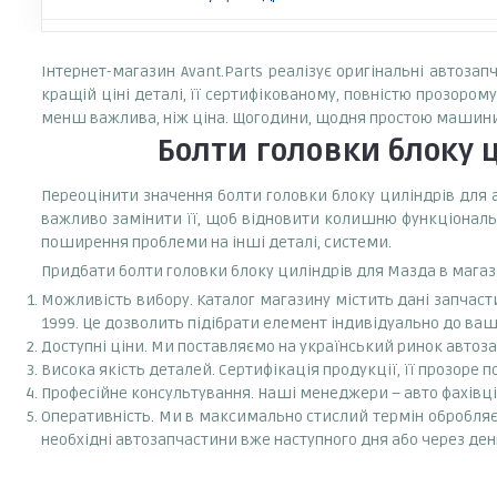
Інтернет-магазин Avant.Parts реалізує оригінальні автоза
кращій ціні деталі, її сертифікованому, повністю прозор
менш важлива, ніж ціна. Щогодини, щодня простою машини 
Болти головки блоку 
Переоцінити значення болти головки блоку циліндрів для а
важливо замінити її, щоб відновити колишню функціональн
поширення проблеми на інші деталі, системи.
Придбати болти головки блоку циліндрів для Мазда в магази
Можливість вибору. Каталог магазину містить дані запчастини н
1999. Це дозволить підібрати елемент індивідуально до ваш
Доступні ціни. Ми поставляємо на український ринок автоз
Висока якість деталей. Сертифікація продукції, її прозоре п
Професійне консультування. Наші менеджери – авто фахівці 
Оперативність. Ми в максимально стислий термін обробля
необхідні автозапчастини вже наступного дня або через ден