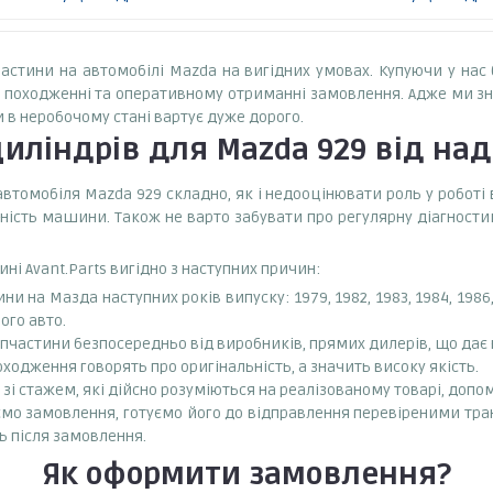
пчастини на автомобілі Mazda на вигідних умовах. Купуючи у нас
ому походженні та оперативному отриманні замовлення. Адже ми з
в неробочому стані вартує дуже дорого.
циліндрів
для Mazda 929
від над
втомобіля Mazda 929 складно, як і недооцінювати роль у роботі 
ість машини. Також не варто забувати про регулярну діагностик
ні Avant.Parts вигідно з наступних причин:
а Мазда наступних років випуску: 1979, 1982, 1983, 1984, 1986, 198
ого авто.
апчастини безпосередньо від виробників, прямих дилерів, що дає
оходження говорять про оригінальність, а значить високу якість.
зі стажем, які дійсно розуміються на реалізованому товарі, допо
ємо замовлення, готуємо його до відправлення перевіреними тр
ь після замовлення.
Як оформити замовлення?