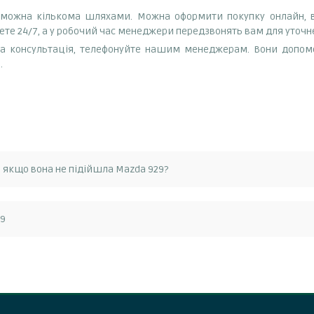
9 можна кількома шляхами. Можна оформити покупку онлайн,
ете 24/7, а у робочий час менеджери передзвонять вам для уточн
а консультація, телефонуйте нашим менеджерам. Вони допоможу
.
, якщо вона не підійшла Mazda 929?
її можна повернути протягом 14 днів з моменту отримання. Поверн
29
астини необхідно зв'язатися зі службою підтримки клієнтів та отр