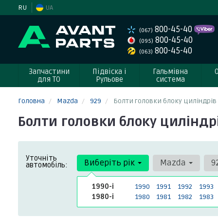
RU
UA
800-45-40
(067)
800-45-40
(095)
800-45-40
(063)
Запчастини
Підвіска і
Гальмівна
для ТО
Рульове
система
Головна
Mazda
929
Болти головки блоку циліндрів
Болти головки блоку циліндр
Уточніть
Виберіть рік
Mazda
9
автомобіль:
1990-і
1990
1991
1992
1993
1980-і
1980
1981
1982
1983