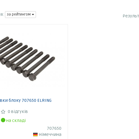
я:
за рейтингом
Резуль
вки блоку 707650 ELRING
0 відгуків
на складі
707650
Німеччина