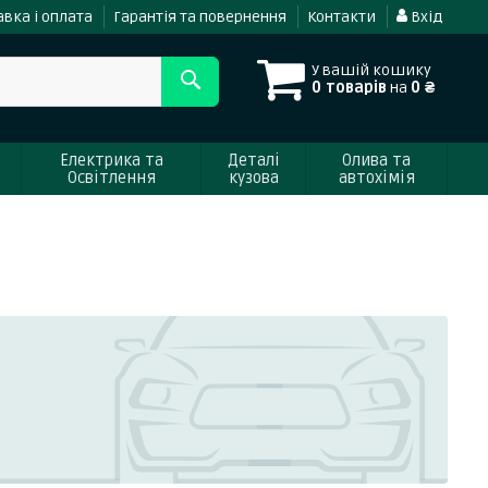
вка і оплата
Гарантія та повернення
Контакти
Вхід
У вашій кошику
0 товарів
на
0 ₴
Електрика та
Деталі
Олива та
Освітлення
кузова
автохімія