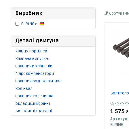
Виробник
Сортуванн
ELRING
(1)
Деталі двигуна
Кільця поршневі
Клапана випускні
Сальники клапанів
Гідрокомпенсатори
Сальник розподільника
Колінвал
Болт голо
Сальник коленвала
Вкладиші корінні
1 575
Вкладиші шатунні
₴
Артикул:
ELRING