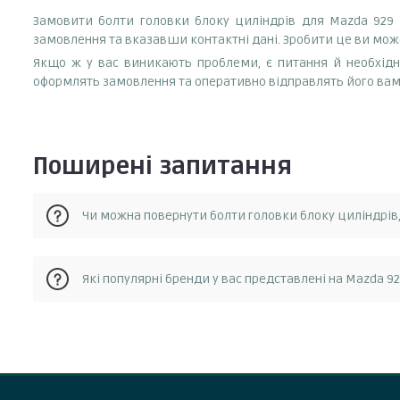
Замовити болти головки блоку циліндрів для Mazda 92
замовлення та вказавши контактні дані. Зробити це ви мож
Якщо ж у вас виникають проблеми, є питання й необхідн
оформлять замовлення та оперативно відправлять його вам
Поширені запитання
Чи можна повернути болти головки блоку циліндрів
Так, у разі, якщо запчастина не відповідає замовленню, 
Які популярні бренди у вас представлені на Mazda 9
експлуатації та не була пошкоджена. Для повернення запч
Elring